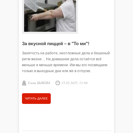
За вкусной пиццей – в "То ми"!
Новое 
Занятость на работе, неотложные дела и бешеный
Жительни
ритм жизни… На домашние дела остаётся всё
заключил
меньше и меньше времени. Им мы его посвящаем
дело – д
только в выходные дни или же в отпуске.
это такж
Деньги Е
Елена БЫКОВА
15.02.2025, 13:00
350 тыся
Анна 
государст
ЧИТАТЬ ДАЛЕЕ
ЧИТАТЬ