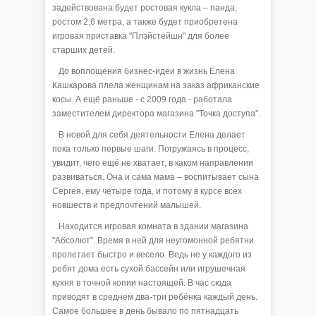
задействована будет ростовая кукла – панда,
ростом 2,6 метра, а также будет приобретена
игровая приставка "Плэйстейшн" для более
старших детей.
До воплощения бизнес-идеи в жизнь Елена
Кашкарова плела женщинам на заказ африканские
косы. А ещё раньше - с 2009 года - работала
заместителем директора магазина "Точка доступа".
В новой для себя деятельности Елена делает
пока только первые шаги. Погружаясь в процесс,
увидит, чего ещё не хватает, в каком направлении
развиваться. Она и сама мама – воспитывает сына
Сергея, ему четыре года, и потому в курсе всех
новшеств и предпочтений малышей.
Находится игровая комната в здании магазина
"Абсолют". Время в ней для неугомонной ребятни
пролетает быстро и весело. Ведь не у каждого из
ребят дома есть сухой бассейн или игрушечная
кухня в точной копии настоящей. В час сюда
приводят в среднем два-три ребёнка каждый день.
Самое большее в день бывало по пятнадцать