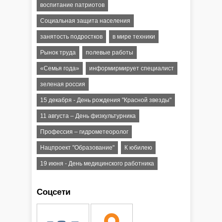
воспитание патриотов
Социальная защита населения
занятость подростков
в мире техники
Рынок труда
полевые работы
«Семья года»
информирмирует специалист
зеленая россия
15 декабря - День рождения "Красной звезды"
11 августа – День физкультурника
Профессия – гидрометеоролог
Нацпроект "Образование"
К юбилею
19 июня - День медицинского работника
Соцсети