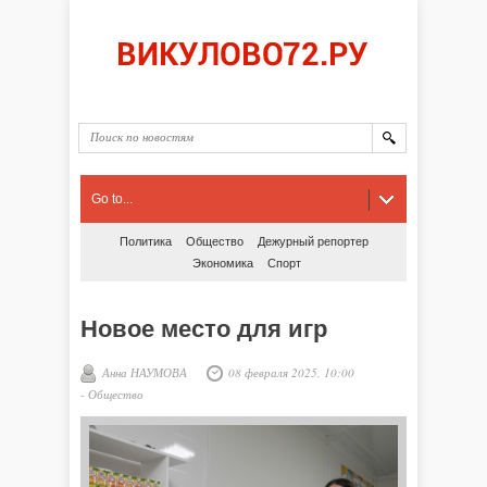
Go to...
Политика
Общество
Дежурный репортер
Экономика
Спорт
Новое место для игр
Анна НАУМОВА
08 февраля 2025, 10:00
-
Общество