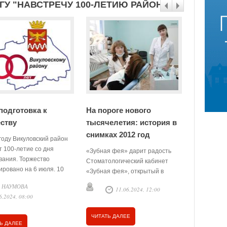
ГУ "НАВСТРЕЧУ 100-ЛЕТИЮ РАЙОНА"
подготовка к
На пороге нового
На порог
ству
тысячелетия: история в
тысячел
снимках 2012 год
снимках 
году Викуловский район
т 100-летие со дня
«Зубная фея» дарит радость
«Откуда ес
вания. Торжество
Стоматологический кабинет
Викуловск
ировано на 6 июля. 10
«Зубная фея», открытый в
строительс
 районной администрации
нашем районе в прошлом году
на Шаньгин
а НАУМОВА
11.06.2024, 12:00
0
лся оргкомитет по
Татьяной Квашниной, дарит
принято ру
6.2024, 08:00
овке и проведению
радость, и не только детям.
просьбе жи
ика.
связи с юб
ЧИТАТЬ ДАЛЕЕ
ЧИТАТЬ Д
Ь ДАЛЕЕ