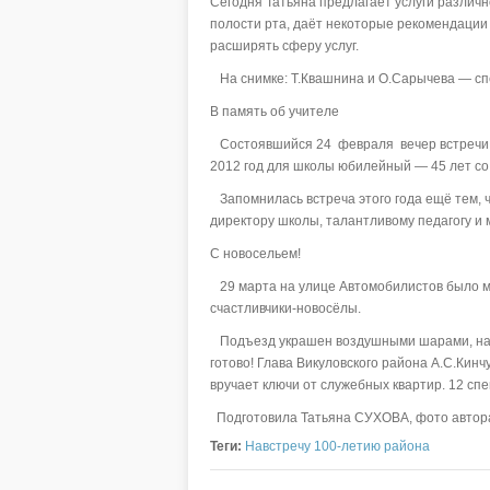
Сегодня Татьяна предлагает услуги различ
полости рта, даёт некоторые рекомендации
расширять сферу услуг.
На снимке: Т.Квашнина и О.Сарычева — спе
В память об учителе
Состоявшийся 24 февраля вечер встречи в
2012 год для школы юбилейный — 45 лет со 
Запомнилась встреча этого года ещё тем, 
директору школы, талантливому педагогу и
С новосельем!
29 марта на улице Автомобилистов было мн
счастливчики-новосёлы.
Подъезд украшен воздушными шарами, натя
готово! Глава Викуловского района А.С.Кин
вручает ключи от служебных квартир. 12 сп
Подготовила Татьяна СУХОВА, фото автор
Теги:
Навстречу 100-летию района