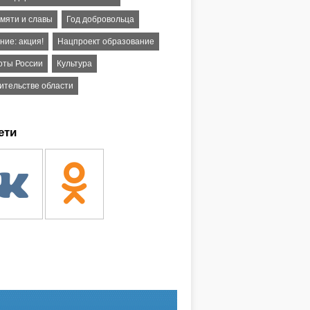
амяти и славы
Год добровольца
ние: акция!
Нацпроект образование
оты России
Культура
вительстве области
ети