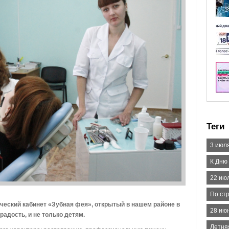
Теги
3 июл
К Дню
22 июл
По ст
ческий кабинет «Зубная фея», открытый в нашем районе в
28 ию
адость, и не только детям.
Летня