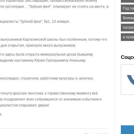
ного характера: реставрацию, профессиональную гигиену
 по ортопедии… "Зубная фея" планирует не стоять на месте, а
Год п
Внима
циалисты "Зубной феи", №1, 10 января.
патри
в пра
ыпускников Каргалинской школы был особенным, потому что
дня открытия, приехало много выпускников.
что здесь была открыта мемориальная доска бывшему
Соцс
 мудрому наставнику Юрию Григорьевичу Ананьеву.
оголюдно: строители, работники культуры и, конечно,
нута красная ленточка: к торжественному моменту всё
чур поздравляет всех собравшихся со значимым событием и
ециалистов открывают двери!
а