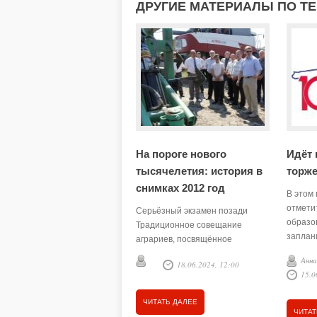
ДРУГИЕ МАТЕРИАЛЫ ПО ТЕ
На пороге нового
Идёт 
тысячелетия: история в
торже
снимках 2012 год
В этом 
отмети
Серьёзный экзамен позади
образо
Традиционное совещание
заплан
аграриев, посвящённое
июня в
окончанию весенних полевых
Анн
18.06.2024, 12:00
состоя
работ в районе, началось и
15.0
подгот
прошло несколько необычно,
праздн
нестандартно: не в зале
ЧИТАТЬ ДАЛЕЕ
районной администрации, а на
ЧИТАТ