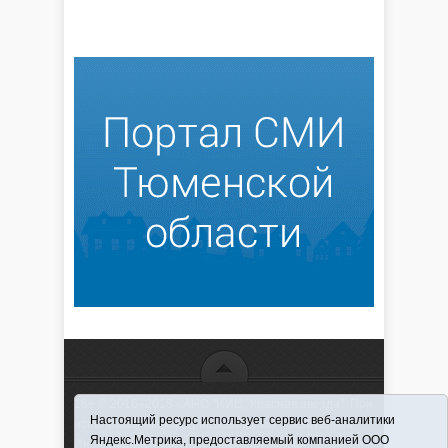
16+ © 2016–2018 - АНО "ИИЦ "Красная звезда". При
Настоящий ресурс использует сервис веб-аналитики
использовании материалов ссылка обязательна
Яндекс.Метрика, предоставляемый компанией ООО
Информационная лента выходит при финансовой