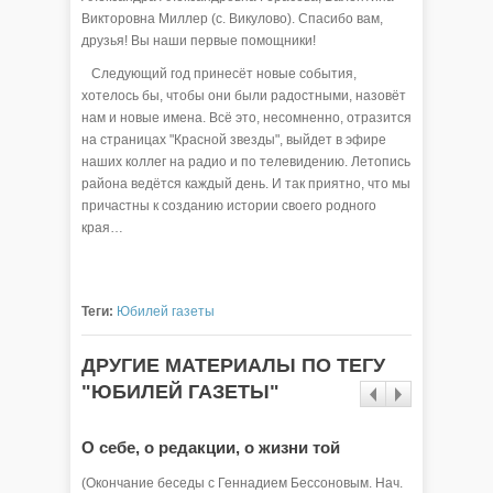
Викторовна Миллер (с. Викулово). Спасибо вам,
друзья! Вы наши первые помощники!
Следующий год принесёт новые события,
хотелось бы, чтобы они были радостными, назовёт
нам и новые имена. Всё это, несомненно, отразится
на страницах "Красной звезды", выйдет в эфире
наших коллег на радио и по телевидению. Летопись
района ведётся каждый день. И так приятно, что мы
причастны к созданию истории своего родного
края…
Теги:
Юбилей газеты
ДРУГИЕ МАТЕРИАЛЫ ПО ТЕГУ
"ЮБИЛЕЙ ГАЗЕТЫ"
О себе, о редакции, о жизни той
О себе,
(Окончание беседы с Геннадием Бессоновым. Нач.
(Продолж