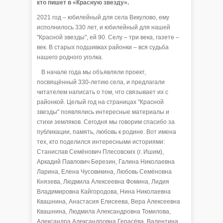
кто пишет в «Красную звезду».
2021 год – юбилейный для села Викулово, ему
исполнилось 330 лет, и юбилейный для нашей
"Красной звезды", ей 90. Селу – три века, газете –
век. В старых подшивках районки – вся судьба
нашего родного уголка.
В начале года мы объявляли проект,
посвящённый 330-летию села, и предлагали
читателем написать о том, что связывает их с
районкой. Целый год на страницах "Красной
звезды" появлялись интересные материалы и
стихи земляков. Сегодня мы говорим спасибо за
публикации, память, любовь к родине. Вот имена
тех, кто поделился интересными историями:
Станислав Семёнович Плесовских (г. Ишим),
Аркадий Павлович Березин, Галина Николаевна
Ларина, Елена Чусовикина, Любовь Семёновна
Князева, Людмила Алексеевна Фомина, Лидия
Владимировна Кайгородова, Нина Николаевна
Квашнина, Анастасия Елисеева, Вера Алексеевна
Квашнина, Людмила Александровна Томилова,
Александра Александровна Герасёва, Валентина