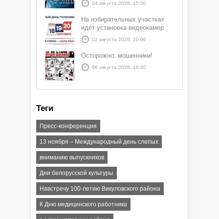
04 августа 2026, 15:00
На избирательных участках
идёт установка видеокамер
02 августа 2026, 10:00
Осторожно: мошенники!
06 августа 2026, 16:00
Теги
Пресс-конференция
13 ноября – Международный день слепых
вниманию выпускников
Дни белорусской культуры
Навстречу 100-летию Викуловского района
К Дню медицинского работника