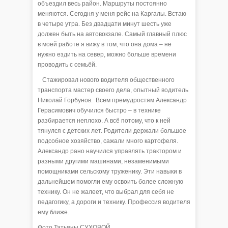
объездил весь район. Маршруты постоянно
меняются. Сегодня у меня рейс на Каргалы. Встаю
в четыре утра. Без двадцати минут шесть уже
должен быть на автовокзале. Самый главный плюс
в моей работе я вижу в том, что она дома – не
нужно ездить на север, можно больше времени
проводить с семьёй.
Стажировал нового водителя общественного
транспорта мастер своего дела, опытный водитель
Николай Горбунов. Всем премудростям Александр
Герасимович обучился быстро – в технике
разбирается неплохо. А всё потому, что к ней
тянулся с детских лет. Родители держали большое
подсобное хозяйство, сажали много картофеля.
Александр рано научился управлять трактором и
разными другими машинами, незаменимыми
помощниками сельскому труженику. Эти навыки в
дальнейшем помогли ему освоить более сложную
технику. Он не жалеет, что выбрал для себя не
педагогику, а дороги и технику. Профессия водителя
ему ближе.
Фото Татьяны СУХОВОЙ