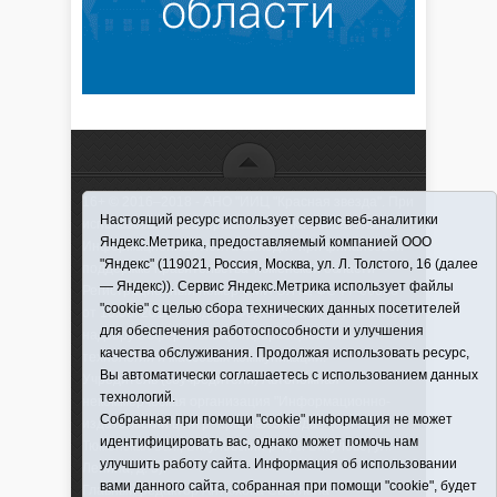
16+ © 2016–2018 - АНО "ИИЦ "Красная звезда". При
Настоящий ресурс использует сервис веб-аналитики
использовании материалов ссылка обязательна
Яндекс.Метрика, предоставляемый компанией ООО
Информационная лента выходит при финансовой
"Яндекс" (119021, Россия, Москва, ул. Л. Толстого, 16 (далее
поддержке правительства Тюменской области
— Яндекс)). Сервис Яндекс.Метрика использует файлы
Регистрационный номер СМИ ЭЛ № ФС 77-66066
"cookie" с целью сбора технических данных посетителей
от 10.06. 2016 г. выдано Федеральной службой по
для обеспечения работоспособности и улучшения
надзору в сфере связи, информационных
качества обслуживания. Продолжая использовать ресурс,
технологий и массовых коммуникаций.
Вы автоматически соглашаетесь с использованием данных
Учредитель (соучредители) Автономная
технологий.
некоммерческая организация "Информационно-
Собранная при помощи "cookie" информация не может
издательский центр "Красная звезда"" (627570,
идентифицировать вас, однако может помочь нам
Тюменская обл., Викуловский р-н, с. Викулово, ул.
улучшить работу сайта. Информация об использовании
Ленина, д. 5).
вами данного сайта, собранная при помощи "cookie", будет
Главный редактор Антюхова Светлана