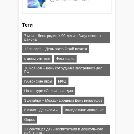
Теги
7 мая – День радио К 90-летию Викуловского
района
13 января – День российской печати
с днем учителя
Фестиваль
10 ноября – День сотрудника внутренних дел
РФ
губернские игры
МФЦ
На конкурс «Сплочён и един
3 декабря – Международный День инвалидов
8 июля - День семьи
молодёжное движение
Опрос
27 сентября день воспитателя и дошкольного
работника