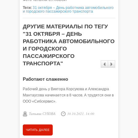
Теги:
31 октября – День работника автомобильного
и городского пассажирского транспорта
ДРУГИЕ МАТЕРИАЛЫ ПО ТЕГУ
"31 ОКТЯБРЯ – ДЕНЬ
РАБОТНИКА АВТОМОБИЛЬНОГО
И ГОРОДСКОГО
ПАССАЖИРСКОГО
ТРАНСПОРТА"
Работают слаженно
Его це
Рабочий день у Виктора Корсукова и Александра
Николай 
Мантаусова начинается в 8 часов. А трудятся они в
опытных 
ООО «Сибсервис».
обществе
общий тр
Татьяна СУХОВА
30.10.2021, 14:00
ветеран 
Анна
ЧИТАТЬ ДАЛЕЕ