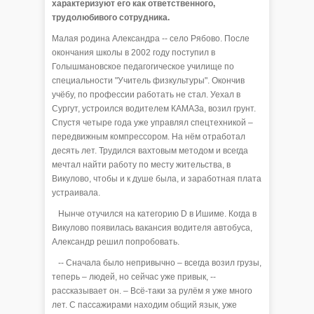
характеризуют его как ответственного,
трудолюбивого сотрудника.
Малая родина Александра -- село Рябово. После
окончания школы в 2002 году поступил в
Голышмановское педагогическое училище по
специальности "Учитель физкультуры". Окончив
учёбу, по профессии работать не стал. Уехал в
Сургут, устроился водителем КАМАЗа, возил грунт.
Спустя четыре года уже управлял спецтехникой –
передвижным компрессором. На нём отработал
десять лет. Трудился вахтовым методом и всегда
мечтал найти работу по месту жительства, в
Викулово, чтобы и к душе была, и заработная плата
устраивала.
Нынче отучился на категорию D в Ишиме. Когда в
Викулово появилась вакансия водителя автобуса,
Александр решил попробовать.
-- Сначала было непривычно – всегда возил грузы,
теперь – людей, но сейчас уже привык, --
рассказывает он. – Всё-таки за рулём я уже много
лет. С пассажирами находим общий язык, уже