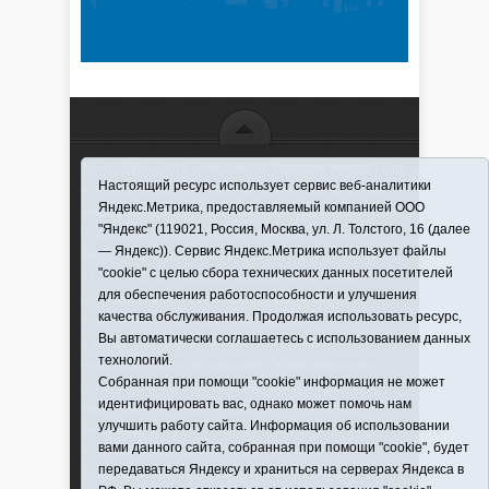
16+ © 2016–2018 - АНО "ИИЦ "Красная звезда". При
Настоящий ресурс использует сервис веб-аналитики
использовании материалов ссылка обязательна
Яндекс.Метрика, предоставляемый компанией ООО
Информационная лента выходит при финансовой
"Яндекс" (119021, Россия, Москва, ул. Л. Толстого, 16 (далее
поддержке правительства Тюменской области
— Яндекс)). Сервис Яндекс.Метрика использует файлы
Регистрационный номер СМИ ЭЛ № ФС 77-66066
"cookie" с целью сбора технических данных посетителей
от 10.06. 2016 г. выдано Федеральной службой по
для обеспечения работоспособности и улучшения
надзору в сфере связи, информационных
качества обслуживания. Продолжая использовать ресурс,
технологий и массовых коммуникаций.
Вы автоматически соглашаетесь с использованием данных
Учредитель (соучредители) Автономная
технологий.
некоммерческая организация "Информационно-
Собранная при помощи "cookie" информация не может
издательский центр "Красная звезда"" (627570,
идентифицировать вас, однако может помочь нам
Тюменская обл., Викуловский р-н, с. Викулово, ул.
улучшить работу сайта. Информация об использовании
Ленина, д. 5).
вами данного сайта, собранная при помощи "cookie", будет
Главный редактор Антюхова Светлана
передаваться Яндексу и храниться на серверах Яндекса в
Владимировна. Адрес электронной почты: