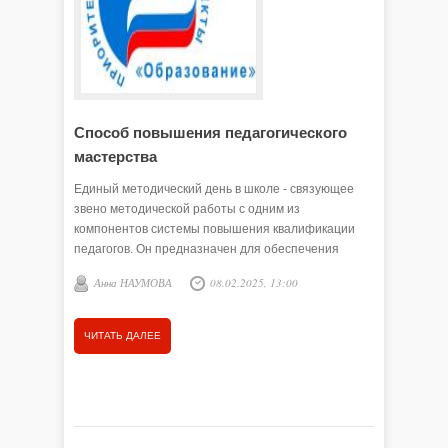
Способ повышения педагогического
Побыва
мастерства
Москв
Единый методический день в школе - связующее
С 3 по 5 
звено методической работы с одним из
Всеросси
компонентов системы повышения квалификации
Форум п
педагогов. Он предназначен для обеспечения
РФ по по
творческой работы учителей, самообразования и
Путина.
Анна НАУМОВА
08.02.2025, 13:00
Анна 
совершенствования педагогического мастерства, а
также для анализа и обобщения опыта работы,
накопленного в коллективе.
ЧИТАТЬ ДАЛЕЕ
ЧИТАТЬ