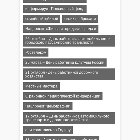
информирует Пенсионный фонд
семейный юбилей
своих не бросаем
Нацпроект «Жильё и городская среда »
26 октября – День работника автомобильного и
городского пассажирского транспорта
Ростелеком
25 марта – День работника культуры России
21 октября - день работников дорожного
хозяйства
Местные мастера
С районной педагогической конференции
Нацпроект "демография"
17 октября – День работников автомобильного
транспорта и дорожного хозяйства
они сражались за Родину