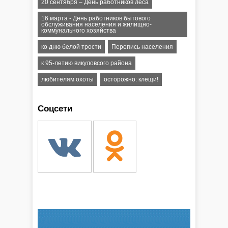
20 сентября – День работников леса
16 марта - День работников бытового
обслуживания населения и жилищно-
коммунального хозяйства
ко дню белой трости
Перепись населения
к 95-летию викуловсого района
любителям охоты
осторожно: клещи!
Соцсети