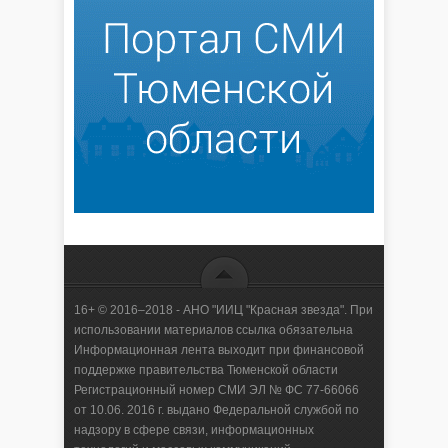
16+ © 2016–2018 - АНО "ИИЦ "Красная звезда". При
использовании материалов ссылка обязательна
Информационная лента выходит при финансовой
поддержке правительства Тюменской области
Регистрационный номер СМИ ЭЛ № ФС 77-66066
от 10.06. 2016 г. выдано Федеральной службой по
надзору в сфере связи, информационных