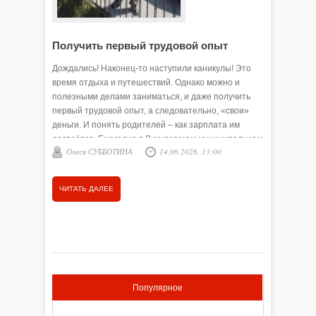
Получить первый трудовой опыт
В цент
Дождались! Наконец-то наступили каникулы! Это
Летняя з
время отдыха и путешествий. Однако можно и
ключевую
полезными делами заниматься, и даже получить
социализ
первый трудовой опыт, а следовательно, «свои»
отсутств
деньги. И понять родителей – как зарплата им
проводят
достаётся. Ежегодно в Викуловском муниципальном
неблагоп
Олеся СУББОТИНА
14.06.2026, 13:00
Анна 
округе идёт работа по временному трудоустройству
противоп
подростков. А теперь к подробностям…
ведомства
админист
ЧИТАТЬ ДАЛЕЕ
ЧИТАТЬ
заседани
организа
несоверш
Популярное