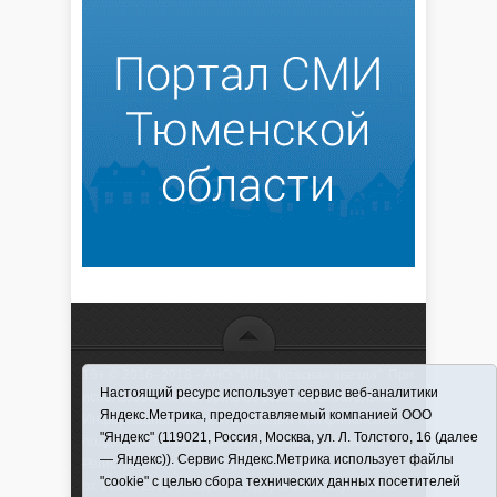
16+ © 2016–2018 - АНО "ИИЦ "Красная звезда". При
Настоящий ресурс использует сервис веб-аналитики
использовании материалов ссылка обязательна
Яндекс.Метрика, предоставляемый компанией ООО
Информационная лента выходит при финансовой
"Яндекс" (119021, Россия, Москва, ул. Л. Толстого, 16 (далее
поддержке правительства Тюменской области
— Яндекс)). Сервис Яндекс.Метрика использует файлы
Регистрационный номер СМИ ЭЛ № ФС 77-66066
"cookie" с целью сбора технических данных посетителей
от 10.06. 2016 г. выдано Федеральной службой по