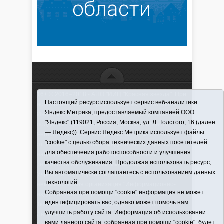
16+ © 2016–2018 - АНО "ИИЦ "Красная звезда". При
Настоящий ресурс использует сервис веб-аналитики
использовании материалов ссылка обязательна
Яндекс.Метрика, предоставляемый компанией ООО
Информационная лента выходит при финансовой
"Яндекс" (119021, Россия, Москва, ул. Л. Толстого, 16 (далее
поддержке правительства Тюменской области
— Яндекс)). Сервис Яндекс.Метрика использует файлы
Регистрационный номер СМИ ЭЛ № ФС 77-66066
"cookie" с целью сбора технических данных посетителей
от 10.06. 2016 г. выдано Федеральной службой по
для обеспечения работоспособности и улучшения
надзору в сфере связи, информационных
качества обслуживания. Продолжая использовать ресурс,
технологий и массовых коммуникаций.
Вы автоматически соглашаетесь с использованием данных
Учредитель (соучредители) Автономная
технологий.
некоммерческая организация "Информационно-
Собранная при помощи "cookie" информация не может
издательский центр "Красная звезда"" (627570,
идентифицировать вас, однако может помочь нам
Тюменская обл., Викуловский р-н, с. Викулово, ул.
улучшить работу сайта. Информация об использовании
Ленина, д. 5).
вами данного сайта, собранная при помощи "cookie", будет