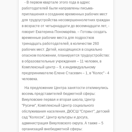
- В первом квартале этого года в адрес
работодателей были направлены письма-
приглашения к созданию временных рабочих мест
для трудоустройства несовершеннолетних граждан
в возрасте от четырнадцати до восемнадцати лет, -
говорит Екатерина Пономарёва. – Готовы создать
временные рабочие места для подростков
тринадцать работодателей, в количестве 260
рабочих мест. Детей, находящихся в социально
опасном положении, планируется трудоустройство:
в образовательные учреждения – 11 человек, в
Комплексный центр – 9, к индивидуальному
предпринимателю Елене Стасевич – 1, в "Колос" - 4
человека.
На предложение Центра занятости откликнулись
восемь представителей бюджетной сферы:
Викуловские первая и вторая школа, Центр
"Русичи", Комплексный Центр социального
обслуживания населения, ДЮСШ "Спринт", детский
сад "Колосок", Центр культуры и досуга,
администрация Викуловского округа. А также – 5
организаций внебюджетной сферы: