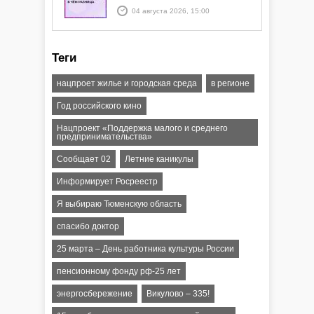
БПЛА опасность" и "Угроза
04 августа 2026, 15:00
атаки ракеты или БПЛА"
Теги
нацпроет жилье и городская среда
в регионе
Год российского кино
Нацпроект «Поддержка малого и среднего
предпринимательства»
Сообщает 02
Летние каникулы
Информирует Росреестр
Я выбираю Тюменскую область
спасибо доктор
25 марта – День работника культуры России
пенсионному фонду рф-25 лет
энергосбережение
Викулово – 335!