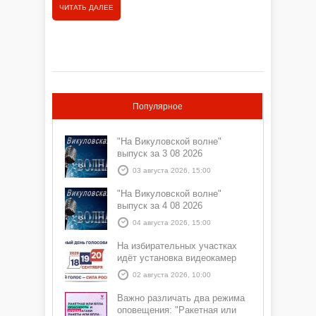
ЧИТАТЬ ДАЛЕЕ
ЧИТАТЬ
заседани
организа
несоверш
Популярное
"На Викуловской волне"
выпуск за 3 08 2026
03 августа 2026, 15:00
"На Викуловской волне"
выпуск за 4 08 2026
04 августа 2026, 15:00
На избирательных участках
идёт установка видеокамер
02 августа 2026, 10:00
Важно различать два режима
оповещения: "Ракетная или