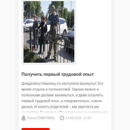
Получить первый трудовой опыт
В цент
Дождались! Наконец-то наступили каникулы! Это
Летняя з
время отдыха и путешествий. Однако можно и
ключевую
полезными делами заниматься, и даже получить
социализ
первый трудовой опыт, а следовательно, «свои»
отсутств
деньги. И понять родителей – как зарплата им
проводят
достаётся. Ежегодно в Викуловском муниципальном
неблагоп
Олеся СУББОТИНА
14.06.2026, 13:00
Анна 
округе идёт работа по временному трудоустройству
противоп
подростков. А теперь к подробностям…
ведомства
админист