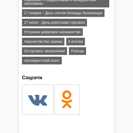
Нацпроект «Эффективная и конкурентная
экономика»
27 января – День снятия блокады Ленинграда
27 июля – День работника торговли
Устраняя цифровое неравенство
творчество без границ
К итогам
Осторожно: мошенники!
Победа
президентский грант
Соцсети