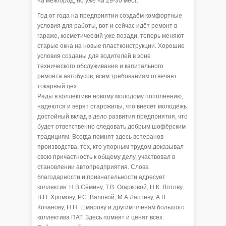
на межгород, но уже на 29-30 мест.
Год от года на предприятии создаём комфортные
условия для работы, вот и сейчас идёт ремонт в
гараже, косметический уже позади, теперь меняют
старые окна на новые пластконструкции. Хорошие
условия созданы для водителей в зоне
технического обслуживания и капитального
ремонта автобусов, всем требованиям отвечает
токарный цех.
Рады в коллективе новому молодому пополнению,
надеются и верят старожилы, что внесёт молодёжь
достойный вклад в дело развития предприятия, что
будет ответственно следовать добрым шофёрским
традициям. Всегда помнят здесь ветеранов
производства, тех, кто упорным трудом доказывал
свою причастность к общему делу, участвовал в
становлении автопредприятия. Слова
благодарности и признательности адресует
коллектив: Н.В.Сёмину, Т.В. Огарковой, Н.К. Лотову,
В.П. Хромову, Р.С. Валовой, М.А.Лаптеву, А.В.
Кочанову, Н.Н. Шмарову и другим членам большого
коллектива ПАТ. Здесь помнят и ценят всех.