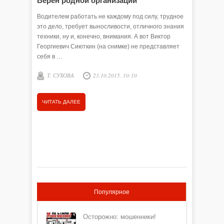
Верен родной организации
Сплочё
автотр
Водителем работать не каждому под силу, трудное
это дело, требует выносливости, отличного знания
Жизнь вн
техники, ну и, конечно, внимания. А вот Виктор
предприя
Георгиевич Сиюткин (на снимке) не представляет
изменени
себя в …
деятельн
- автопе
Т. СУХОВА
23.10.2015, 10:10
Н.ЗАИ
ПАТ»,
23.10.
ЧИТАТЬ ДАЛЕЕ
ЧИТАТЬ
Популярное
Осторожно: мошенники!