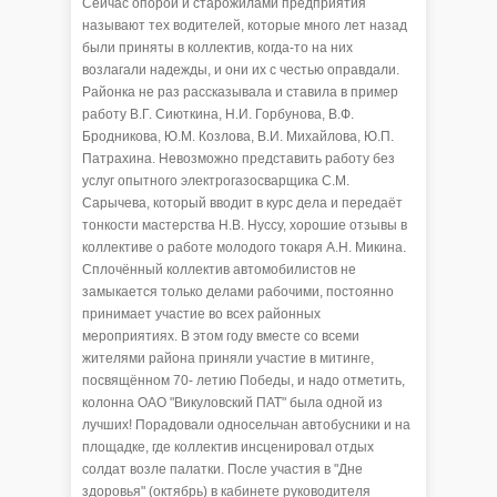
Сейчас опорой и старожилами предприятия
называют тех водителей, которые много лет назад
были приняты в коллектив, когда-то на них
возлагали надежды, и они их с честью оправдали.
Районка не раз рассказывала и ставила в пример
работу В.Г. Сиюткина, Н.И. Горбунова, В.Ф.
Бродникова, Ю.М. Козлова, В.И. Михайлова, Ю.П.
Патрахина. Невозможно представить работу без
услуг опытного электрогазосварщика С.М.
Сарычева, который вводит в курс дела и передаёт
тонкости мастерства Н.В. Нуссу, хорошие отзывы в
коллективе о работе молодого токаря А.Н. Микина.
Сплочённый коллектив автомобилистов не
замыкается только делами рабочими, постоянно
принимает участие во всех районных
мероприятиях. В этом году вместе со всеми
жителями района приняли участие в митинге,
посвящённом 70- летию Победы, и надо отметить,
колонна ОАО "Викуловский ПАТ" была одной из
лучших! Порадовали односельчан автобусники и на
площадке, где коллектив инсценировал отдых
солдат возле палатки. После участия в "Дне
здоровья" (октябрь) в кабинете руководителя