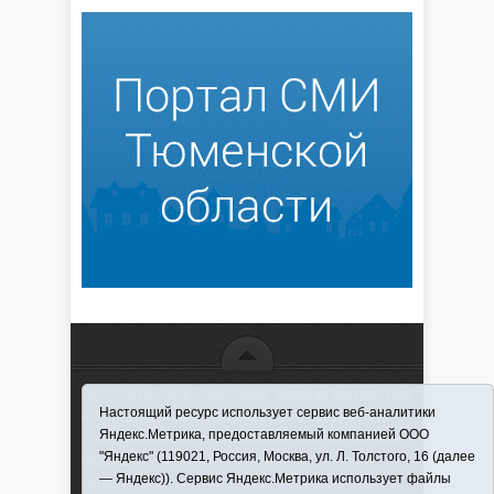
16+ © 2016–2018 - АНО "ИИЦ "Красная звезда". При
Настоящий ресурс использует сервис веб-аналитики
использовании материалов ссылка обязательна
Яндекс.Метрика, предоставляемый компанией ООО
Информационная лента выходит при финансовой
"Яндекс" (119021, Россия, Москва, ул. Л. Толстого, 16 (далее
поддержке правительства Тюменской области
— Яндекс)). Сервис Яндекс.Метрика использует файлы
Регистрационный номер СМИ ЭЛ № ФС 77-66066