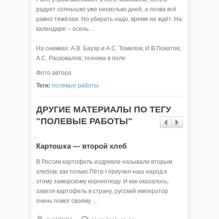
радует солнышко уже несколько дней, а почва всё
равно тяжёлая. Но убирать надо, время не ждёт. На
календаре – осень…
На снимках: А.В. Бауэр и А.С. Томилов; И.В.Покатов;
А.С. Расковалов; техника в поле
Фото автора
Теги:
полевые работы
ДРУГИЕ МАТЕРИАЛЫ ПО ТЕГУ
"ПОЛЕВЫЕ РАБОТЫ"
Картошка — второй хлеб
Не под
В России картофель издревле называли вторым
Время ст
хлебом, как только Пётр I приучил наш народ к
районе, к
этому заморскому корнеплоду. И как оказалось,
она уже 
завезя картофель в страну, русский император
зерновых
очень помог своему …
как …