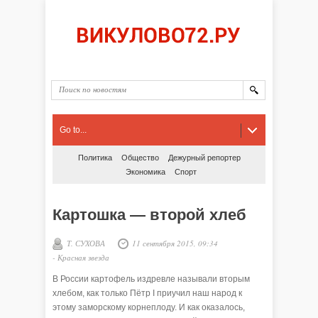
Go to...
Политика
Общество
Дежурный репортер
Экономика
Спорт
Картошка — второй хлеб
Т. СУХОВА
11 сентября 2015, 09:34
-
Красная звезда
В России картофель издревле называли вторым
хлебом, как только Пётр I приучил наш народ к
этому заморскому корнеплоду. И как оказалось,