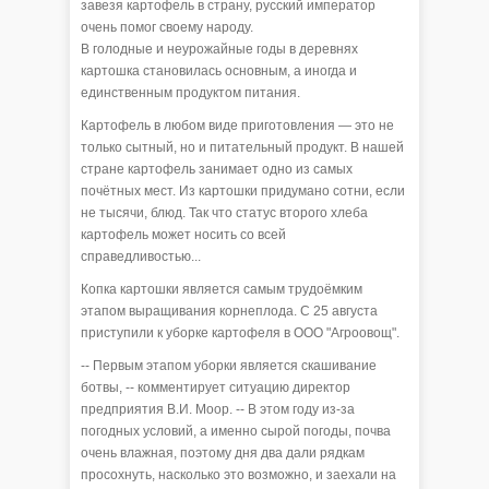
завезя картофель в страну, русский император
очень помог своему народу.
В голодные и неурожайные годы в деревнях
картошка становилась основным, а иногда и
единственным продуктом питания.
Картофель в любом виде приготовления — это не
только сытный, но и питательный продукт. В нашей
стране картофель занимает одно из самых
почётных мест. Из картошки придумано сотни, если
не тысячи, блюд. Так что статус второго хлеба
картофель может носить со всей
справедливостью...
Копка картошки является самым трудоёмким
этапом выращивания корнеплода. С 25 августа
приступили к уборке картофеля в ООО "Агроовощ".
-- Первым этапом уборки является скашивание
ботвы, -- комментирует ситуацию директор
предприятия В.И. Моор. -- В этом году из-за
погодных условий, а именно сырой погоды, почва
очень влажная, поэтому дня два дали рядкам
просохнуть, насколько это возможно, и заехали на