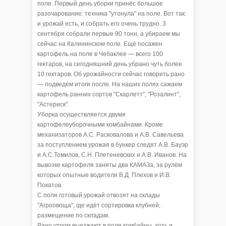
поле. Первый день уборки принёс большое
разочарование: техника "утонула" на поле. Вот так:
и урожай есть, и собрать его очень трудно. 3
сентября собрали первые 90 тонн, а убираем мы
сейчас на Калининском поле. Ещё посажен
картофель на поле в Чебаклее — всего 100
гектаров, на сегодняшний день убрано чуть более
10 гектаров. Об урожайности сейчас говорить рано
— подведём итоги после. На наших полях сажаем
картофель ранних сортов "Скарлетт", "Розалинт",
"Астериск".
Уборка осуществляется двумя
картофелеуборочными комбайнами. Кроме
механизаторов А.С. Расковалова и А.В. Савельева
за поступлением урожая в бункер следят А.В. Бауэр
и А.С.Томилов, С.Н. Плетеневских и А.В. Иванов. На
вывозке картофеля заняты два КАМАЗа, за рулём
которых опытные водители В.Д. Плехов и И.В.
Покатов.
С поля готовый урожай отвозят на склады
"Агроовоща", где идёт сортировка клубней,
размещение по складам.
Рано утром выезжают в поле комбайны, хоть и