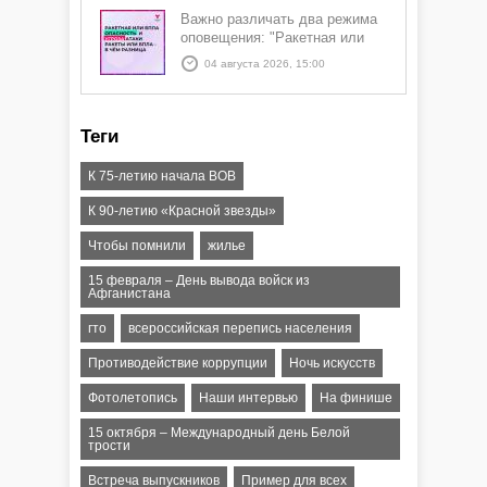
Важно различать два режима
оповещения: "Ракетная или
БПЛА опасность" и "Угроза
04 августа 2026, 15:00
атаки ракеты или БПЛА"
Теги
К 75-летию начала ВОВ
К 90-летию «Красной звезды»
Чтобы помнили
жилье
15 февраля – День вывода войск из
Афганистана
гто
всероссийская перепись населения
Противодействие коррупции
Ночь искусств
Фотолетопись
Наши интервью
На финише
15 октября – Международный день Белой
трости
Встреча выпускников
Пример для всех