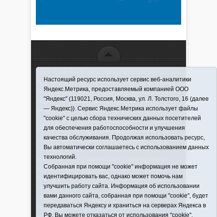
16+ © 2016–2018 - АНО "ИИЦ "Красная звезда". При
Настоящий ресурс использует сервис веб-аналитики
использовании материалов ссылка обязательна
Яндекс.Метрика, предоставляемый компанией ООО
Информационная лента выходит при финансовой
"Яндекс" (119021, Россия, Москва, ул. Л. Толстого, 16 (далее
поддержке правительства Тюменской области
— Яндекс)). Сервис Яндекс.Метрика использует файлы
Регистрационный номер СМИ ЭЛ № ФС 77-66066
"cookie" с целью сбора технических данных посетителей
от 10.06. 2016 г. выдано Федеральной службой по
для обеспечения работоспособности и улучшения
надзору в сфере связи, информационных
качества обслуживания. Продолжая использовать ресурс,
технологий и массовых коммуникаций.
Вы автоматически соглашаетесь с использованием данных
Учредитель (соучредители) Автономная
технологий.
некоммерческая организация "Информационно-
Собранная при помощи "cookie" информация не может
издательский центр "Красная звезда"" (627570,
идентифицировать вас, однако может помочь нам
Тюменская обл., Викуловский р-н, с. Викулово, ул.
улучшить работу сайта. Информация об использовании
Ленина, д. 5).
вами данного сайта, собранная при помощи "cookie", будет
Главный редактор Антюхова Светлана
передаваться Яндексу и храниться на серверах Яндекса в
Владимировна. Адрес электронной почты:
РФ. Вы можете отказаться от использования "cookie",