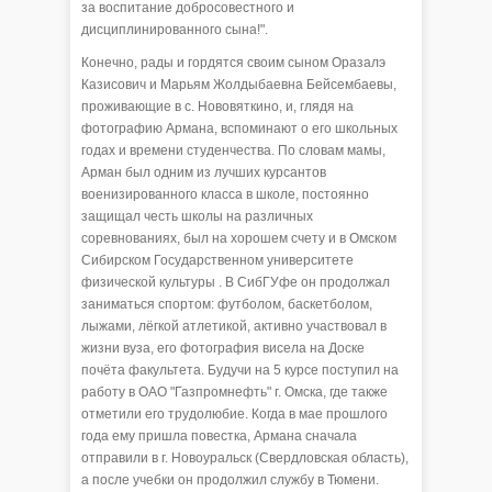
за воспитание добросовестного и
дисциплинированного сына!".
Конечно, рады и гордятся своим сыном Оразалэ
Казисович и Марьям Жолдыбаевна Бейсембаевы,
проживающие в с. Нововяткино, и, глядя на
фотографию Армана, вспоминают о его школьных
годах и времени студенчества. По словам мамы,
Арман был одним из лучших курсантов
военизированного класса в школе, постоянно
защищал честь школы на различных
соревнованиях, был на хорошем счету и в Омском
Сибирском Государственном университете
физической культуры . В СибГУфе он продолжал
заниматься спортом: футболом, баскетболом,
лыжами, лёгкой атлетикой, активно участвовал в
жизни вуза, его фотография висела на Доске
почёта факультета. Будучи на 5 курсе поступил на
работу в ОАО "Газпромнефть" г. Омска, где также
отметили его трудолюбие. Когда в мае прошлого
года ему пришла повестка, Армана сначала
отправили в г. Новоуральск (Свердловская область),
а после учебки он продолжил службу в Тюмени.