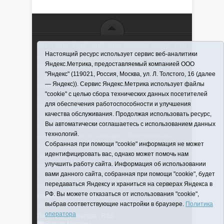
16+ © 2016–2018 - АНО "ИИЦ "Красная звезда". При
Настоящий ресурс использует сервис веб-аналитики
использовании материалов ссылка обязательна
Яндекс.Метрика, предоставляемый компанией ООО
Информационная лента выходит при финансовой
"Яндекс" (119021, Россия, Москва, ул. Л. Толстого, 16 (далее
поддержке правительства Тюменской области
— Яндекс)). Сервис Яндекс.Метрика использует файлы
Регистрационный номер СМИ ЭЛ № ФС 77-66066
"cookie" с целью сбора технических данных посетителей
от 10.06. 2016 г. выдано Федеральной службой по
для обеспечения работоспособности и улучшения
надзору в сфере связи, информационных
качества обслуживания. Продолжая использовать ресурс,
технологий и массовых коммуникаций.
Вы автоматически соглашаетесь с использованием данных
Учредитель (соучредители) Автономная
технологий.
некоммерческая организация "Информационно-
Собранная при помощи "cookie" информация не может
издательский центр "Красная звезда"" (627570,
идентифицировать вас, однако может помочь нам
Тюменская обл., Викуловский р-н, с. Викулово, ул.
улучшить работу сайта. Информация об использовании
Ленина, д. 5).
вами данного сайта, собранная при помощи "cookie", будет
Главный редактор Антюхова Светлана
передаваться Яндексу и храниться на серверах Яндекса в
Владимировна. Адрес электронной почты:
РФ. Вы можете отказаться от использования "cookie",
krasnay_zvezda@obl72.ru
Телефон: 2-42-32; 2-41-
выбрав соответствующие настройки в браузере.
Политика
36.
оператора
Политика оператора
|
RSS