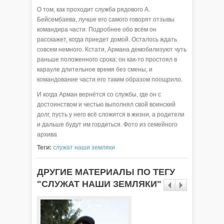
О том, как проходит служба рядового А.
Бейсембаева, лучше его самого говорят отзывы
командира части. Подробнее обо всём он
расскажет, когда приедет домой. Осталось ждать
совсем немного. Кстати, Армана демобилизуют чуть
раньше положенного срока: он как-то простоял в
карауле длительное время без смены, и
командование части его таким образом поощрило.
И когда Арман вернётся со службы, где он с
достоинством и честью выполнял свой воинский
долг, пусть у него всё сложится в жизни, а родители
и дальше будут им гордиться. Фото из семейного
архива
Теги:
служат наши земляки
ДРУГИЕ МАТЕРИАЛЫ ПО ТЕГУ
"СЛУЖАТ НАШИ ЗЕМЛЯКИ"
Армия 