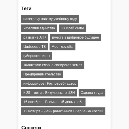
Теги
навстречу новому учебному году
Укрепляя единство
Юбилей села!
развитие АПК
вместе в цифровое будущее
Цифровое ТВ
Мост дружбы
губернские игры
Талантами славна сибирская земля
Предпринимательство
информирует Роспотребнадзор
К 25 – летию Викуловского ЦЗН
Охрана труда
16 октября – Всемирный день хлеба
12 ноября – День работников Сбербанка России
Соцсети