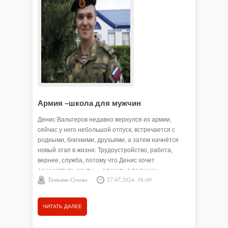
Служба в
людей. И
настоящи
страну, 
молодых 
отправля
Анна 
возмужав
домой.
ЧИТАТЬ
Армия –школа для мужчин
Денис Вальтеров недавно вернулся из армии,
сейчас у него небольшой отпуск, встречается с
родными, близкими, друзьями, а затем начнётся
новый этап в жизни. Трудоустройство, работа,
вернее, служба, потому что Денис хочет
осуществить мечту — служить в полиции.
Татьяна Сухова
27.07.2024, 16:00
ЧИТАТЬ ДАЛЕЕ