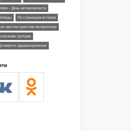
тября – День автомобилиста
Победы
По страницам истории
еля светлое христово воскресение
тическими тропами
артаменте здравоохранения
ети