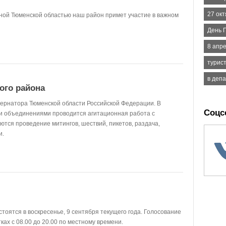
27 ок
мной Тюменской областью наш район примет участие в важном
День 
8 апр
турис
в деп
ого района
бернатора Тюменской области Российской Федерации. В
Соцс
 объединениями проводится агитационная работа с
тся проведение митингов, шествий, пикетов, раздача,
и.
оятся в воскресенье, 9 сентября текущего года. Голосование
ках с 08.00 до 20.00 по местному времени.