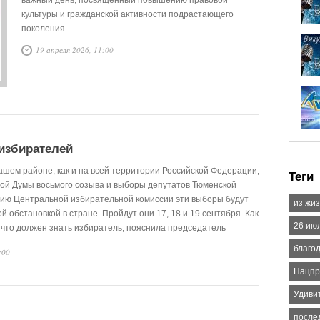
важный день, посвящённый повышению правовой
культуры и гражданской активности подрастающего
поколения.
19 апреля 2026, 11:00
 избирателей
ашем районе, как и на всей территории Российской Федерации,
Теги
ой Думы восьмого созыва и выборы депутатов Тюменской
нию Центральной избирательной комиссии эти выборы будут
из жи
 обстановкой в стране. Пройдут они 17, 18 и 19 сентября. Как
26 ию
 что должен знать избиратель, пояснила председатель
икуловского района Елена Горбунова.
благо
:00
Нацпр
Удиви
после