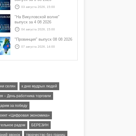
03 августа 2026, 15:00
"На Викуловской волне"
выпуск за 4 08 2026
04 августа 2026, 15:00
"Провинция" выпуск 08 08 2026
07 августа 2026, 14:00
зни селян
к дню мудрых людей
ля – День работника торговли
дарим за победу
оект «Цифровая экономика»
тельное радом
БЕРЕЗИН
дний звонок
творчество без границ