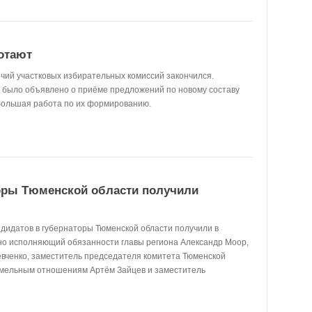
отают
чий участковых избирательных комиссий закончился.
 было объявлено о приёме предложений по новому составу
большая работа по их формированию.
торы Тюменской области получили
ндидатов в губернаторы Тюменской области получили в
но исполняющий обязанности главы региона Александр Моор,
вченко, заместитель председателя комитета Тюменской
емельным отношениям Артём Зайцев и заместитель
ладимир Пискайкин.