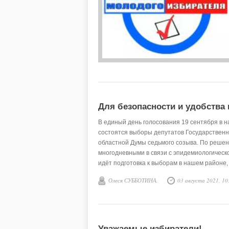
Для безопасности и удобства
В единый день голосования 19 сентября в н
состоятся выборы депутатов Государственн
областной Думы седьмого созыва. По реше
многодневными в связи с эпидемиологической
идёт подготовка к выборам в нашем районе,
Территориальной избирательной комиссии В
Олеся СУББОТИНА,
03 августа 2021, 10
Уважаемые избиратели!