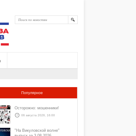
ы
Популярное
Осторожно: мошенники!
06 августа 2026, 16:00
"На Викуловской волне"
выпуск за 3 08 2026