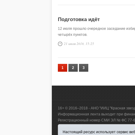
Подготовка идёт
12 июля прошло очередное заседание избир
четырёх пунктов.
21 июля 2018, 15:25
1
2
3
16+ © 2016–2018 - АНО "ИИЦ "Красная звез
Информационная лента выходит при финанс
Регистрационный номер СМИ ЭЛ № ФС 77-660
коммуникаций.
Настоящий ресурс использует сервис веб-
Учредитель (соучредители) Автономная нек