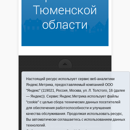
16+ © 2016–2018 - АНО "ИИЦ "Красная звезда". При
Настоящий ресурс использует сервис веб-аналитики
использовании материалов ссылка обязательна
Яндекс.Метрика, предоставляемый компанией ООО
Информационная лента выходит при финансовой
"Яндекс" (119021, Россия, Москва, ул. Л. Толстого, 16 (далее
поддержке правительства Тюменской области
— Яндекс)). Сервис Яндекс.Метрика использует файлы
Регистрационный номер СМИ ЭЛ № ФС 77-66066
"cookie" с целью сбора технических данных посетителей
от 10.06. 2016 г. выдано Федеральной службой по
для обеспечения работоспособности и улучшения
надзору в сфере связи, информационных
качества обслуживания. Продолжая использовать ресурс,
технологий и массовых коммуникаций.
Вы автоматически соглашаетесь с использованием данных
Учредитель (соучредители) Автономная
технологий.
некоммерческая организация "Информационно-