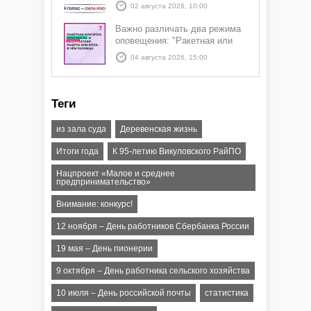
02 августа 2026, 10:00
Важно различать два режима
оповещения: "Ракетная или
БПЛА опасность" и "Угроза
04 августа 2026, 15:00
атаки ракеты или БПЛА"
Теги
из зала суда
Деревенская жизнь
Итоги года
К 95-летию Викуловского РайПО
Нацпроект «Малое и среднее
предпринимательство»
Внимание: конкурс!
12 ноября – День работников Сбербанка России
19 мая – День пионерии
9 октября – День работника сельского хозяйства
10 июля – День российской почты
статистика