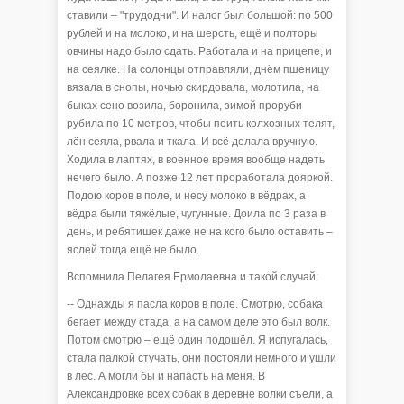
ставили – "трудодни". И налог был большой: по 500
рублей и на молоко, и на шерсть, ещё и полторы
овчины надо было сдать. Работала и на прицепе, и
на сеялке. На солонцы отправляли, днём пшеницу
вязала в снопы, ночью скирдовала, молотила, на
быках сено возила, боронила, зимой проруби
рубила по 10 метров, чтобы поить колхозных телят,
лён сеяла, рвала и ткала. И всё делала вручную.
Ходила в лаптях, в военное время вообще надеть
нечего было. А позже 12 лет проработала дояркой.
Подою коров в поле, и несу молоко в вёдрах, а
вёдра были тяжёлые, чугунные. Доила по 3 раза в
день, и ребятишек даже не на кого было оставить –
яслей тогда ещё не было.
Вспомнила Пелагея Ермолаевна и такой случай:
-- Однажды я пасла коров в поле. Смотрю, собака
бегает между стада, а на самом деле это был волк.
Потом смотрю – ещё один подошёл. Я испугалась,
стала палкой стучать, они постояли немного и ушли
в лес. А могли бы и напасть на меня. В
Александровке всех собак в деревне волки съели, а