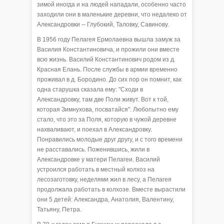
зимой иногда и на людей нападали, особенно часто
заходили они в маленькие деревни, что недалеко от
Александровки -- Глубокий, Таловку, Савинову.
В 1956 году Пелагея Ермолаевна вышла замуж за
Василия Константиновича, и прожили они вместе
всю жизнь. Василий Константинович родом из д.
Красная Елань. После службы в армии временно
проживал в д. Бородино. До сих пор он помнит, как
одна старушка сказала ему: "Сходи в
Александровку, там две Поли живут. Вот к той,
которая Зимнухова, посватайся". Любопытно ему
стало, что это за Поля, которую в чужой деревне
нахваливают, и поехал в Александровку.
Понравились молодые друг другу, и с того времени
не расставались. Поженившись, жили в
Александровке у матери Пелагеи. Василий
устроился работать в местный колхоз на
лесозаготовку, неделями жил в лесу, а Пелагея
продолжала работать в колхозе. Вместе вырастили
они 5 детей: Александра, Анатолия, Валентину,
Татьяну, Петра.