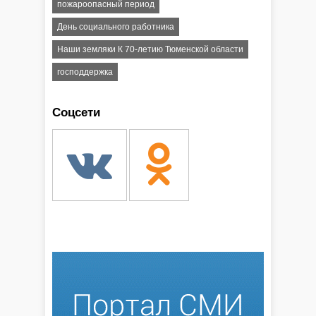
пожароопасный период
День социального работника
Наши земляки К 70-летию Тюменской области
господдержка
Соцсети