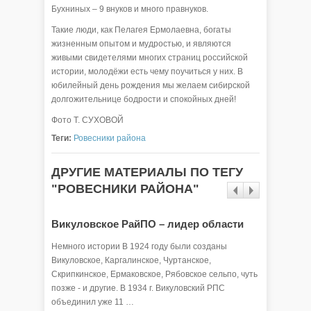
Бухниных – 9 внуков и много правнуков.
Такие люди, как Пелагея Ермолаевна, богаты
жизненным опытом и мудростью, и являются
живыми свидетелями многих страниц российской
истории, молодёжи есть чему поучиться у них. В
юбилейный день рождения мы желаем сибирской
долгожительнице бодрости и спокойных дней!
Фото Т. СУХОВОЙ
Теги:
Ровесники района
ДРУГИЕ МАТЕРИАЛЫ ПО ТЕГУ
"РОВЕСНИКИ РАЙОНА"
Викуловское РайПО – лидер области
Едины 
Немного истории В 1924 году были созданы
Есть в В
Викуловское, Каргалинское, Чуртанское,
нитью св
Скрипкинское, Ермаковское, Рябовское сельпо, чуть
территор
позже - и другие. В 1934 г. Викуловский РПС
Анна 
объединил уже 11 …