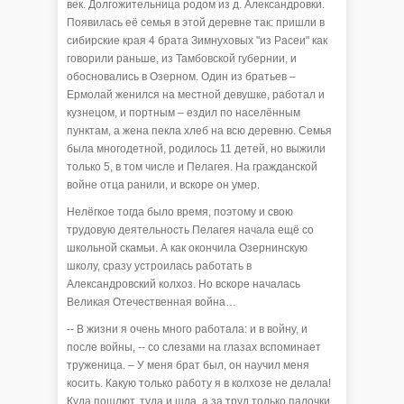
век. Долгожительница родом из д. Александровки.
Появилась её семья в этой деревне так: пришли в
сибирские края 4 брата Зимнуховых "из Расеи" как
говорили раньше, из Тамбовской губернии, и
обосновались в Озерном. Один из братьев –
Ермолай женился на местной девушке, работал и
кузнецом, и портным – ездил по населённым
пунктам, а жена пекла хлеб на всю деревню. Семья
была многодетной, родилось 11 детей, но выжили
только 5, в том числе и Пелагея. На гражданской
войне отца ранили, и вскоре он умер.
Нелёгкое тогда было время, поэтому и свою
трудовую деятельность Пелагея начала ещё со
школьной скамьи. А как окончила Озернинскую
школу, сразу устроилась работать в
Александровский колхоз. Но вскоре началась
Великая Отечественная война…
-- В жизни я очень много работала: и в войну, и
после войны, -- со слезами на глазах вспоминает
труженица. – У меня брат был, он научил меня
косить. Какую только работу я в колхозе не делала!
Куда пошлют, туда и шла, а за труд только палочки