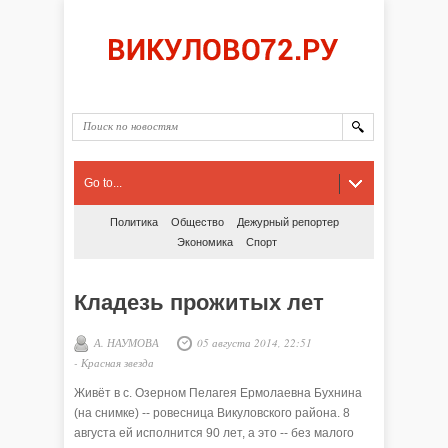
Go to...
Политика
Общество
Дежурный репортер
Экономика
Спорт
Кладезь прожитых лет
А. НАУМОВА
05 августа 2014, 22:51
-
Красная звезда
Живёт в с. Озерном Пелагея Ермолаевна Бухнина
(на снимке) -- ровесница Викуловского района. 8
августа ей исполнится 90 лет, а это -- без малого