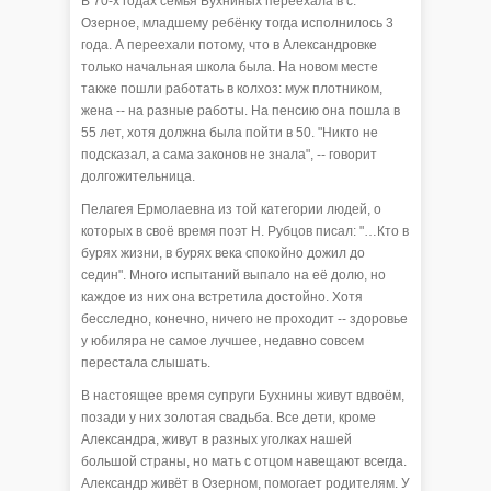
В 70-х годах семья Бухниных переехала в с.
Озерное, младшему ребёнку тогда исполнилось 3
года. А переехали потому, что в Александровке
только начальная школа была. На новом месте
также пошли работать в колхоз: муж плотником,
жена -- на разные работы. На пенсию она пошла в
55 лет, хотя должна была пойти в 50. "Никто не
подсказал, а сама законов не знала", -- говорит
долгожительница.
Пелагея Ермолаевна из той категории людей, о
которых в своё время поэт Н. Рубцов писал: "…Кто в
бурях жизни, в бурях века спокойно дожил до
седин". Много испытаний выпало на её долю, но
каждое из них она встретила достойно. Хотя
бесследно, конечно, ничего не проходит -- здоровье
у юбиляра не самое лучшее, недавно совсем
перестала слышать.
В настоящее время супруги Бухнины живут вдвоём,
позади у них золотая свадьба. Все дети, кроме
Александра, живут в разных уголках нашей
большой страны, но мать с отцом навещают всегда.
Александр живёт в Озерном, помогает родителям. У