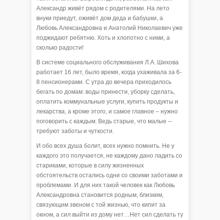
Александр живёт рядом с родителями. На лето
внуки приедут, оживёт дом деда и бабушки, а
Любовь Александровна и Анатолий Николаевич уже
поджидают ребятню. Хоть и хлопотно с ними, а
сколько радости!
В системе социального обслуживания Л.А. Шихова
работает 16 лет, было время, когда ухаживала за 6-
8 пенсионерами. С утра до вечера приходилось
бегать по домам: воды принести, уборку сделать,
оплатить коммунальные услуги, купить продукты и
лекарства, а кроме этого, и самое главное – нужно
поговорить с каждым. Ведь старые, что малые --
требуют заботы и чуткости.
И обо всех душа болит, всех нужно помнить. Не у
каждого это получается, не каждому дано ладить со
стариками, которые в силу жизненных
обстоятельств остались одни со своими заботами и
проблемами. И для них такой человек как Любовь
Александровна становится родным, близким,
связующим звеном с той жизнью, что кипит за
окном, а сил выйти из дому нет…Нет сил сделать ту