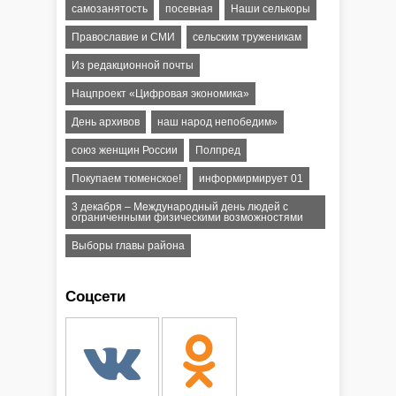
самозанятость
посевная
Наши селькоры
Православие и СМИ
сельским труженикам
Из редакционной почты
Нацпроект «Цифровая экономика»
День архивов
наш народ непобедим»
союз женщин России
Полпред
Покупаем тюменское!
информирмирует 01
3 декабря – Международный день людей с
ограниченными физическими возможностями
Выборы главы района
Соцсети