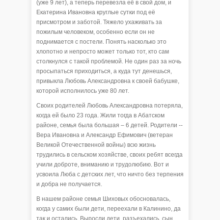
(уже 9 лет), а теперь перевезла её в свой дом, и
Екатерина Ивановна круглые сутки под её
присмотром и заботой. Тяжело ухаживать за
пожилым человеком, особенно если он не
поднимается с постели. Понять насколько это
хлопотно и непросто может только тот, кто сам
столкнулся с такой проблемой. Не один раз за ночь
просыпаться приходиться, а куда тут денешься,
привыкла Любовь Александровна к своей бабушке,
которой исполнилось уже 80 лет.
Своих родителей Любовь Александровна потеряла,
когда ей было 23 года. Жили тогда в Абатском
районе, семья была большая – 6 детей. Родители --
Вера Ивановна и Александр Ефимович (ветеран
Великой Отечественной войны) всю жизнь
трудились в сельском хозяйстве, своих ребят всегда
учили доброте, вниманию и трудолюбию. Вот и
усвоила Люба с детских лет, что ничто без терпения
и добра не получается.
В нашем районе семья Шиховых обосновалась,
когда у самих были дети, переехали в Калинино, да
так и остались. Выросли дети, разъехались, сын