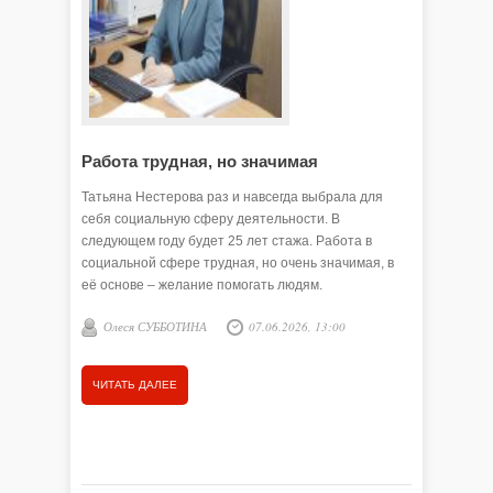
Работа трудная, но значимая
Помога
Татьяна Нестерова раз и навсегда выбрала для
Сегодня 
себя социальную сферу деятельности. В
социальн
следующем году будет 25 лет стажа. Работа в
сельских
социальной сфере трудная, но очень значимая, в
помощь ж
её основе – желание помогать людям.
инвалидн
и их близ
Олеся СУББОТИНА
07.06.2026, 13:00
Олеся
добром сл
совете, т
ЧИТАТЬ ДАЛЕЕ
ЧИТАТЬ