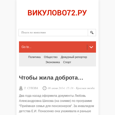
Go to...
Политика
Общество
Дежурный репортер
Экономика
Спорт
Чтобы жила доброта…
Т. СУХОВА
06 июня 2014, 15:18
-
Красная звезда
Два года назад оформила документы Любовь
Александровна Шихова (на снимке) по программе
"Приёмная семья для пенсионеров". За инвалидом
детства Е.И. Понасенко она ухаживала и раньше