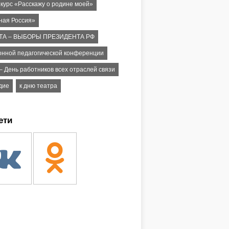
нкурс «Расскажу о родине моей»
ная Россия»
ТА – ВЫБОРЫ ПРЕЗИДЕНТА РФ
онной педагогической конференции
– День работников всех отраслей связи
дие
к дню театра
ети