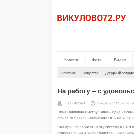
Новости
Фото
Видео
Политика
Общество
Дежурный репорте
На работу -- с удоволь
В. ХАКИМОВА
09 ноября 2012, 11:26
-
К
Нина Павловна Быструшкина – одна из сам
офиса № 577/060 Ишимского ОСБ № 577 Сб
Она пришла работать в эту систему в 1979 г
старом здании и была единственным в Викул