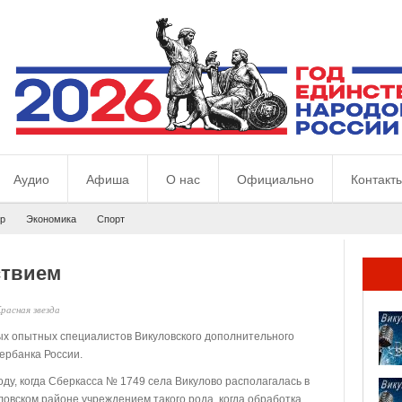
Аудио
Афиша
О нас
Официально
Контакт
р
Экономика
Спорт
ствием
расная звезда
ых опытных специалистов Викуловского дополнительного
ербанка России.
оду, когда Сберкасса № 1749 села Викулово располагалась в
овском районе учреждением такого рода, когда обработка