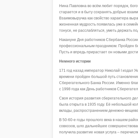
Нина Павловна во всём любит порядок, бого
старается и в быту сохранять добрые взаи
Взаимовыручка как свойство характера выр
жизненная мудрость появилась уже в семейн
тонусе, не расслабляться, уметь держать п
Накануне Дня работников Сбербанка России
профессиональным праздником. Пройден бол
Пусть и впредь прирастает он новыми дост
Немного истории
171 год назад император Николай I издал Ук
времени пройден большой путь становления
Сберегательного Банка России. Именно бла
с 1998 года как День работников Сберегател
Своя история развития сберегательного дела
была открыта в 1935 году. Её небольшой к
вклады, распространением денежно-вещевой
В 50-60-е годы прошлого века в нашем райо
совхозов, шло дальнейшее совершенствова
получила развитие новая услуга – перечисл