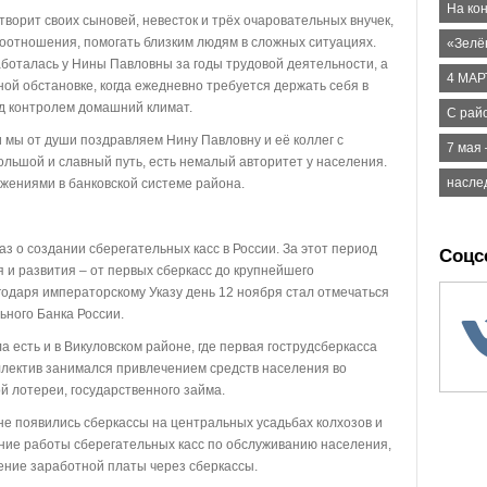
На ко
творит своих сыновей, невесток и трёх очаровательных внучек,
моотношения, помогать близким людям в сложных ситуациях.
«Зелё
аботалась у Нины Павловны за годы трудовой деятельности, а
4 МАР
ой обстановке, когда ежедневно требуется держать себя в
од контролем домашний климат.
С рай
 мы от души поздравляем Нину Павловну и её коллег с
7 мая 
ьшой и славный путь, есть немалый авторитет у населения.
насле
ижениями в банковской системе района.
аз о создании сберегательных касс в России. За этот период
Соцс
 и развития – от первых сберкасс до крупнейшего
годаря императорскому Указу день 12 ноября стал отмечаться
ьного Банка России.
 есть и в Викуловском районе, где первая гострудсберкасса
оллектив занимался привлечением средств населения во
 лотереи, государственного займа.
не появились сберкассы на центральных усадьбах колхозов и
ние работы сберегательных касс по обслуживанию населения,
ение заработной платы через сберкассы.