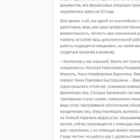
документов, все финансовые операции прои
задержалась здесь на 33 года.
Шло время, и ей, как одной из опытнейших 
работников, ведь уже сама профессия банк
внимательность, чёткость при заполнении 
повлечь за собой часы дополнительной работ
работы подводится ежедневно, на своём мес
сходиться копеечка в копеечку.
-- Коллектив у нас хороший. Много лет пле
специалисты: Наталья Николаевна Рымарев
Мархель, Анна Никифоровна Каренгина. Вме
говорит Нина Павловна Быструшкина. – Вме
годов прошлого столетия, осваивали компь
физических лиц. Сегодня банковская система
требования стали строже, совершенно иные
виды услуг, программное обеспечение обно
юридических лиц, блиц-переводов, выписка
не полный перечень видов услуг, оказывае
налоги, сейчас производятся с помощью ба
карт населению, с их помощью можно произ
Скажу честно: на работу иду с удовольствие