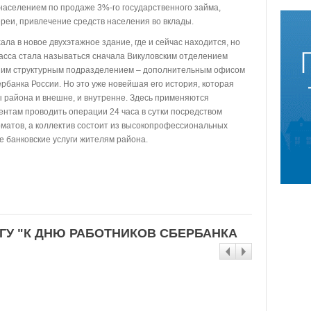
населением по продаже 3%-го государственного займа,
еи, привлечение средств населения во вклады.
ала в новое двухэтажное здание, где и сейчас находится, но
ркасса стала называться сначала Викуловским отделением
енним структурным подразделением – дополнительным офисом
банка России. Но это уже новейшая его история, которая
ы района и внешне, и внутренне. Здесь применяются
нтам проводить операции 24 часа в сутки посредством
оматов, а коллектив состоит из высокопрофессиональных
е банковские услуги жителям района.
ГУ "К ДНЮ РАБОТНИКОВ СБЕРБАНКА