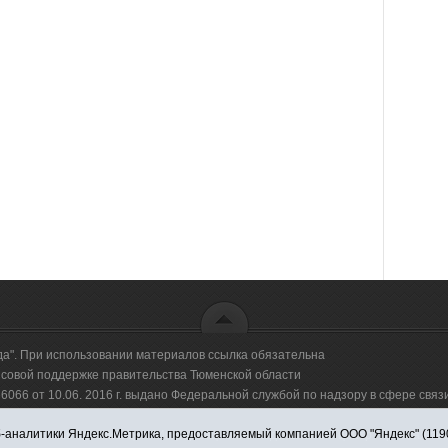
да". При использовании материалов ссылка обязательна
овой поддержке правительства Тюменской области
66 от 10.06. 2016 г. выдано Федеральной службой по надзору в сфере свя
аналитики Яндекс.Метрика, предоставляемый компанией ООО "Яндекс" (119021,
оммерческая организация "Информационно-издательский центр "Красная звезд