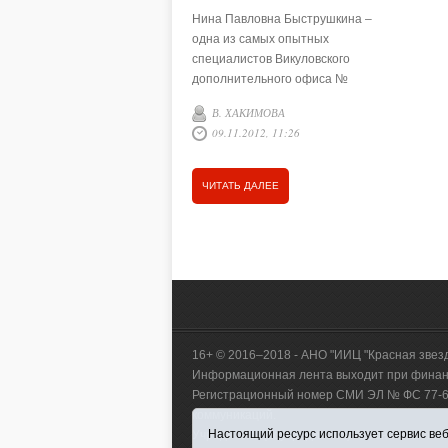
Нина Павловна Быструшкина –
одна из самых опытных
специалистов Викуловского
дополнительного офиса №
577/060 Ишимского ОСБ № 577
В. ХАКИМОВА
Сбербанка России. Она пришла
09.11.2012, 11:26
работать в эту систему в 1979
году, когда …
ЧИТАТЬ ДАЛЕЕ
16+ © 2016–2018 - АНО "ИИЦ "Красная звез
Информационная лента выходит при финанс
Регистрационный номер СМИ ЭЛ № ФС 77-660
коммуникаций.
Настоящий ресурс использует сервис веб-
Учредитель (соучредители) Автономная нек