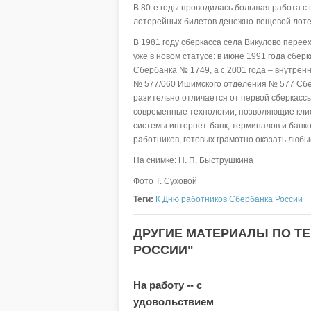
В 80-е годы проводилась большая работа с 
лотерейных билетов денежно-вещевой лотер
В 1981 году сберкасса села Викулово переех
уже в новом статусе: в июне 1991 года сбе
Сбербанка № 1749, а с 2001 года – внутр
№ 577/060 Ишимского отделения № 577 Сбер
разительно отличается от первой сберкасс
современные технологии, позволяющие клие
системы интернет-банк, терминалов и банк
работников, готовых грамотно оказать любы
На снимке: Н. П. Быструшкина
Фото Т. Суховой
Теги:
К Дню работников Сбербанка России
ДРУГИЕ МАТЕРИАЛЫ ПО ТЕ
РОССИИ"
На работу -- с
удовольствием