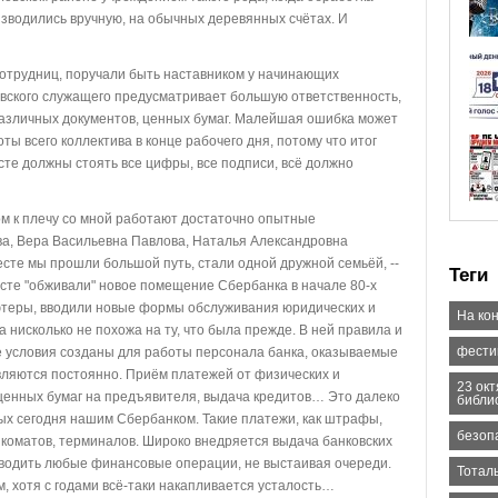
зводились вручную, на обычных деревянных счётах. И
сотрудниц, поручали быть наставником у начинающих
овского служащего предусматривает большую ответственность,
различных документов, ценных бумаг. Малейшая ошибка может
ы всего коллектива в конце рабочего дня, потому что итог
те должны стоять все цифры, все подписи, всё должно
чом к плечу со мной работают достаточно опытные
а, Вера Васильевна Павлова, Наталья Александровна
сте мы прошли большой путь, стали одной дружной семьёй, --
Теги
сте "обживали" новое помещение Сбербанка в начале 80-х
ютеры, вводили новые формы обслуживания юридических и
На кон
 нисколько не похожа на ту, что была прежде. В ней правила и
фести
 условия созданы для работы персонала банка, оказываемые
вляются постоянно. Приём платежей от физических и
23 ок
 ценных бумаг на предъявителя, выдача кредитов… Это далеко
библи
мых сегодня нашим Сбербанком. Такие платежи, как штрафы,
безоп
нкоматов, терминалов. Широко внедряется выдача банковских
водить любые финансовые операции, не выстаивая очереди.
Тотал
м, хотя с годами всё-таки накапливается усталость…