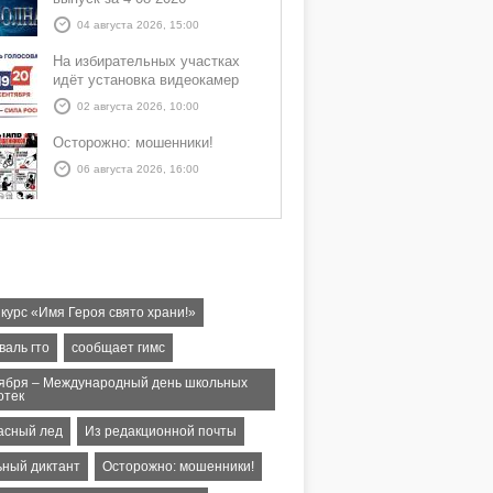
04 августа 2026, 15:00
На избирательных участках
идёт установка видеокамер
02 августа 2026, 10:00
Осторожно: мошенники!
06 августа 2026, 16:00
курс «Имя Героя свято храни!»
валь гто
сообщает гимс
тября – Международный день школьных
отек
асный лед
Из редакционной почты
ьный диктант
Осторожно: мошенники!