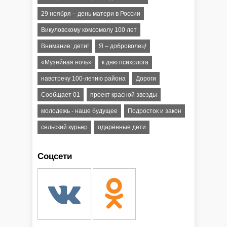
29 ноября – день матери в России
Викуловскому комсомолу 100 лет
Внимание: дети!
Я – доброволец!
«Музейная ночь»
к дню психолога
навстречу 100-летию района
Дороги
Сообщает 01
проект красной звезды
молодежь - наше будущее
Подросток и закон
сельский курьер
одарённые дети
Соцсети