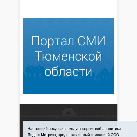
16+ © 2016–2018 - АНО "ИИЦ "Красная звезда". При
Настоящий ресурс использует сервис веб-аналитики
использовании материалов ссылка обязательна
Яндекс.Метрика, предоставляемый компанией ООО
Информационная лента выходит при финансовой