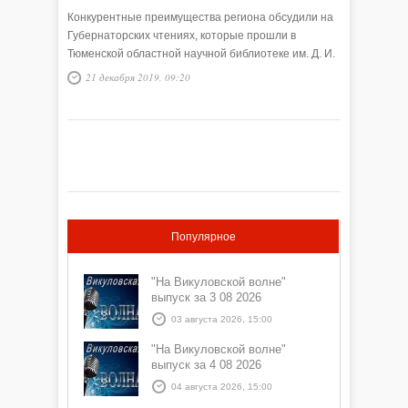
Конкурентные преимущества региона обсудили на
Губернаторских чтениях, которые прошли в
Тюменской областной научной библиотеке им. Д. И.
Менделеева 9 декабря.
21 декабря 2019, 09:20
Популярное
"На Викуловской волне"
выпуск за 3 08 2026
03 августа 2026, 15:00
"На Викуловской волне"
выпуск за 4 08 2026
04 августа 2026, 15:00