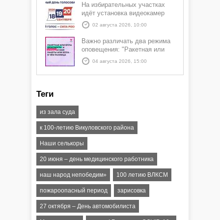
На избирательных участках
идёт установка видеокамер
02 августа 2026, 10:00
Важно различать два режима
оповещения: "Ракетная или
БПЛА опасность" и "Угроза
04 августа 2026, 15:00
атаки ракеты или БПЛА"
Теги
из зала суда
к 100-летию Викуловского района
Наши селькоры
20 июня – день медицинского работника
наш народ непобедим»
100 летию ВЛКСМ
пожароопасный период
зарисовка
27 октября – День автомобилиста