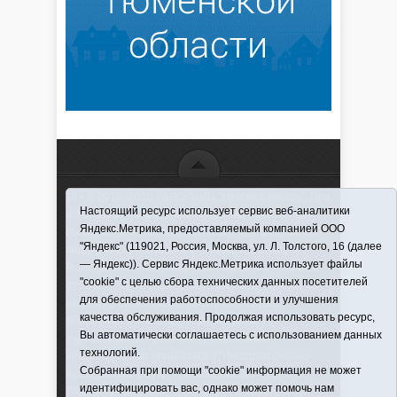
16+ © 2016–2018 - АНО "ИИЦ "Красная звезда". При
Настоящий ресурс использует сервис веб-аналитики
использовании материалов ссылка обязательна
Яндекс.Метрика, предоставляемый компанией ООО
Информационная лента выходит при финансовой
"Яндекс" (119021, Россия, Москва, ул. Л. Толстого, 16 (далее
поддержке правительства Тюменской области
— Яндекс)). Сервис Яндекс.Метрика использует файлы
Регистрационный номер СМИ ЭЛ № ФС 77-66066
"cookie" с целью сбора технических данных посетителей
от 10.06. 2016 г. выдано Федеральной службой по
для обеспечения работоспособности и улучшения
надзору в сфере связи, информационных
качества обслуживания. Продолжая использовать ресурс,
технологий и массовых коммуникаций.
Вы автоматически соглашаетесь с использованием данных
Учредитель (соучредители) Автономная
технологий.
некоммерческая организация "Информационно-
Собранная при помощи "cookie" информация не может
издательский центр "Красная звезда"" (627570,
идентифицировать вас, однако может помочь нам
Тюменская обл., Викуловский р-н, с. Викулово, ул.