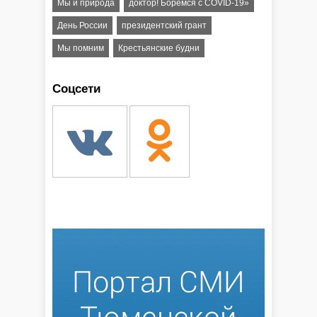
Мы и природа
доктор! Боремся с COVID-19»
День России
президентский грант
Мы помним
Крестьянские будни
Соцсети