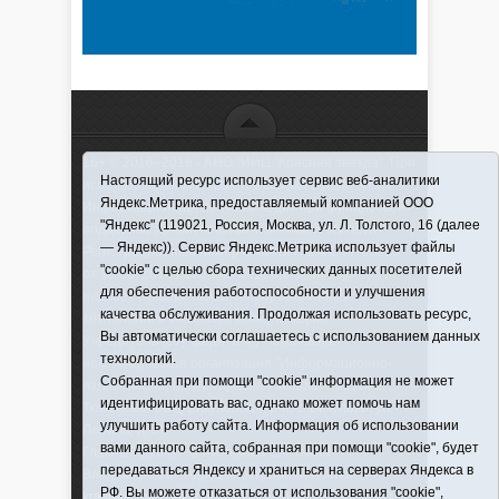
16+ © 2016–2018 - АНО "ИИЦ "Красная звезда". При
Настоящий ресурс использует сервис веб-аналитики
использовании материалов ссылка обязательна
Яндекс.Метрика, предоставляемый компанией ООО
Информационная лента выходит при финансовой
"Яндекс" (119021, Россия, Москва, ул. Л. Толстого, 16 (далее
поддержке правительства Тюменской области
— Яндекс)). Сервис Яндекс.Метрика использует файлы
Регистрационный номер СМИ ЭЛ № ФС 77-66066
"cookie" с целью сбора технических данных посетителей
от 10.06. 2016 г. выдано Федеральной службой по
для обеспечения работоспособности и улучшения
надзору в сфере связи, информационных
качества обслуживания. Продолжая использовать ресурс,
технологий и массовых коммуникаций.
Вы автоматически соглашаетесь с использованием данных
Учредитель (соучредители) Автономная
технологий.
некоммерческая организация "Информационно-
Собранная при помощи "cookie" информация не может
издательский центр "Красная звезда"" (627570,
идентифицировать вас, однако может помочь нам
Тюменская обл., Викуловский р-н, с. Викулово, ул.
улучшить работу сайта. Информация об использовании
Ленина, д. 5).
вами данного сайта, собранная при помощи "cookie", будет
Главный редактор Антюхова Светлана
передаваться Яндексу и храниться на серверах Яндекса в
Владимировна. Адрес электронной почты:
РФ. Вы можете отказаться от использования "cookie",
krasnay_zvezda@obl72.ru
Телефон: 2-42-32; 2-41-