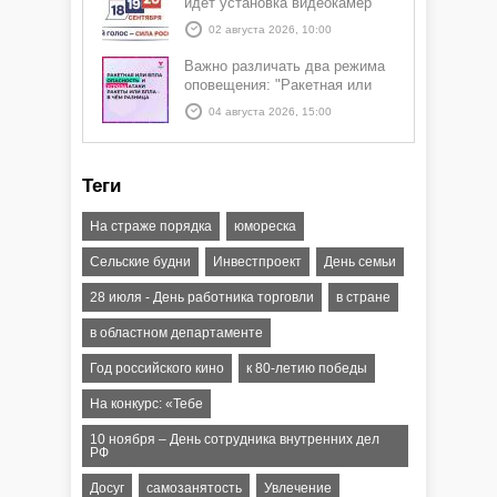
идёт установка видеокамер
02 августа 2026, 10:00
Важно различать два режима
оповещения: "Ракетная или
БПЛА опасность" и "Угроза
04 августа 2026, 15:00
атаки ракеты или БПЛА"
Теги
На страже порядка
юмореска
Сельские будни
Инвестпроект
День семьи
28 июля - День работника торговли
в стране
в областном департаменте
Год российского кино
к 80-летию победы
На конкурс: «Тебе
10 ноября – День сотрудника внутренних дел
РФ
Досуг
самозанятость
Увлечение