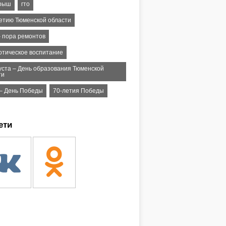
рыш
гто
летию Тюменской области
– пора ремонтов
отическое воспитание
густа – День образования Тюменской
ти
 – День Победы
70-летия Победы
ети