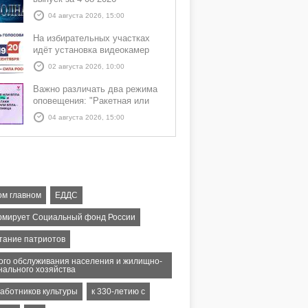
04 августа 2026, 15:00
На избирательных участках
идёт установка видеокамер
02 августа 2026, 10:00
Важно различать два режима
оповещения: "Ракетная или
БПЛА опасность" и "Угроза
04 августа 2026, 15:00
атаки ракеты или БПЛА"
ом главном
ЕДДС
мирует Социальный фонд России
тание патриотов
ого обслуживания населения и жилищно-
нального хозяйства
работников культуры
к 330-летию с