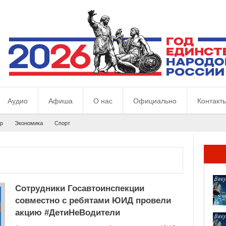
Аудио
Афиша
О нас
Официально
Контакт
р
Экономика
Спорт
Сотрудники Госавтоинспекции
совместно с ребятами ЮИД провели
акцию #ДетиНеВодители