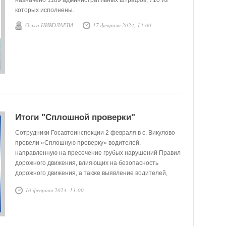
назначено 1189 административных штрафов, 710 из
которых исполнены.
Ольга НИКОЛАЕВА
17 февраля 2024, 13:00
Итоги "Сплошной проверки"
Сотрудники Госавтоинспекции 2 февраля в с. Викулово
провели «Сплошную проверку» водителей,
направленную на пресечение грубых нарушений Правил
дорожного движения, влияющих на безопасность
дорожного движения, а также выявление водителей,
находящихся в состоянии алкогольного опьянения,
10 февраля 2024, 13:00
управляющих без прав.