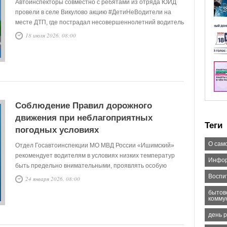
Автоинспекторы совместно с ребятами из отряда ЮИД
провели в селе Викулово акцию #ДетиНеВодители на
месте ДТП, где пострадал несовершеннолетний водитель
мопеда. Целью данной акции является предупреждение
18 июля 2026, 08:00
детского дорожно-транспортного травматизма на
дорогах, формирование ответственного отношения
водителей, пешеходов, пассажиров к соблюдению
Правил дорожного движения.
Соблюдение Правил дорожного
движения при неблагоприятных
Теги
погодных условиях
О сам
Отдел Госавтоинспекции МО МВД России «Ишимский»
рекомендует водителям в условиях низких температур
Инфор
быть предельно внимательными, проявлять особую
осторожность при управлении автомобилем. По
Воспи
24 января 2026, 08:00
возможности воздержаться от дальних автомобильных
бытов
поездок, передвигаться только на исправных
комму
автомобилях, имея при себе необходимый запас
день 
топлива, продуктов питания, тёплую одежду и надёжные
средства связи.