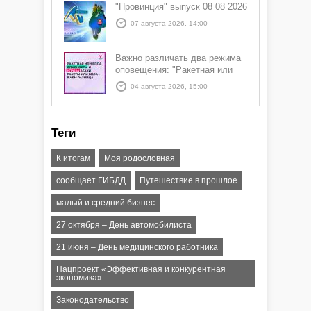
"Провинция" выпуск 08 08 2026
07 августа 2026, 14:00
Важно различать два режима
оповещения: "Ракетная или
БПЛА опасность" и "Угроза
04 августа 2026, 15:00
атаки ракеты или БПЛА"
Теги
К итогам
Моя родословная
сообщает ГИБДД
Путешествие в прошлое
малый и средний бизнес
27 октября – День автомобилиста
21 июня – День медицинского работника
Нацпроект «Эффективная и конкурентная
экономика»
Законодательство