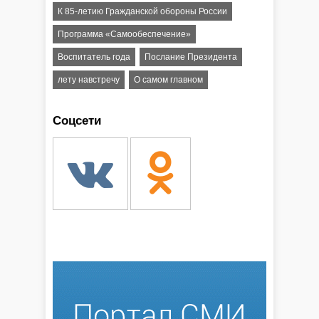
К 85-летию Гражданской обороны России
Программа «Самообеспечение»
Воспитатель года
Послание Президента
лету навстречу
О самом главном
Соцсети