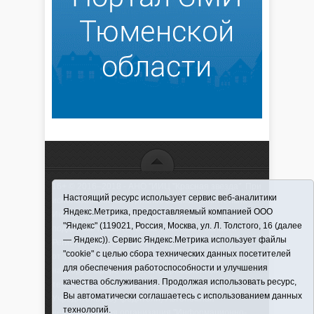
16+ © 2016–2018 - АНО "ИИЦ "Красная звезда". При
Настоящий ресурс использует сервис веб-аналитики
использовании материалов ссылка обязательна
Яндекс.Метрика, предоставляемый компанией ООО
Информационная лента выходит при финансовой
"Яндекс" (119021, Россия, Москва, ул. Л. Толстого, 16 (далее
поддержке правительства Тюменской области
— Яндекс)). Сервис Яндекс.Метрика использует файлы
Регистрационный номер СМИ ЭЛ № ФС 77-66066
"cookie" с целью сбора технических данных посетителей
от 10.06. 2016 г. выдано Федеральной службой по
для обеспечения работоспособности и улучшения
надзору в сфере связи, информационных
качества обслуживания. Продолжая использовать ресурс,
технологий и массовых коммуникаций.
Вы автоматически соглашаетесь с использованием данных
Учредитель (соучредители) Автономная
технологий.
некоммерческая организация "Информационно-