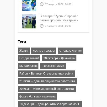
07 августа 2026, 14:00
В лагере "Русичи" прошёл
самый громкий, быстрый и
азартный час дня — Спортчас
07 августа 2026, 15:00
Теги
Жатва
лесные пожары
о пользе чтения
Поздравляем!
20 октября - День отца
мы-молодые
В сельской Думе
Район и Великая Отечественная война
21 июня – День медицинского работника
20 июля - Международный день шахмат
форум большая перемена
18 декабря – День работников органов ЗАГС