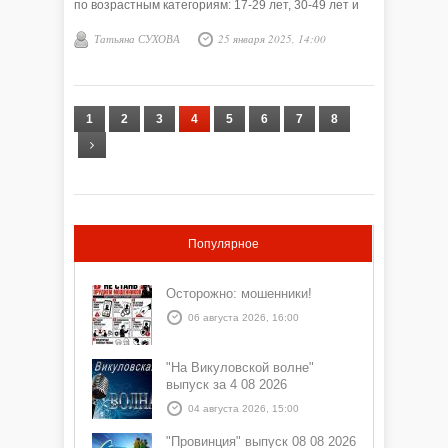
по возрастным категориям: 17-29 лет, 30-49 лет и
50 лет и старше. 131 человек принял участие в
Татьяна СУХОВА
25 января 2025, 14:00
соревнованиях.
1
2
3
4
5
6
7
8
Популярное
Осторожно: мошенники!
06 августа 2026, 16:00
"На Викуловской волне"
выпуск за 4 08 2026
04 августа 2026, 15:00
"Провинция" выпуск 08 08 2026