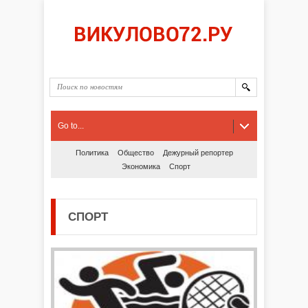
Go to...
Политика
Общество
Дежурный репортер
Экономика
Спорт
СПОРТ