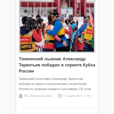
Тюменский лыжник Александр
Терентьев победил в спринте Кубка
России
Тюменский спортсмен Александр Терентьев
победил в спринте классическим стилем Кубка
России по лыжным гонкам в Сыктывкаре. Об этом
сообщил губернатор Тюменской области Александр
ИА «Тюменская линия»,
17 марта 2025, 11:00
Моор в своем Telegram-канале.