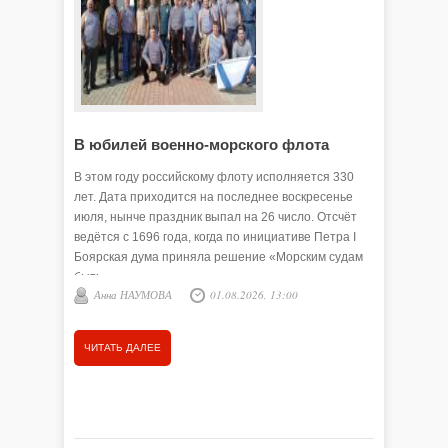
В юбилей военно-морского флота
Купалы
В этом году российскому флоту исполняется 330
Давным-д
лет. Дата приходится на последнее воскресенье
зажигали
июля, нынче праздник выпал на 26 число. Отсчёт
праздник
ведётся с 1696 года, когда по инициативе Петра I
деревень
Боярская дума приняла решение «Морским судам
радовали
быть».
Осиновка
Анна НАУМОВА
01.08.2026, 13:00
Олеся
Ермаках,
обычай п
гадания,
ЧИТАТЬ ДАЛЕЕ
ЧИТАТЬ
Сегодня 
пределами
разных м