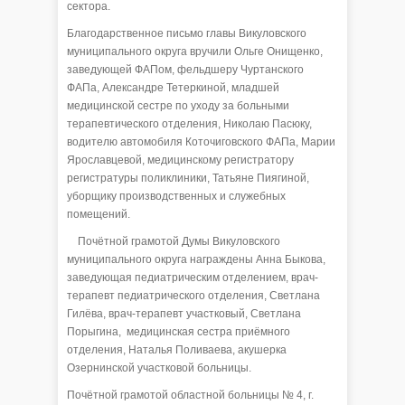
сектора.
Благодарственное письмо главы Викуловского
муниципального округа вручили Ольге Онищенко,
заведующей ФАПом, фельдшеру Чуртанского
ФАПа, Александре Тетеркиной, младшей
медицинской сестре по уходу за больными
терапевтического отделения, Николаю Пасюку,
водителю автомобиля Коточиговского ФАПа, Марии
Ярославцевой, медицинскому регистратору
регистратуры поликлиники, Татьяне Пиягиной,
уборщику производственных и служебных
помещений.
Почётной грамотой Думы Викуловского
муниципального округа награждены Анна Быкова,
заведующая педиатрическим отделением, врач-
терапевт педиатрического отделения, Светлана
Гилёва, врач-терапевт участковый, Светлана
Порыгина, медицинская сестра приёмного
отделения, Наталья Поливаева, акушерка
Озернинской участковой больницы.
Почётной грамотой областной больницы № 4, г.