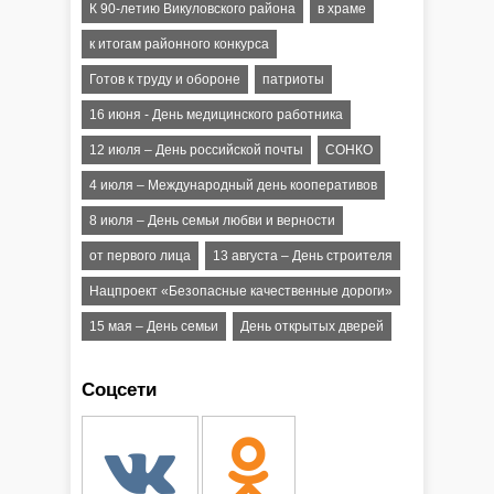
К 90-летию Викуловского района
в храме
к итогам районного конкурса
Готов к труду и обороне
патриоты
16 июня - День медицинского работника
12 июля – День российской почты
СОНКО
4 июля – Международный день кооперативов
8 июля – День семьи любви и верности
от первого лица
13 августа – День строителя
Нацпроект «Безопасные качественные дороги»
15 мая – День семьи
День открытых дверей
Соцсети