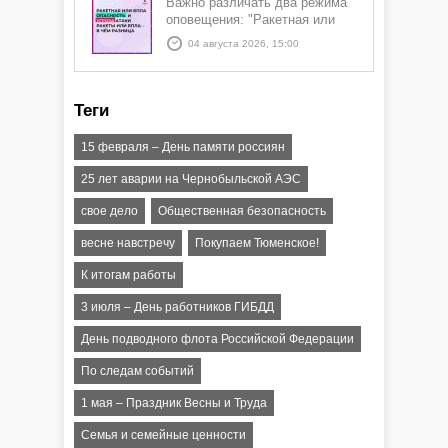
Важно различать два режима
оповещения: "Ракетная или
БПЛА опасность" и "Угроза
04 августа 2026, 15:00
атаки ракеты или БПЛА"
Теги
15 февраля – День памяти россиян
25 лет аварии на Чернобыльской АЭС
свое дело
Общественная безопасность
весне навстречу
Покупаем Тюменское!
К итогам работы
3 июля – День работников ГИБДД
День подводного флота Российской Федерации
По следам событий
1 мая – Праздник Весны и Труда
Семья и семейные ценности