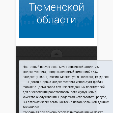
16+ © 2016–2018 - АНО "ИИЦ "Красная звезда". При
Настоящий ресурс использует сервис веб-аналитики
использовании материалов ссылка обязательна
Яндекс.Метрика, предоставляемый компанией ООО
Информационная лента выходит при финансовой
"Яндекс" (119021, Россия, Москва, ул. Л. Толстого, 16 (далее
поддержке правительства Тюменской области
— Яндекс)). Сервис Яндекс.Метрика использует файлы
Регистрационный номер СМИ ЭЛ № ФС 77-66066
"cookie" с целью сбора технических данных посетителей
от 10.06. 2016 г. выдано Федеральной службой по
для обеспечения работоспособности и улучшения
надзору в сфере связи, информационных
качества обслуживания. Продолжая использовать ресурс,
технологий и массовых коммуникаций.
Вы автоматически соглашаетесь с использованием данных
Учредитель (соучредители) Автономная
технологий.
некоммерческая организация "Информационно-
Собранная при помощи "cookie" информация не может