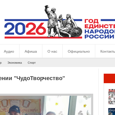
Аудио
Афиша
О нас
Официально
Контакт
р
Экономика
Спорт
ении "ЧудоТворчество"