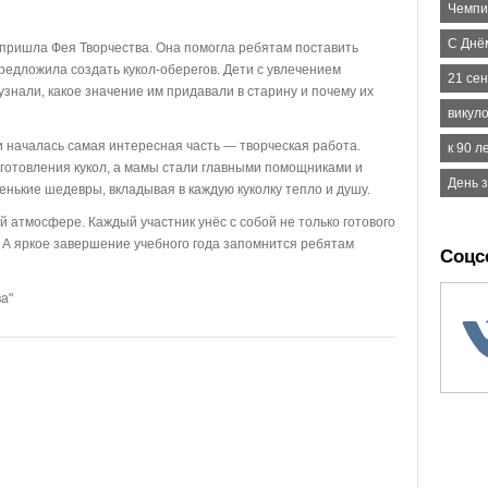
Чемпи
С Днё
 пришла Фея Творчества. Она помогла ребятам поставить
предложила создать кукол-оберегов. Дети с увлечением
21 се
знали, какое значение им придавали в старину и почему их
викул
и началась самая интересная часть — творческая работа.
к 90 л
готовления кукол, а мамы стали главными помощниками и
День 
нькие шедевры, вкладывая в каждую куколку тепло и душу.
 атмосфере. Каждый участник унёс с собой не только готового
. А яркое завершение учебного года запомнится ребятам
Соцс
а"