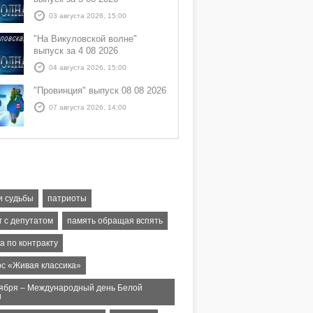
03 августа 2026, 15:00
"На Викуловской волне"
выпуск за 4 08 2026
04 августа 2026, 15:00
"Провинция" выпуск 08 08 2026
07 августа 2026, 14:00
и судьбы
патриоты
г с депутатом
память обращая вспять
а по контракту
рс «Живая классика»
тября – Международный день Белой
и