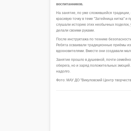
воспитанников.
На занятие, по уже сложившейся традиции,
красивую точку в теме "Затейница нитка" и 
слушали историю этих необычных поделок, у
делали своими руками.
После инструктажа по технике безопасност
Ребята осваивали традиционные приёмы из
вдохновителями. Вместе они создавали мале
Занятие прошло в душевной, почти семейной
оберега, но и заряд положительных эмоций
надолго.
Фото: МАУ ДО "Викуловский Центр творчеств