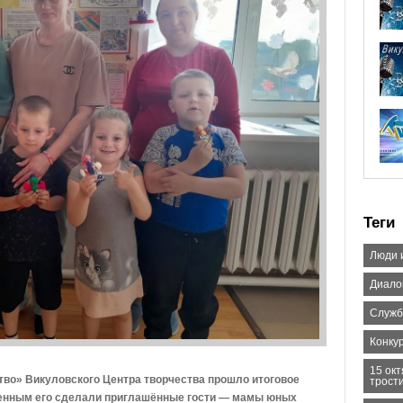
Теги
Люди 
Диало
Служб
Конку
15 ок
во» Викуловского Центра творчества прошло итоговое
трост
бенным его сделали приглашённые гости — мамы юных