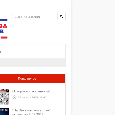
ы
Популярное
Осторожно: мошенники!
06 августа 2026, 16:00
"На Викуловской волне"
выпуск за 3 08 2026