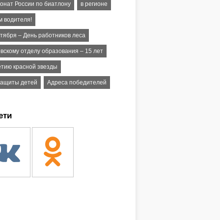
онат России по биатлону
в регионе
м водителя!
нтября – День работников леса
овскому отделу образования – 15 лет
етию красной звезды
защиты детей
Адреса победителей
ети