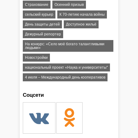
Страхование
Осенний призыв
сельский курьер
К 70-летию начала войны
День защиты детей
Доступное жильё
Дежурный репортер
На конкурс: «Село моё богато талантливыми
людьми»
Новостройки
национальный проект «Наука и университеты"
4 июля – Международный день кооперативов
Соцсети