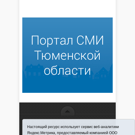
16+ © 2016–2018 - АНО "ИИЦ "Красная звезда". При
Настоящий ресурс использует сервис веб-аналитики
использовании материалов ссылка обязательна
Яндекс.Метрика, предоставляемый компанией ООО
Информационная лента выходит при финансовой