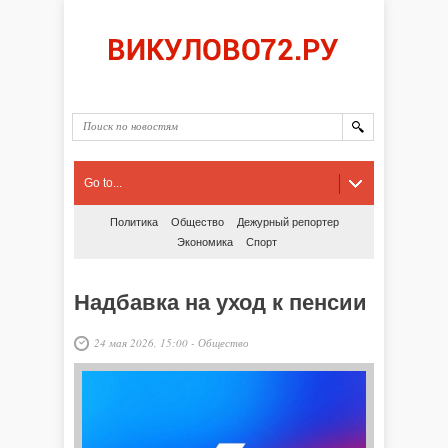
Go to...
Политика
Общество
Дежурный репортер
Экономика
Спорт
Надбавка на уход к пенсии
24 мая 2026, 15:00
-
Общество