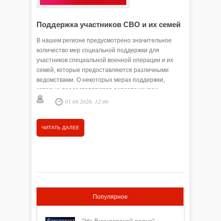
Поддержка участников СВО и их семей
С 1 ав
Тюменс
В нашем регионе предусмотрено значительное
страхо
количество мер социальной поддержки для
жителе
участников специальной военной операции и их
семей, которые предоставляются различными
Как сооб
ведомствами. О некоторых мерах поддержки,
работающ
которые предоставляются департаментом
инвалидн
социального развития Тюменской области, хотелось
01.08.2026, 12:00
работода
бы сегодня рассказать.
ЧИТАТЬ ДАЛЕЕ
ЧИТАТЬ
Популярное