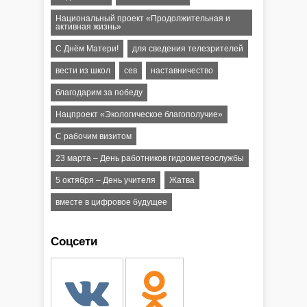
Национальный проект «Продолжительная и
активная жизнь»
С Днём Матери!
для сведения телезрителей
вести из школ
сев
наставничество
благодарим за победу
Нацпроект «Экологическое благополучие»
C рабочим визитом
23 марта – День работников гидрометеослужбы
5 октября – День учителя
Жатва
вместе в цифровое будущее
Соцсети