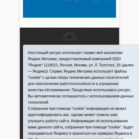
16+ © 2016–2018 - АНО "ИИЦ "Красная звезда". При
Настоящий ресурс использует сервис веб-аналитики
использовании материалов ссылка обязательна
Яндекс.Метрика, предоставляемый компанией ООО
Информационная лента выходит при финансовой
"Яндекс" (119021, Россия, Москва, ул. Л. Толстого, 16 (далее
поддержке правительства Тюменской области
— Яндекс)). Сервис Яндекс.Метрика использует файлы
Регистрационный номер СМИ ЭЛ № ФС 77-66066
"cookie" с целью сбора технических данных посетителей
от 10.06. 2016 г. выдано Федеральной службой по
для обеспечения работоспособности и улучшения
надзору в сфере связи, информационных
качества обслуживания. Продолжая использовать ресурс,
технологий и массовых коммуникаций.
Вы автоматически соглашаетесь с использованием данных
Учредитель (соучредители) Автономная
технологий.
некоммерческая организация "Информационно-
Собранная при помощи "cookie" информация не может
издательский центр "Красная звезда"" (627570,
идентифицировать вас, однако может помочь нам
Тюменская обл., Викуловский р-н, с. Викулово, ул.
улучшить работу сайта. Информация об использовании
Ленина, д. 5).
вами данного сайта, собранная при помощи "cookie", будет
Главный редактор Антюхова Светлана
передаваться Яндексу и храниться на серверах Яндекса в
Владимировна. Адрес электронной почты: