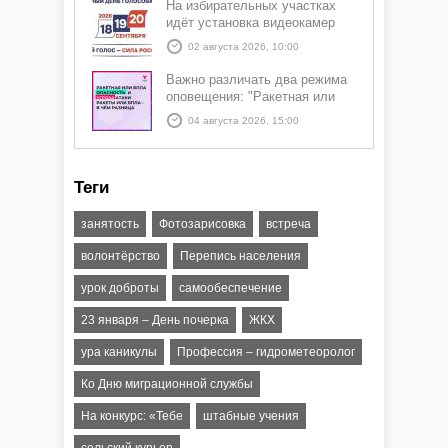
На избирательных участках
идёт установка видеокамер
02 августа 2026, 10:00
Важно различать два режима
оповещения: "Ракетная или
БПЛА опасность" и "Угроза
04 августа 2026, 15:00
атаки ракеты или БПЛА"
Теги
занятость
Фотозарисовка
встреча
волонтёрство
Перепись населения
урок доброты
самообеспечение
23 января – День почерка
ЖКХ
ура каникулы
Профессия – гидрометеоролог
Ко Дню миграционной службы
На конкурс: «Тебе
штабные учения