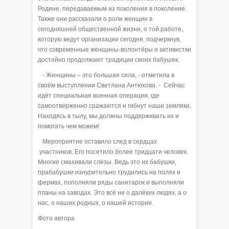
Родине, передаваемым из поколения в поколение.
Также они рассказали о роли женщин в
сегодняшней общественной жизни, о той работе,
которую ведут организации сегодня, подчеркнув,
что современные женщины-волонтёры и активистки
достойно продолжают традиции своих бабушек.
- Женщины – это большая сила, - отметила в
своём выступлении Светлана Антюхова. - Сейчас
идёт специальная военная операция, где
самоотверженно сражаются и гибнут наши земляки.
Находясь в тылу, мы должны поддерживать их и
помогать чем можем!
Мероприятие оставило след в сердцах
участников. Его посетило более тридцати человек.
Многие смахивали слёзы. Ведь это их бабушки,
прабабушки изнурительно трудились на полях и
фермах, пополняли ряды санитарок и выполняли
планы на заводах. Это всё не о далёких людях, а о
нас, о наших родных, о нашей истории.
Фото автора