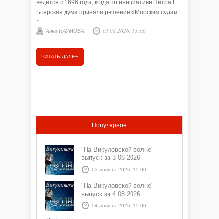
ведётся с 1696 года, когда по инициативе Петра I
деревень
Боярская дума приняла решение «Морским судам
радовали
быть».
Осиновка
Анна НАУМОВА
01.08.2026, 13:00
Олеся
Ермаках,
обычай п
гадания,
ЧИТАТЬ ДАЛЕЕ
ЧИТАТЬ
Сегодня 
пределами
разных м
Популярное
"На Викуловской волне"
выпуск за 3 08 2026
03 августа 2026, 15:00
"На Викуловской волне"
выпуск за 4 08 2026
04 августа 2026, 15:00