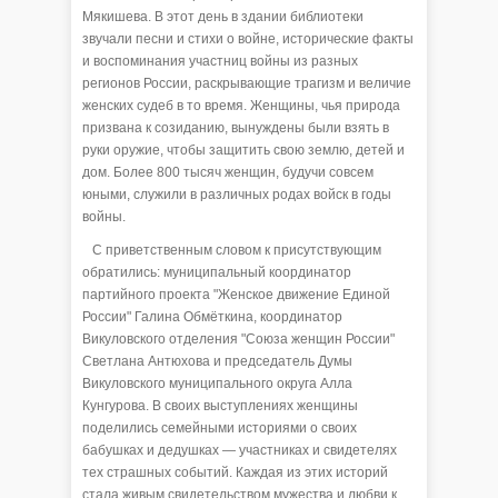
Мякишева. В этот день в здании библиотеки
звучали песни и стихи о войне, исторические факты
и воспоминания участниц войны из разных
регионов России, раскрывающие трагизм и величие
женских судеб в то время. Женщины, чья природа
призвана к созиданию, вынуждены были взять в
руки оружие, чтобы защитить свою землю, детей и
дом. Более 800 тысяч женщин, будучи совсем
юными, служили в различных родах войск в годы
войны.
С приветственным словом к присутствующим
обратились: муниципальный координатор
партийного проекта "Женское движение Единой
России" Галина Обмёткина, координатор
Викуловского отделения "Союза женщин России"
Светлана Антюхова и председатель Думы
Викуловского муниципального округа Алла
Кунгурова. В своих выступлениях женщины
поделились семейными историями о своих
бабушках и дедушках — участниках и свидетелях
тех страшных событий. Каждая из этих историй
стала живым свидетельством мужества и любви к