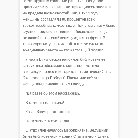
время крупных сражений раненые поступали
практически без остановки, приходилось работать
на пределе возможностей. Так, в 1944 году
женщины составляли 80 процентов всех
трудоспособных колхозников. При этом в тылу было
скудное продовольственное обеспечение, ведь
основной поток снабжения уходил на фронт. В
таких суровых условиях найти в себе силы на
ежедневную работу — это настоящий подвиг.
7 мая в Викуловской районной библиотеке её
сотрудники оформили книжно-предметную
выставку и провели историко-патриотический час
"Женское лицо Победы". Посвятили всё это
женщинам, приближавшим Победу.
"Да разве об этом расскажешь,
В какие ты годы жила!
Какая безмерная тяжесть
На женские плечи легла!"
С этих слов началось мероприятие. Ведущими
были библиотекари Марина Стальченко и Елена