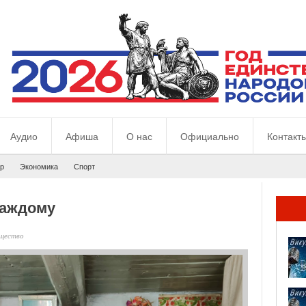
Аудио
Афиша
О нас
Официально
Контакт
р
Экономика
Спорт
каждому
щество