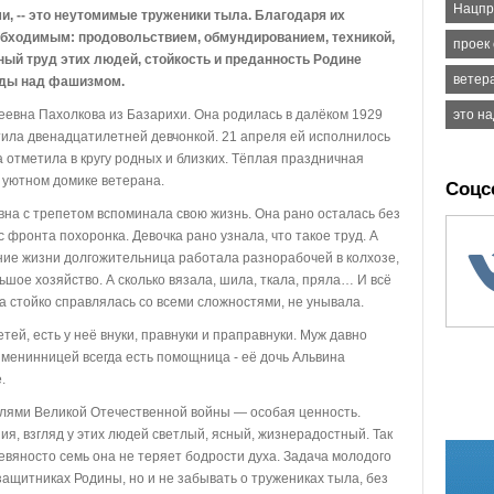
Нацпр
, -- это неутомимые труженики тыла. Благодаря их
обходимым: продовольствием, обмундированием, техникой,
проек
ый труд этих людей, стойкость и преданность Родине
ветер
еды над фашизмом.
это на
еевна Пахолкова из Базарихи. Она родилась в далёком 1929
тила двенадцатилетней девчонкой. 21 апреля ей исполнилось
 отметила в кругу родных и близких. Тёплая праздничная
 уютном домике ветерана.
Соцс
а с трепетом вспоминала свою жизнь. Она рано осталась без
 фронта похоронка. Девочка рано узнала, что такое труд. А
ение жизни долгожительница работала разнорабочей в колхозе,
ьшое хозяйство. А сколько вязала, шила, ткала, пряла… И всё
 стойко справлялась со всеми сложностями, не унывала.
й, есть у неё внуки, правнуки и праправнуки. Муж давно
 именинницей всегда есть помощница - её дочь Альвина
.
лями Великой Отечественной войны — особая ценность.
я, взгляд у этих людей светлый, ясный, жизнерадостный. Так
евяносто семь она не теряет бодрости духа. Задача молодого
 защитниках Родины, но и не забывать о тружениках тыла, без