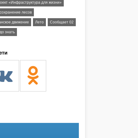
оект «Инфраструктура для жизни»
 сохранение лесов
анское движение
Лето
Сообщает 02
до знать
ети