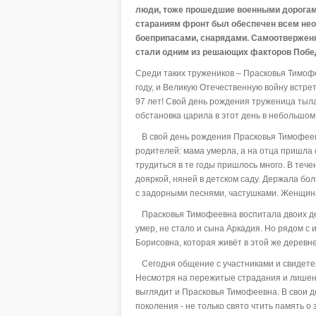
люди, тоже прошедшие военными дорогами
стараниям фронт был обеспечен всем не
боеприпасами, снарядами. Самоотверженн
стали одним из решающих факторов Поб
Среди таких тружеников – Прасковья Тимоф
году, и Великую Отечественную войну встре
97 лет! Свой день рождения труженица тыла
обстановка царила в этот день в небольшом
В свой день рождения Прасковья Тимофеевн
родителей: мама умерла, а на отца пришла с
трудиться в те годы пришлось много. В теч
дояркой, няней в детском саду. Держала бол
с задорными песнями, частушками. Женщина
Прасковья Тимофеевна воспитала двоих дете
умер, не стало и сына Аркадия. Но рядом с
Борисовна, которая живёт в этой же деревне
Сегодня общение с участниками и свидете
Несмотря на пережитые страдания и лишени
выглядит и Прасковья Тимофеевна. В свои д
поколения - не только свято чтить память о