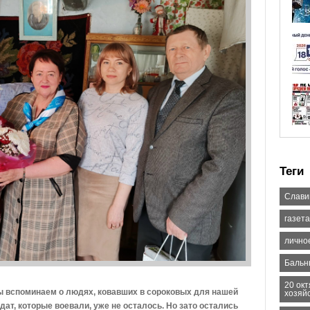
Теги
Слави
газета
лично
Бальн
20 ок
ы вспоминаем о людях, ковавших в сороковых для нашей
хозяй
ат, которые воевали, уже не осталось. Но зато остались