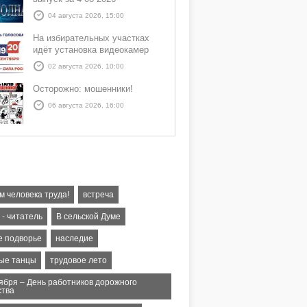
04 августа 2026, 15:00
На избирательных участках
идёт установка видеокамер
02 августа 2026, 10:00
Осторожно: мошенники!
06 августа 2026, 16:00
м человека труда!
встреча
 - читатель
В сельской Думе
е подворье
наследие
ые танцы
трудовое лето
тября – День работников дорожного
ства