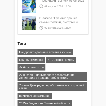
"Провинция" выпуск 08 08 2026
07 августа 2026, 14:00
В лагере "Русичи" прошёл
самый громкий, быстрый и
азартный час дня — Спортчас
07 августа 2026, 15:00
Теги
Нацпроект «Долгая и активная жизнь»
юбилеи-юбиляры
К 70-летию Победы
Любителям охоты
27 января – День полного освобождения
Ленинграда от фашистской блокады
7 мая – День радио и работников всех отраслей
связи
прививочная компания
2025 – Год героев Тюменской области