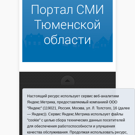
16+ © 2016–2018 - АНО "ИИЦ "Красная звезда". При
Настоящий ресурс использует сервис веб-аналитики
использовании материалов ссылка обязательна
Яндекс.Метрика, предоставляемый компанией ООО
Информационная лента выходит при финансовой
"Яндекс" (119021, Россия, Москва, ул. Л. Толстого, 16 (далее
поддержке правительства Тюменской области
— Яндекс)). Сервис Яндекс.Метрика использует файлы
Регистрационный номер СМИ ЭЛ № ФС 77-66066
"cookie" с целью сбора технических данных посетителей
от 10.06. 2016 г. выдано Федеральной службой по
для обеспечения работоспособности и улучшения
надзору в сфере связи, информационных
качества обслуживания. Продолжая использовать ресурс,
технологий и массовых коммуникаций.