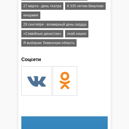
27 марта - день театра
К 335-летию Викулово
юнармия
29 сентября - всемирный день сердца
«Семейные династии»
знай наших
Я выбираю Тюменскую область
Соцсети