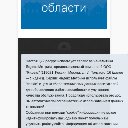
16+ © 2016–2018 - АНО "ИИЦ "Красная звезда". При
Настоящий ресурс использует сервис веб-аналитики
использовании материалов ссылка обязательна
Яндекс.Метрика, предоставляемый компанией ООО
Информационная лента выходит при финансовой
"Яндекс" (119021, Россия, Москва, ул. Л. Толстого, 16 (далее
поддержке правительства Тюменской области
— Яндекс)). Сервис Яндекс.Метрика использует файлы
Регистрационный номер СМИ ЭЛ № ФС 77-66066
"cookie" с целью сбора технических данных посетителей
от 10.06. 2016 г. выдано Федеральной службой по
для обеспечения работоспособности и улучшения
надзору в сфере связи, информационных
качества обслуживания. Продолжая использовать ресурс,
технологий и массовых коммуникаций.
Вы автоматически соглашаетесь с использованием данных
Учредитель (соучредители) Автономная
технологий.
некоммерческая организация "Информационно-
Собранная при помощи "cookie" информация не может
издательский центр "Красная звезда"" (627570,
идентифицировать вас, однако может помочь нам
Тюменская обл., Викуловский р-н, с. Викулово, ул.
улучшить работу сайта. Информация об использовании
Ленина, д. 5).