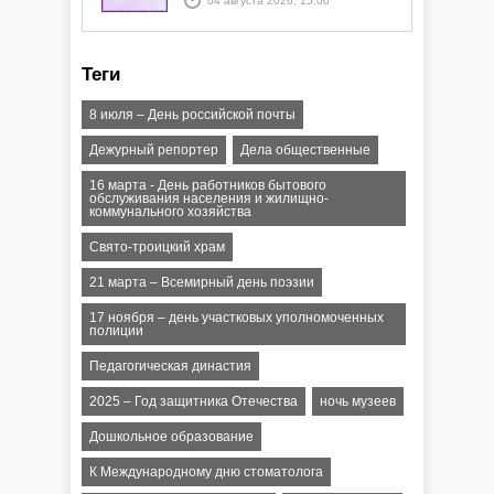
04 августа 2026, 15:00
атаки ракеты или БПЛА"
Теги
8 июля – День российской почты
Дежурный репортер
Дела общественные
16 марта - День работников бытового
обслуживания населения и жилищно-
коммунального хозяйства
Свято-троицкий храм
21 марта – Всемирный день поэзии
17 ноября – день участковых уполномоченных
полиции
Педагогическая династия
2025 – Год защитника Отечества
ночь музеев
Дошкольное образование
К Международному дню стоматолога