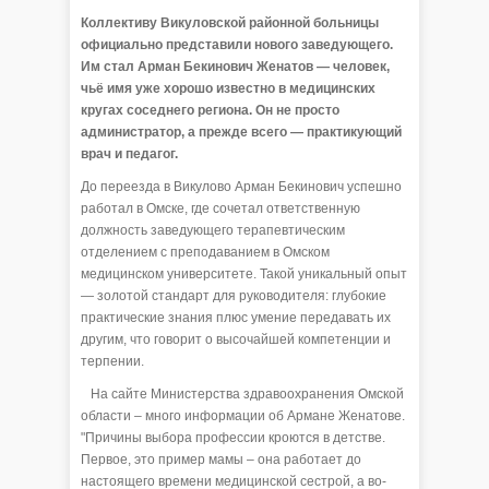
Коллективу Викуловской районной больницы
официально представили нового заведующего.
Им стал Арман Бекинович Женатов — человек,
чьё имя уже хорошо известно в медицинских
кругах соседнего региона. Он не просто
администратор, а прежде всего — практикующий
врач и педагог.
До переезда в Викулово Арман Бекинович успешно
работал в Омске, где сочетал ответственную
должность заведующего терапевтическим
отделением с преподаванием в Омском
медицинском университете. Такой уникальный опыт
— золотой стандарт для руководителя: глубокие
практические знания плюс умение передавать их
другим, что говорит о высочайшей компетенции и
терпении.
На сайте Министерства здравоохранения Омской
области – много информации об Армане Женатове.
"Причины выбора профессии кроются в детстве.
Первое, это пример мамы – она работает до
настоящего времени медицинской сестрой, а во-