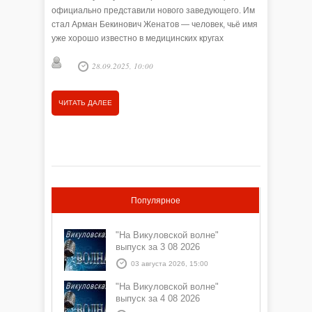
красоте с
официально представили нового заведующего. Им
объединя
стал Арман Бекинович Женатов — человек, чьё имя
Изливать
уже хорошо известно в медицинских кругах
запечатл
соседнего региона. Он не просто администратор, а
Анна 
мечтать 
28.09.2025, 10:00
прежде всего — практикующий врач и педагог.
одноврем
при этом
ЧИТАТЬ
ЧИТАТЬ ДАЛЕЕ
поэзию в
человеко
Популярное
"На Викуловской волне"
выпуск за 3 08 2026
03 августа 2026, 15:00
"На Викуловской волне"
выпуск за 4 08 2026