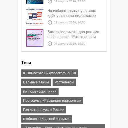
04 августа 2026, 15:00
На избирательных участках
идёт установка видеокамер
02 августа 2026, 10:00
Важно различать два режима
оповещения: "Ракетная или
БПЛА опасность" и "Угроза
04 августа 2026, 15:00
атаки ракеты или БПЛА"
Теги
К 100-летию Викуловского РОВД
Бальные танцы
Ростелеком
иа тюменская линия
Программа «Расширяя горизонты»
Год литературы в России
к юбилею «Красной звезды»