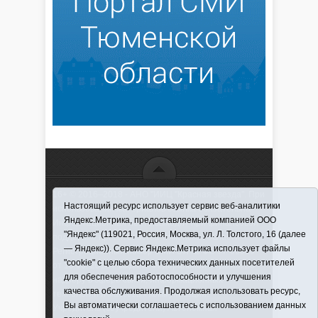
16+ © 2016–2018 - АНО "ИИЦ "Красная звезда". При
Настоящий ресурс использует сервис веб-аналитики
использовании материалов ссылка обязательна
Яндекс.Метрика, предоставляемый компанией ООО
Информационная лента выходит при финансовой
"Яндекс" (119021, Россия, Москва, ул. Л. Толстого, 16 (далее
поддержке правительства Тюменской области
— Яндекс)). Сервис Яндекс.Метрика использует файлы
Регистрационный номер СМИ ЭЛ № ФС 77-66066
"cookie" с целью сбора технических данных посетителей
от 10.06. 2016 г. выдано Федеральной службой по
для обеспечения работоспособности и улучшения
надзору в сфере связи, информационных
качества обслуживания. Продолжая использовать ресурс,
технологий и массовых коммуникаций.
Вы автоматически соглашаетесь с использованием данных
Учредитель (соучредители) Автономная