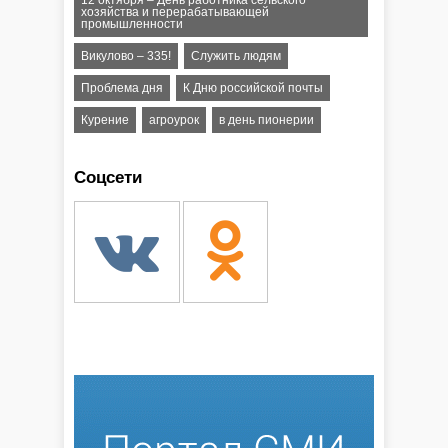
12 октября – День работника сельского
хозяйства и перерабатывающей
промышленности
Викулово – 335!
Служить людям
Проблема дня
К Дню российской почты
Курение
агроурок
в день пионерии
Соцсети