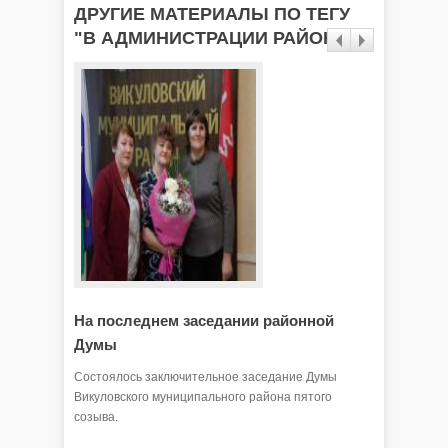
ДРУГИЕ МАТЕРИАЛЫ ПО ТЕГУ
"В АДМИНИСТРАЦИИ РАЙОНА"
На последнем заседании районной
На зас
Думы
10 июня 
пятого с
Состоялось заключительное заседание Думы
собрании
Викуловского муниципального района пятого
под руко
созыва.
Кроме де