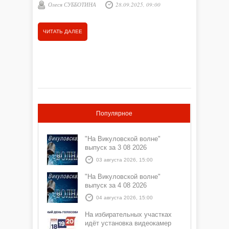
присутст
Олеся СУББОТИНА
28.09.2025, 09:00
Анна 
начальни
средства
ЧИТАТЬ ДАЛЕЕ
ЧИТАТЬ
Популярное
"На Викуловской волне"
выпуск за 3 08 2026
03 августа 2026, 15:00
"На Викуловской волне"
выпуск за 4 08 2026
04 августа 2026, 15:00
На избирательных участках
идёт установка видеокамер