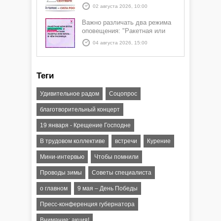
02 августа 2026, 10:00
Важно различать два режима
оповещения: "Ракетная или
БПЛА опасность" и "Угроза
04 августа 2026, 15:00
атаки ракеты или БПЛА"
Теги
Удивительное радом
Соцопрос
благотворительный концерт
19 января - Крещение Господне
В трудовом коллективе
встречи
Курение
Мини-интервью
Чтобы помнили
Проводы зимы
Советы специалиста
о главном
9 мая – День Победы
Пресс-конференция губернатора
Внимание: акция!