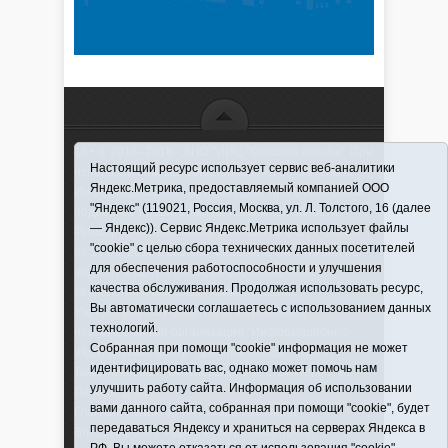
16+ © 2016–2018 - АНО "ИИЦ "Красная звезда". При
Настоящий ресурс использует сервис веб-аналитики
использовании материалов ссылка обязательна
Яндекс.Метрика, предоставляемый компанией ООО
Информационная лента выходит при финансовой
"Яндекс" (119021, Россия, Москва, ул. Л. Толстого, 16 (далее
поддержке правительства Тюменской области
— Яндекс)). Сервис Яндекс.Метрика использует файлы
Регистрационный номер СМИ ЭЛ № ФС 77-66066
"cookie" с целью сбора технических данных посетителей
от 10.06. 2016 г. выдано Федеральной службой по
для обеспечения работоспособности и улучшения
надзору в сфере связи, информационных
качества обслуживания. Продолжая использовать ресурс,
технологий и массовых коммуникаций.
Вы автоматически соглашаетесь с использованием данных
Учредитель (соучредители) Автономная
технологий.
некоммерческая организация "Информационно-
Собранная при помощи "cookie" информация не может
издательский центр "Красная звезда"" (627570,
идентифицировать вас, однако может помочь нам
Тюменская обл., Викуловский р-н, с. Викулово, ул.
улучшить работу сайта. Информация об использовании
Ленина, д. 5).
вами данного сайта, собранная при помощи "cookie", будет
Главный редактор Антюхова Светлана
передаваться Яндексу и храниться на серверах Яндекса в
Владимировна. Адрес электронной почты: