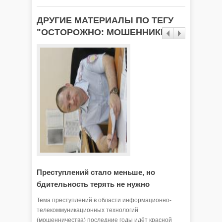
ДРУГИЕ МАТЕРИАЛЫ ПО ТЕГУ
"ОСТОРОЖНО: МОШЕННИКИ!"
Преступлений стало меньше, но
Злоум
бдительность терять не нужно
обмана
Тема преступлений в области информационно-
Мошенник
телекоммуникационных технологий
стиль об
(мошенничества) последние годы идёт красной
- расска