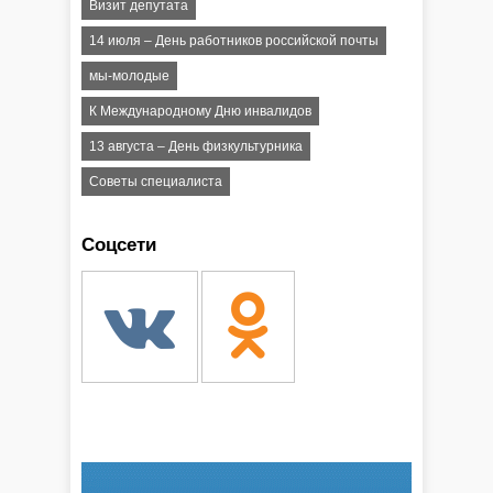
Визит депутата
14 июля – День работников российской почты
мы-молодые
К Международному Дню инвалидов
13 августа – День физкультурника
Советы специалиста
Соцсети