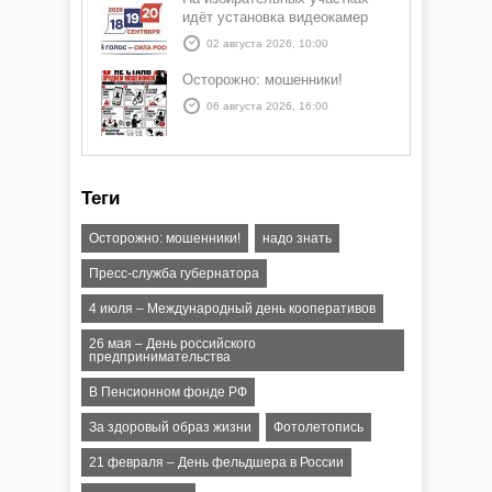
идёт установка видеокамер
02 августа 2026, 10:00
Осторожно: мошенники!
06 августа 2026, 16:00
Теги
Осторожно: мошенники!
надо знать
Пресс-служба губернатора
4 июля – Международный день кооперативов
26 мая – День российского
предпринимательства
В Пенсионном фонде РФ
За здоровый образ жизни
Фотолетопись
21 февраля – День фельдшера в России