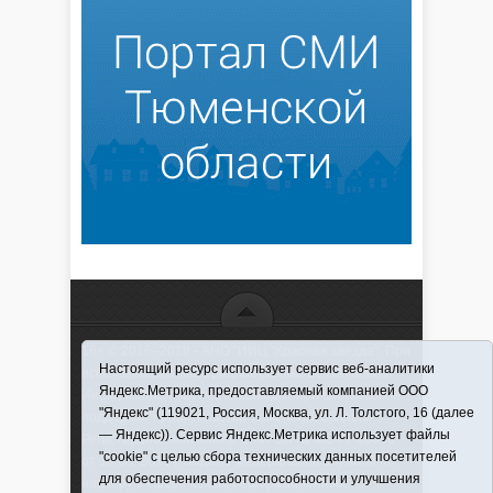
16+ © 2016–2018 - АНО "ИИЦ "Красная звезда". При
Настоящий ресурс использует сервис веб-аналитики
использовании материалов ссылка обязательна
Яндекс.Метрика, предоставляемый компанией ООО
Информационная лента выходит при финансовой
"Яндекс" (119021, Россия, Москва, ул. Л. Толстого, 16 (далее
поддержке правительства Тюменской области
— Яндекс)). Сервис Яндекс.Метрика использует файлы
Регистрационный номер СМИ ЭЛ № ФС 77-66066
"cookie" с целью сбора технических данных посетителей
от 10.06. 2016 г. выдано Федеральной службой по
для обеспечения работоспособности и улучшения
надзору в сфере связи, информационных