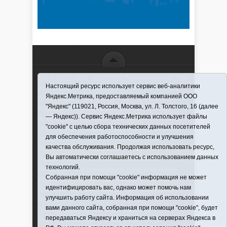
16+ © 2016–2018 - АНО "ИИЦ "Красная звезда". При
Настоящий ресурс использует сервис веб-аналитики
использовании материалов ссылка обязательна
Яндекс.Метрика, предоставляемый компанией ООО
Информационная лента выходит при финансовой
"Яндекс" (119021, Россия, Москва, ул. Л. Толстого, 16 (далее
поддержке правительства Тюменской области
— Яндекс)). Сервис Яндекс.Метрика использует файлы
Регистрационный номер СМИ ЭЛ № ФС 77-66066
"cookie" с целью сбора технических данных посетителей
от 10.06. 2016 г. выдано Федеральной службой по
для обеспечения работоспособности и улучшения
надзору в сфере связи, информационных
качества обслуживания. Продолжая использовать ресурс,
технологий и массовых коммуникаций.
Вы автоматически соглашаетесь с использованием данных
Учредитель (соучредители) Автономная
технологий.
некоммерческая организация "Информационно-
Собранная при помощи "cookie" информация не может
издательский центр "Красная звезда"" (627570,
идентифицировать вас, однако может помочь нам
Тюменская обл., Викуловский р-н, с. Викулово, ул.
улучшить работу сайта. Информация об использовании
Ленина, д. 5).
вами данного сайта, собранная при помощи "cookie", будет
Главный редактор Антюхова Светлана
передаваться Яндексу и храниться на серверах Яндекса в
Владимировна. Адрес электронной почты: