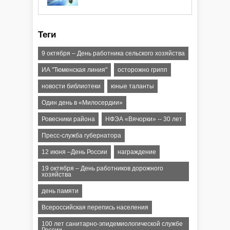
Теги
9 октября – День работника сельского хозяйства
ИА "Тюменская линия"
осторожно грипп
новости библиотеки
юные таланты
Один день в «Милосердии»
Ровесники района
НФЭА «Вячорки» -- 30 лет
Пресс-служба губернатора
12 июня –День России
награждение
19 октября – День работников дорожного
хозяйства
день памяти
Всероссийская перепись населения
100 лет санитарно-эпидемиологической службе