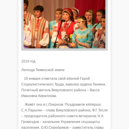
2010 год
Легенда Тюменской земли
19 января отметила свой юбилей Герой
Социалистического Труда, кавалер ордена Ленина,
Почётный житель Викуловского района – Васса
Ивановна Кириллова.
Живёт она в с.Озерном. Поздравили юбляршу:
С.А.Парыгин – глава Викуловского района, Ф.Г.Тесля
– председатель районного совета ветеранов, Н.А.
Громоздов – начальник Управления соцзащиты
населения, О.Ю.Серебряков – заместитель главы