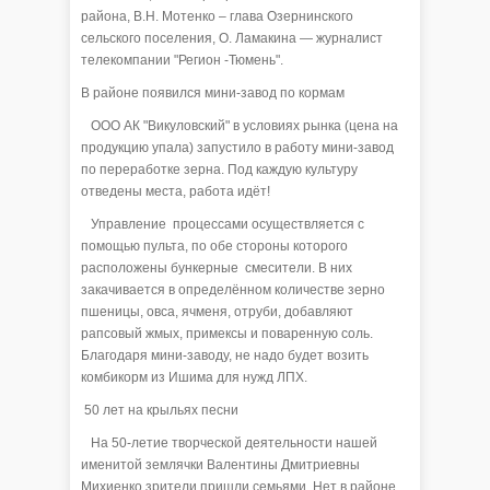
района, В.Н. Мотенко – глава Озернинского
сельского поселения, О. Ламакина — журналист
телекомпании "Регион -Тюмень".
В районе появился мини-завод по кормам
ООО АК "Викуловский" в условиях рынка (цена на
продукцию упала) запустило в работу мини-завод
по переработке зерна. Под каждую культуру
отведены места, работа идёт!
Управление процессами осуществляется с
помощью пульта, по обе стороны которого
расположены бункерные смесители. В них
закачивается в определённом количестве зерно
пшеницы, овса, ячменя, отруби, добавляют
рапсовый жмых, примексы и поваренную соль.
Благодаря мини-заводу, не надо будет возить
комбикорм из Ишима для нужд ЛПХ.
50 лет на крыльях песни
На 50-летие творческой деятельности нашей
именитой землячки Валентины Дмитриевны
Михиенко зрители пришли семьями. Нет в районе