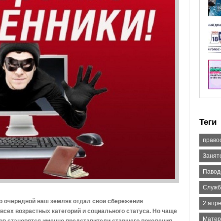
Теги
право
Занят
Паводо
Служб
что очередной наш земляк отдал свои сбережения
2 апр
сех возрастных категорий и социального статуса. Но чаще
Матер
ов становятся именно представители старшего поколения.