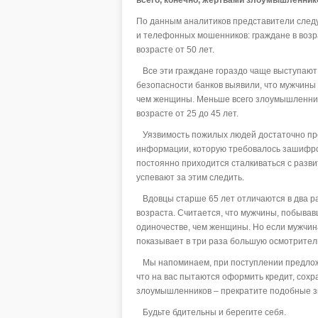
По данным аналитиков представители следу
и телефонных мошенников: граждане в возр
возрасте от 50 лет.
Все эти граждане гораздо чаще выступают 
безопасности банков выявили, что мужчины 
чем женщины. Меньше всего злоумышленник
возрасте от 25 до 45 лет.
Уязвимость пожилых людей достаточно прос
информации, которую требовалось зашифров
постоянно приходится сталкиваться с разви
успевают за этим следить.
Вдовцы старше 65 лет отличаются в два ра
возраста. Считается, что мужчины, побыва
одиночестве, чем женщины. Но если мужчина 
показывает в три раза большую осмотрител
Мы напоминаем, при поступлении предложен
что на вас пытаются оформить кредит, сохр
злоумышленников – прекратите подобные зв
Будьте бдительны и берегите себя.