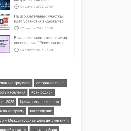
04 августа 2026, 15:00
На избирательных участках
идёт установка видеокамер
02 августа 2026, 10:00
Важно различать два режима
оповещения: "Ракетная или
БПЛА опасность" и "Угроза
04 августа 2026, 15:00
атаки ракеты или БПЛА"
славные традиции
осторожно грипп
ость населения
Край родной
к - 2025
Криминальная хроника
а по контракту
награждение
еля – Международный день детской книги
инский капитал
рассказы-были