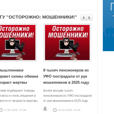
ЕГУ "ОСТОРОЖНО: МОШЕННИКИ!"
мышленники
8 тысяч пенсионеров из
Тюменск
ирают схемы обмана
УФО пострадали от рук
предупр
озраст жертвы
мошенников в 2025 году
схеме м
ики подбирают поводы
Более восьми тысяч
Опасная с
такта и стиль общения в
пенсионеров из УФО пострадали
подростков
мости от возраста жертвы,
от рук мошенников в 2025 году.
Тюменской 
казал доцент Финансового
Злоумышленники обманным
начинается
13.06.2026, 12:00
18.04.2026, 14:00
1
ситета при правительстве
путём украли у жителей УФО
мессенджер