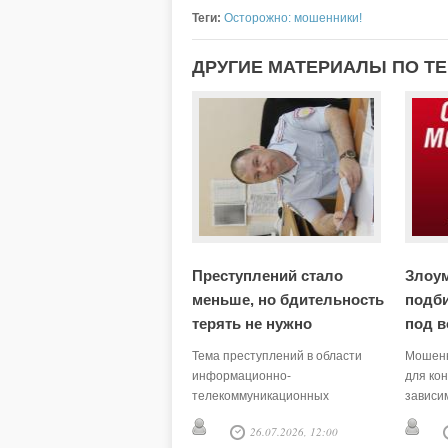
Теги:
Осторожно: мошенники!
ДРУГИЕ МАТЕРИАЛЫ ПО Т
Преступлений стало
Злоу
меньше, но бдительность
подб
терять не нужно
под в
Тема преступлений в области
Мошенн
информационно-
для кон
телекоммуникационных
зависи
технологий (мошенничества)
-- расс
26.07.2026, 12:00
последние годы идёт красной
универ