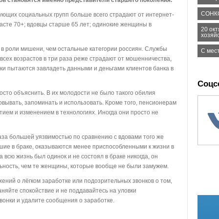
СОНК
ющих социальных групп больше всего страдают от интернет-
асте 70+; вдовцы старше 65 лет; одинокие женщины в
20 ок
хозяй
в роли мишени, чем остальные категории россиян. Службы
С мес
всех возрастов в три раза реже страдают от мошенничества,
и пытаются завладеть данными и деньгами клиентов банка в
Соцс
то объяснить. В их молодости не было такого обилия
ывать, запоминать и использовать. Кроме того, пенсионерам
тием и изменением в технологиях. Иногда они просто не
за большей уязвимостью по сравнению с вдовами того же
вшие в браке, оказываются менее приспособленными к жизни в
всю жизнь был одинок и не состоял в браке никогда, он
ьность, чем те женщины, которые вообще не были замужем.
ий о лёгком заработке или подозрительных звонков о том,
аняйте спокойствие и не поддавайтесь на уловки
онки и удалите сообщения о заработке.