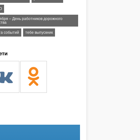
О
тября – День работников дорожного
ства
та событий
тебе выпускник
ети