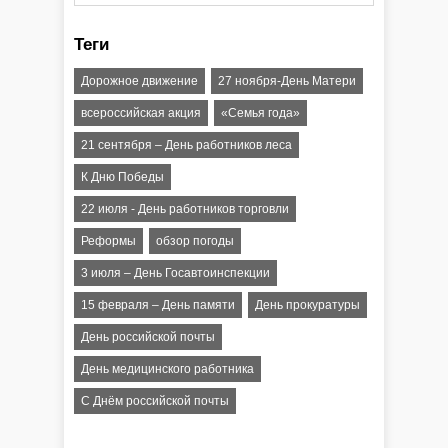
Теги
Дорожное движение
27 ноября-День Матери
всероссийская акция
«Семья года»
21 сентября – День работников леса
К Дню Победы
22 июля - День работников торговли
Реформы
обзор погоды
3 июля – День Госавтоинспекции
15 февраля – День памяти
День прокуратуры
День российской почты
День медицинского работника
С Днём российской почты