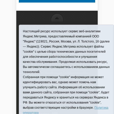
16+ © 2016–2018 - АНО "ИИЦ "Красная звезда". При
Настоящий ресурс использует сервис веб-аналитики
использовании материалов ссылка обязательна
Яндекс.Метрика, предоставляемый компанией ООО
Информационная лента выходит при финансовой
"Яндекс" (119021, Россия, Москва, ул. Л. Толстого, 16 (далее
поддержке правительства Тюменской области
— Яндекс)). Сервис Яндекс.Метрика использует файлы
Регистрационный номер СМИ ЭЛ № ФС 77-66066
"cookie" с целью сбора технических данных посетителей
от 10.06. 2016 г. выдано Федеральной службой по
для обеспечения работоспособности и улучшения
надзору в сфере связи, информационных
качества обслуживания. Продолжая использовать ресурс,
технологий и массовых коммуникаций.
Вы автоматически соглашаетесь с использованием данных
Учредитель (соучредители) Автономная
технологий.
некоммерческая организация "Информационно-
Собранная при помощи "cookie" информация не может
издательский центр "Красная звезда"" (627570,
идентифицировать вас, однако может помочь нам
Тюменская обл., Викуловский р-н, с. Викулово, ул.
улучшить работу сайта. Информация об использовании
Ленина, д. 5).
вами данного сайта, собранная при помощи "cookie", будет
Главный редактор Антюхова Светлана
передаваться Яндексу и храниться на серверах Яндекса в
Владимировна. Адрес электронной почты:
РФ. Вы можете отказаться от использования "cookie",
krasnay_zvezda@obl72.ru
Телефон: 2-42-32; 2-41-
выбрав соответствующие настройки в браузере.
Политика
36.
оператора
Политика оператора
|
RSS