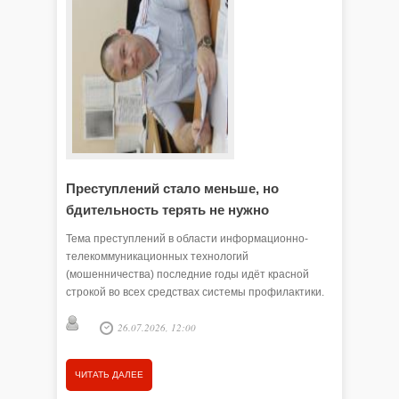
Преступлений стало меньше, но
Злоум
бдительность терять не нужно
обмана
Тема преступлений в области информационно-
Мошенник
телекоммуникационных технологий
стиль об
(мошенничества) последние годы идёт красной
- расска
строкой во всех средствах системы профилактики.
правител
Не перестаём порой удивляться, как люди
26.07.2026, 12:00
становятся обманутыми и легко расстаются со
своими сбережениями. Чаще всего ими движет
доверчивость. Сегодня наша беседа с начальником
ЧИТАТЬ ДАЛЕЕ
ЧИТАТЬ
ОП № 2 (дислокация с. Викулово) МО МВД России