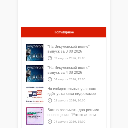
«Ишимский» Алексеем СЕРДЮКОВЫМ. Какая
обстановка с мошенничеством сложилась за
первую половину 2026 года на территории
Викуловского округа?
Популярное
"На Викуловской волне"
выпуск за 3 08 2026
03 августа 2026, 15:00
"На Викуловской волне"
выпуск за 4 08 2026
04 августа 2026, 15:00
На избирательных участках
идёт установка видеокамер
02 августа 2026, 10:00
Важно различать два режима
оповещения: "Ракетная или
БПЛА опасность" и "Угроза
04 августа 2026, 15:00
атаки ракеты или БПЛА"