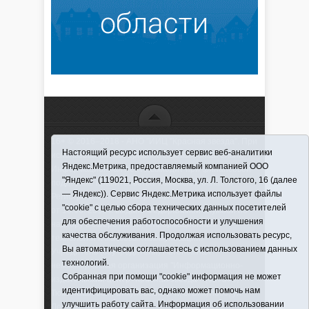
16+ © 2016–2018 - АНО "ИИЦ "Красная звезда". При
Настоящий ресурс использует сервис веб-аналитики
использовании материалов ссылка обязательна
Яндекс.Метрика, предоставляемый компанией ООО
Информационная лента выходит при финансовой
"Яндекс" (119021, Россия, Москва, ул. Л. Толстого, 16 (далее
поддержке правительства Тюменской области
— Яндекс)). Сервис Яндекс.Метрика использует файлы
Регистрационный номер СМИ ЭЛ № ФС 77-66066
"cookie" с целью сбора технических данных посетителей
от 10.06. 2016 г. выдано Федеральной службой по
для обеспечения работоспособности и улучшения
надзору в сфере связи, информационных
качества обслуживания. Продолжая использовать ресурс,
технологий и массовых коммуникаций.
Вы автоматически соглашаетесь с использованием данных
Учредитель (соучредители) Автономная
технологий.
некоммерческая организация "Информационно-
Собранная при помощи "cookie" информация не может
издательский центр "Красная звезда"" (627570,
идентифицировать вас, однако может помочь нам
Тюменская обл., Викуловский р-н, с. Викулово, ул.
улучшить работу сайта. Информация об использовании
Ленина, д. 5).