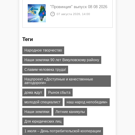
"Провинция" выпуск 08 08 2026
07 августа 2026, 14:00
Теги
Народное творчество
Наши земляки 90 лет Викуловскому району
Славим человека труда!
Нацпроект «Доступные и качественные
автодороги»
дома ждут
Рынок сбыта
молодой специалист
наш народ непобедим»
Наши земляки
Летние каникулы
Для юридических лиц
1 июля – День потребительской кооперации