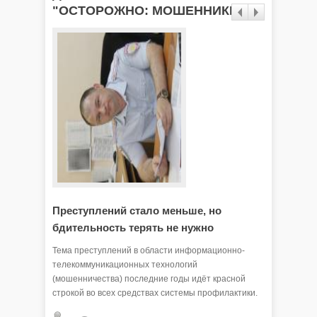
"ОСТОРОЖНО: МОШЕННИКИ!"
Преступлений стало меньше, но
Злоум
бдительность терять не нужно
обмана
Тема преступлений в области информационно-
Мошенник
телекоммуникационных технологий
стиль об
(мошенничества) последние годы идёт красной
- расска
строкой во всех средствах системы профилактики.
правител
Не перестаём порой удивляться, как люди