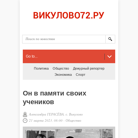
Go to...
Политика
Общество
Дежурный репортер
Экономика
Спорт
Он в памяти своих
учеников
Александра ГЕРАСЁВА, с. Викулово
21 марта 2023, 08:00
-
Общество