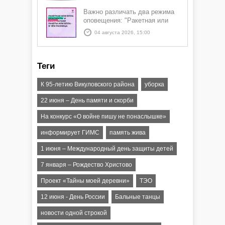
Важно различать два режима
оповещения: "Ракетная или
БПЛА опасность" и "Угроза
04 августа 2026, 15:00
атаки ракеты или БПЛА"
Теги
К 95-летию Викуловского района
уборка
22 июня – День памяти и скорби
На конкурс «О войне пишу не понаслышке»
информирует ГИМС
память жива
1 июня – Международный день защиты детей
7 января – Рождество Христово
Проект «Тайны моей деревни»
ТЭО
12 июня - День России
Бальные танцы
новости одной строкой