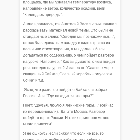
площадка, где мы узнавали температуру воздуха,
направление ветра, количество осадков, вели
"Календарь природы".
А мне нравилось, как Анатолий Васильевич начинал
рассказывать материал новой темы. Это были не
стандартные слова: "Сегодня мы познакомимся…",
он как бы задавал нам загадку в виде отрывка из
песни или стихотворения, а мы должны были
догадаться по содержанию, о чём пойдёт разговор
на уроке. Например, " Как вы думаете, о чём пойдёт
речь сегодня на уроке? И запевал: "Славное море –
священный Байкал, Славный корабль – омулевая
бочка" и т.д.
Ясно, что разговор пойдёт о Байкале и озёрах
России. Или: "Где находятся эти горы?"
Поёт: "Друзья, люблю я Ленинские горы…" (сейчас
их переименовали). Да, это Москва. Разговор
пойдёт о горах России. И таких примеров можно
много привести".
Я не ошибусь, если скажу, что если не все, то
многие из нас любили кабинет географии за