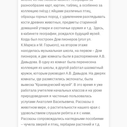
разнообразие карт, картин, таблиц, а особенно за
коллекцию гнёзд с яйцами различных птиц,
образцы горных пород, с удивлением разглядывать
кости древних животных, предметы старинной
домашней утвари и охотничьи оружия и т.д. Здесь,
в кабинете географии, рождался будущий музей.
Когда был построен Дом пионеров (угол ул.
К.Маркса и М. Горького), на втором этаже
находилась музыкальная школа, на первом – Дом
пионеров, и две комнаты были в распоряжении А.В.
Давыдова. В одну из комнат была перенесена
коллекция из школы, в другой работал шахматный
кружок, которым руководил А.В. Давыдов. На дверях
комнаты, где разместились экспонаты, была
вывеска "Краеведческий музей". В это время я уже
работала учителем начальных классов и на уроке
природоведения я частенько пользовалась
услугами Анатолия Васильевича. Рассказы о
животном мире, о растительности нашего края с
удовольствием слушали ребята и я с ними.
Рассказы сопровождались наглядными пособиями
– чучела зверей и птиц, гербарии растений и т.д.