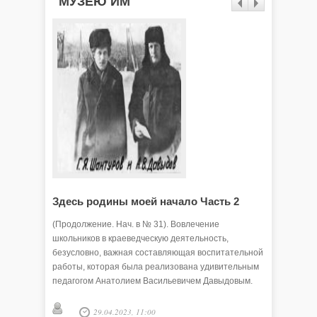
"МУЗЕЮ ИМ"
Здесь родины моей начало Часть 2
Здесь 
(Продолжение. Нач. в № 31). Вовлечение
(Часть 1 
школьников в краеведческую деятельность,
памяти, 
безусловно, важная составляющая воспитательной
необходи
работы, которая была реализована удивительным
Россия -
педагогом Анатолием Васильевичем Давыдовым.
её уголк
29.04.2023, 11:00