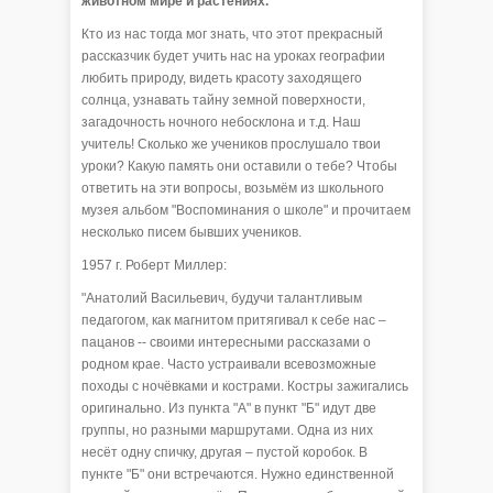
животном мире и растениях.
Кто из нас тогда мог знать, что этот прекрасный
рассказчик будет учить нас на уроках географии
любить природу, видеть красоту заходящего
солнца, узнавать тайну земной поверхности,
загадочность ночного небосклона и т.д. Наш
учитель! Сколько же учеников прослушало твои
уроки? Какую память они оставили о тебе? Чтобы
ответить на эти вопросы, возьмём из школьного
музея альбом "Воспоминания о школе" и прочитаем
несколько писем бывших учеников.
1957 г. Роберт Миллер:
"Анатолий Васильевич, будучи талантливым
педагогом, как магнитом притягивал к себе нас –
пацанов -- своими интересными рассказами о
родном крае. Часто устраивали всевозможные
походы с ночёвками и кострами. Костры зажигались
оригинально. Из пункта "А" в пункт "Б" идут две
группы, но разными маршрутами. Одна из них
несёт одну спичку, другая – пустой коробок. В
пункте "Б" они встречаются. Нужно единственной