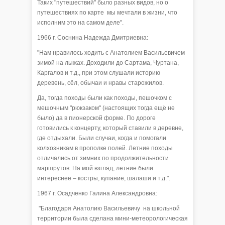
Таких "путешествий" было разных видов, но о
путешествиях по карте мы мечтали в жизни, что
исполним это на самом деле".
1966 г. Соснина Надежда Дмитриевна:
"Нам нравилось ходить с Анатолием Васильевичем
зимой на лыжах. Доходили до Сартама, Чуртана,
Каргалов и т.д., при этом слушали историю
деревень, сёл, обычаи и нравы старожилов.
Да, тогда походы были как походы, пешочком с
мешочным "рюкзаком" (настоящих тогда ещё не
было) да в пионерской форме. По дороге
готовились к концерту, который ставили в деревне,
где отдыхали. Были случаи, когда и помогали
колхозникам в прополке полей. Летние походы
отличались от зимних по продолжительности
маршрутов. На мой взгляд, летние были
интереснее – костры, купание, шалаши и т.д.".
1967 г. Осадченко Галина Александровна:
"Благодаря Анатолию Васильевичу на школьной
территории была сделана мини-метеорологическая