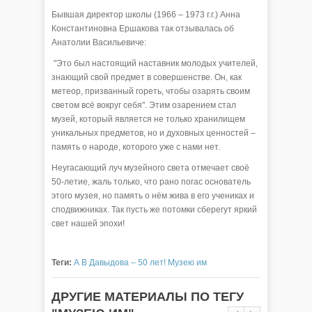
Бывшая директор школы (1966 – 1973 г.г.) Анна
Константиновна Ершакова так отзывалась об
Анатолии Васильевиче:
"Это был настоящий наставник молодых учителей,
знающий свой предмет в совершенстве. Он, как
метеор, призванный гореть, чтобы озарять своим
светом всё вокруг себя". Этим озарением стал
музей, который является не только хранилищем
уникальных предметов, но и духовных ценностей –
память о народе, которого уже с нами нет.
Неугасающий луч музейного света отмечает своё
50-летие, жаль только, что рано погас основатель
этого музея, но память о нём жива в его учениках и
сподвижниках. Так пусть же потомки сберегут яркий
свет нашей эпохи!
Теги:
А
В
Давыдова – 50 лет!
Музею им
ДРУГИЕ МАТЕРИАЛЫ ПО ТЕГУ