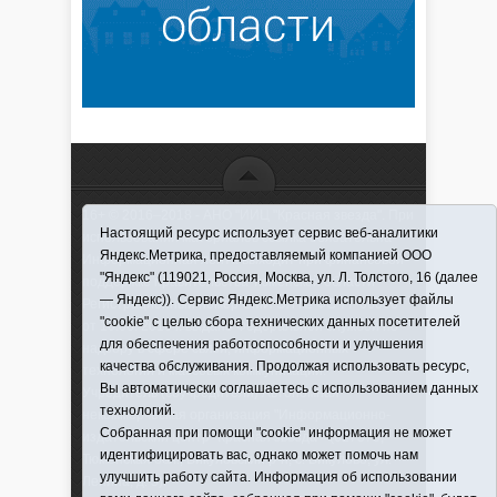
16+ © 2016–2018 - АНО "ИИЦ "Красная звезда". При
Настоящий ресурс использует сервис веб-аналитики
использовании материалов ссылка обязательна
Яндекс.Метрика, предоставляемый компанией ООО
Информационная лента выходит при финансовой
"Яндекс" (119021, Россия, Москва, ул. Л. Толстого, 16 (далее
поддержке правительства Тюменской области
— Яндекс)). Сервис Яндекс.Метрика использует файлы
Регистрационный номер СМИ ЭЛ № ФС 77-66066
"cookie" с целью сбора технических данных посетителей
от 10.06. 2016 г. выдано Федеральной службой по
для обеспечения работоспособности и улучшения
надзору в сфере связи, информационных
качества обслуживания. Продолжая использовать ресурс,
технологий и массовых коммуникаций.
Вы автоматически соглашаетесь с использованием данных
Учредитель (соучредители) Автономная
технологий.
некоммерческая организация "Информационно-
Собранная при помощи "cookie" информация не может
издательский центр "Красная звезда"" (627570,
идентифицировать вас, однако может помочь нам
Тюменская обл., Викуловский р-н, с. Викулово, ул.
улучшить работу сайта. Информация об использовании
Ленина, д. 5).