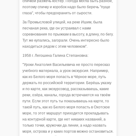
спичкой разжечь костёр. Погода могла быть разной,
поэтому спичку и коробок надо было беречь "пуще
глаза", чтобы предохранить от сырости.
За Промысловой улицей, на реке Ишим, была
песчаная река, где он устраивал с нами
соревнования по прыжкам в высоту, в длину, по бегу.
Тут же купались, загорали. Очень интересно было
находиться рядом с этим человеком".
1958 г. Легошина Галина Степановна:
"Уроки Анатолия Васильевича не просто пересказ
учебного материала, а урок-экскурсия. Например,
как из Белого моря попасть в Чёрное море, путь
держать по российской территории. Берёшь указку
и по карте, как экскурсовод, рассказываешь, какие
реки, озёра, каналы, города встречаются на твоём
пути. Если этот путь ты показываешь на карте, то
такой путь, как из Белого моря попасть в Охотское
море, то этот маршрут приходится прокладывать
на контурной карте, где нет никаких названий, а
только точки, кружочки да линии, а надо назвать
моря, острова и у каких портов можно остановиться.