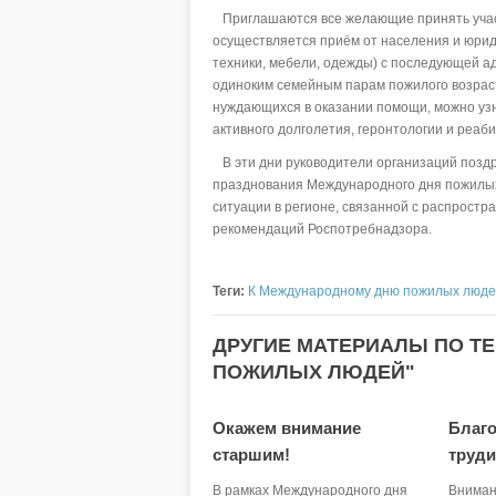
Приглашаются все желающие принять участ
осуществляется приём от населения и юриди
техники, мебели, одежды) с последующей а
одиноким семейным парам пожилого возраст
нуждающихся в оказании помощи, можно узн
активного долголетия, геронтологии и реабили
В эти дни руководители организаций поздр
празднования Международного дня пожилых
ситуации в регионе, связанной с распрост
рекомендаций Роспотребнадзора.
Теги:
К Международному дню пожилых люд
ДРУГИЕ МАТЕРИАЛЫ ПО Т
ПОЖИЛЫХ ЛЮДЕЙ"
Окажем внимание
Благо
старшим!
труд
В рамках Международного дня
Вниман