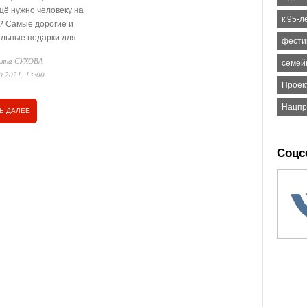
щё нужно человеку на
к 95-л
? Самые дорогие и
ельные подарки для
фести
, конечно, от внуков. Вот
ьяна СУХОВА
семей
тной квартире Анастасии
0.2021, 13:00
тьевны стоит букет,
Проек
нный внучкой Эвелиной с
 зарплаты.
Нацпр
Ь ДАЛЕЕ
Соцс