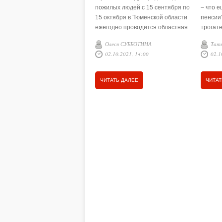
пожилых людей с 15 сентября по
– что е
15 октября в Тюменской области
пенсии
ежегодно проводится областная
трогат
акция «Пусть осень жизни будет
бабушки
Олеся СУББОТИНА
Тат
золотой». Основная её цель –
и в ую
02.10.2021, 14:00
02.1
привлечение внимания
Лаврен
общественности к гражданам
подаре
пожилого возраста, улучшение
первой
ЧИТАТЬ ДАЛЕЕ
ЧИТАТ
качества их жизни.