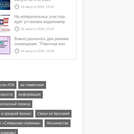
04 августа 2026, 15:00
На избирательных участках
идёт установка видеокамер
02 августа 2026, 10:00
Важно различать два режима
оповещения: "Ракетная или
БПЛА опасность" и "Угроза
04 августа 2026, 15:00
атаки ракеты или БПЛА"
асли АПК
иа тюменская
скусств
информация
оопасный период
 и средний бизнес
Своих не бросаем!
т «Сибирская глубинка»
Лесничество
 знакомы!