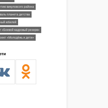
етию викуловсого района
валь планета детства
ный юбилей
т «Боевой кадровый резерв»
оект «Молодёжь и дети»
ети