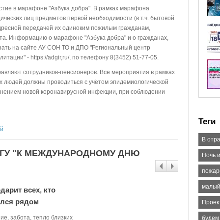
ие в марафоне "Азбука добра". В рамках марафона
ческих лиц предметов первой необходимости (в т.ч. бытовой
дресной передачей их одиноким пожилым гражданам,
а. Информацию о марафоне "Азбука добра" и о гражданах,
ать на сайте АУ СОН ТО и ДПО "Региональный центр
тации" - https://adgir,ru/, по телефону 8(3452) 51-77-05.
авляют сотрудников-пенсионеров. Все мероприятия в рамках
 людей должны проводиться с учётом эпидемиологической
ранением новой коронавирусной инфекции, при соблюдении
Теги
ей
В отр
ЕГУ "К МЕЖДУНАРОДНОМУ ДНЮ
Ночь и
пожар
малый
дарит всех, кто
ился рядом
Проек
ие, забота, тепло близких
будем