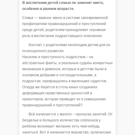
В воспитании детей семью не заменит никто,
особенно в раннем возрасте.
Семья — важное звено в системе своевременной
профилактики правонарушений и преступлений
среди детей, родителям принадлежит огромная
роль в воспитании подрастающего поколения.
Контакт с родителями необходим детям для их
полноценного развития.
Насилие и преступность подростков – не
абстрактные факты, а реальные судьбы конкретных
мальчишек и девчонок, которые в детстве были в
основном добрыми и сострадательными, а
подрастая, превращались в маленьких садистов.
Откуда же берётся в столь юных созданиях
деформация нравственных ценностей и
ориентиров, которая приводит их к совершению
правонарушений и преступлений?
Всё начинается с малого – пропуска занятий. От
безделья и большого количества соблазнов у
ребёнка возникает желание хоть чем-нибудь
заняться. Вот и начинается воровство, хулиганские