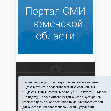
16+ © 2016–2018 - АНО "ИИЦ "Красная звезда". При
Настоящий ресурс использует сервис веб-аналитики
использовании материалов ссылка обязательна
Яндекс.Метрика, предоставляемый компанией ООО
Информационная лента выходит при финансовой
"Яндекс" (119021, Россия, Москва, ул. Л. Толстого, 16 (далее
поддержке правительства Тюменской области
— Яндекс)). Сервис Яндекс.Метрика использует файлы
Регистрационный номер СМИ ЭЛ № ФС 77-66066
"cookie" с целью сбора технических данных посетителей
от 10.06. 2016 г. выдано Федеральной службой по
для обеспечения работоспособности и улучшения
надзору в сфере связи, информационных