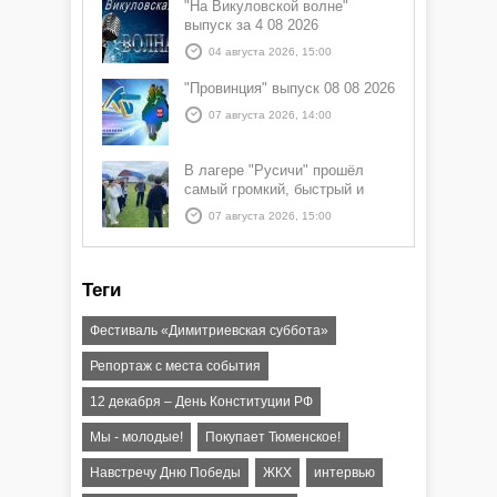
"На Викуловской волне"
выпуск за 4 08 2026
04 августа 2026, 15:00
"Провинция" выпуск 08 08 2026
07 августа 2026, 14:00
В лагере "Русичи" прошёл
самый громкий, быстрый и
азартный час дня — Спортчас
07 августа 2026, 15:00
Теги
Фестиваль «Димитриевская суббота»
Репортаж с места события
12 декабря – День Конституции РФ
Мы - молодые!
Покупает Тюменское!
Навстречу Дню Победы
ЖКХ
интервью