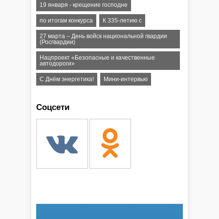
19 января - крещение господне
по итогам конкурса
К 335-летию с
27 марта – День войск национальной гвардии
(Росгвардии)
Нацпроект «Безопасные и качественные
автодороги»
С Днём энергетика!
Мини-интервью
Соцсети