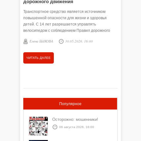
дорожного движения
несове
ответс
Транспортное средство является источником
повышенной опасности для жизни и здоровья
С марта 
детей. С 14 лет разрешается управлять
Викуловс
велосипедом с соблюдением Правил дорожного
специали
движения, с 16 лет – мопедом, скутером при
профилак
Елена БЫКОВА
30.05.2026, 16:00
Елена
наличии водительского удостоверения категории М,
населени
с 18 лет – мотоциклом и автомашиной.
комиссии
межведом
ЧИТАТЬ ДАЛЕЕ
ЧИТАТЬ
затронул
алкоголь
продукци
ним, а та
Популярное
Осторожно: мошенники!
06 августа 2026, 16:00