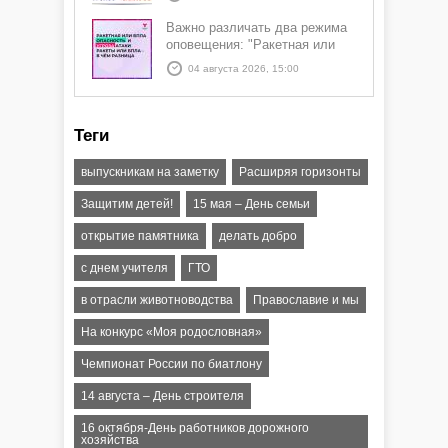
Важно различать два режима
оповещения: "Ракетная или
БПЛА опасность" и "Угроза
04 августа 2026, 15:00
атаки ракеты или БПЛА"
Теги
выпускникам на заметку
Расширяя горизонты
Защитим детей!
15 мая – День семьи
открытие памятника
делать добро
с днем учителя
ГТО
в отрасли животноводства
Православие и мы
На конкурс «Моя родословная»
Чемпионат России по биатлону
14 августа – День строителя
16 октября-День работников дорожного
хозяйства