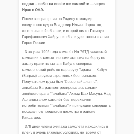
подвиг – побег на своём же самолёте — через
Иран в ОАЭ.
После возвращения на Родину командир
воздушного судна Владимир Ильич Шарпатов,
житель нашей области, и второй пилот Газинур
Гарифзянович Хайруллин были удостоены звания
Героя России.
3 августа 1995 года самолёт Ил-76ТД казанской
компании с семью членами экипажа на борту по
заказу правительства в Кабуле совершал
коммерческий рейс по маршруту Тирана — Кабул
(Баграм) с грузом стрелковых боеприпасов.
Получателем груза был "Северный альянс",
авиабаза Баграм контролировалась силами
злейшего врага "Талибана" Ахмад Шах Масуда. Над
Афганистаном самолёт был перехвачен
истребителями "Талибана" и принужден совершить
посадку под предлогом досмотра в районе
Кандагара.
378 дней члены экипажа самолёта находились в
плену в очень тяжёлых условиях, но время от