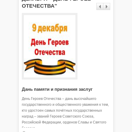
ОТЕЧЕСТВА"
Дань памяти и признания заслуг
Достой
долг
День Героев Отечества – дань высочайшего
государственного и общественного уважения к тем,
9 декабр
кто удостоен самых почётных государственных
— день Г
наград – званий Героев Советского Союза,
Российской Федерации, орденов Славы и Святого
Анна 
Георгия.