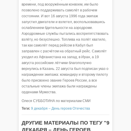
времени, под вооружённым конвоем, им было
позволено поддерживать самолёт в рабочем
состоянии. И вот 16 августа 1996 года экипаж
запустил двигатели и взлетел, воспользовавшись
ослаблением бдительности на аэродроме.
Аэродромные службы пытались воспрепятствовать
взлёту, но безуспешно. Топлива на полёт хватило,
так как самолёт перед рейсом в Кабул был
заправлен с расчётом на обратный рейс. Самолёт
уходил из Афганистана на запад, в Иран, а 19
августа российские лётчики благополучно
вернулись в Казань. 22 августа был подписан указ о
награждении экипажа: командиру и второму пилоту
было присвоено звание Героев России, а все
остальные члены экипажа были награждены
орденами Мужества.
Олеся СУББОТИНА по материалам СМИ
Теги:
9 декабря – День героев Отечества
ДРУГИЕ МАТЕРИАЛЫ ПО ТЕГУ "9
ДЕКАБРЯ – ДЕНЬ ГЕРОЕВ