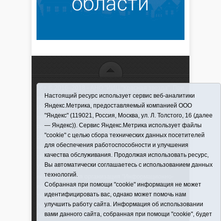
16+ © 2016–2018 - АНО "ИИЦ "Красная звезда". При
Настоящий ресурс использует сервис веб-аналитики
использовании материалов ссылка обязательна
Яндекс.Метрика, предоставляемый компанией ООО
Информационная лента выходит при финансовой
"Яндекс" (119021, Россия, Москва, ул. Л. Толстого, 16 (далее
поддержке правительства Тюменской области
— Яндекс)). Сервис Яндекс.Метрика использует файлы
Регистрационный номер СМИ ЭЛ № ФС 77-66066
"cookie" с целью сбора технических данных посетителей
от 10.06. 2016 г. выдано Федеральной службой по
для обеспечения работоспособности и улучшения
надзору в сфере связи, информационных
качества обслуживания. Продолжая использовать ресурс,
технологий и массовых коммуникаций.
Вы автоматически соглашаетесь с использованием данных
Учредитель (соучредители) Автономная
технологий.
некоммерческая организация "Информационно-
Собранная при помощи "cookie" информация не может
издательский центр "Красная звезда"" (627570,
идентифицировать вас, однако может помочь нам
Тюменская обл., Викуловский р-н, с. Викулово, ул.
улучшить работу сайта. Информация об использовании
Ленина, д. 5).
вами данного сайта, собранная при помощи "cookie", будет
Главный редактор Антюхова Светлана