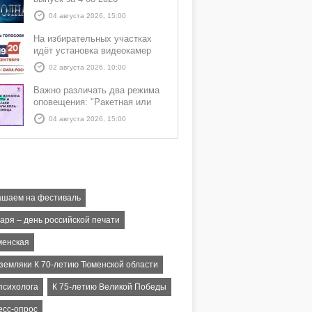
04 августа 2026, 15:00
На избирательных участках
идёт установка видеокамер
02 августа 2026, 10:00
Важно различать два режима
оповещения: "Ракетная или
БПЛА опасность" и "Угроза
04 августа 2026, 15:00
атаки ракеты или БПЛА"
ашаем на фестиваль
аря – день российской печати
менская
земляки К 70-летию Тюменской области
психолога
К 75-летию Великой Победы
есс-опрос