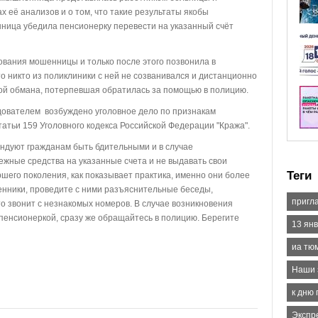
 её анализов и о том, что такие результаты якобы
ница убедила пенсионерку перевести на указанный счёт
ания мошенницы и только после этого позвонила в
о никто из поликлиники с ней не созванивался и дистанционно
твой обмана, потерпевшая обратилась за помощью в полицию.
ователем возбуждено уголовное дело по признакам
атьи 159 Уголовного кодекса Российской Федерации "Кража".
дуют гражданам быть бдительными и в случае
ежные средства на указанные счета и не выдавать свои
Теги
шего поколения, как показывает практика, именно они более
венники, проведите с ними разъяснительные беседы,
пригл
кто звонит с незнакомых номеров. В случае возникновения
пенсионеркой, сразу же обращайтесь в полицию. Берегите
13 янв
иа тю
Наши 
к дню 
Экспр