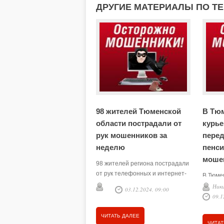
ДРУГИЕ МАТЕРИАЛЫ ПО Т
98 жителей Тюменской
В Тю
области пострадали от
курье
рук мошенников за
перед
неделю
пенс
моше
98 жителей региона пострадали
от рук телефонных и интернет-
В Тюме
мошенников за минувшую
городс
Ник
03.12.2024, 09:00
неделю в Тюменской области,
заявле
09.1
сообщает региональная
жертва
прокуратура.
действи
ЧИТАТЬ ДАЛЕЕ
ЧИТАТ