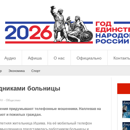
Аудио
Афиша
О нас
Официально
Контакт
р
Экономика
Спорт
удниками больницы
30
-
Общество
ления придумывают телефонные мошенники. Наплевав на
ают и пожилых граждан.
летняя жительница Ишима. На её мобильный телефон
оумышленница представилась работником больницы и