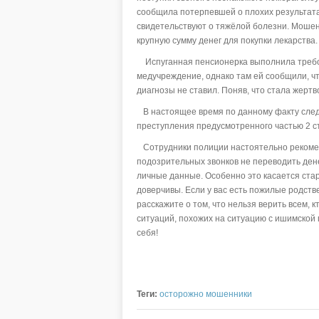
сообщила потерпевшей о плохих результатах
свидетельствуют о тяжёлой болезни. Мошен
крупную сумму денег для покупки лекарства.
Испуганная пенсионерка выполнила требов
медучреждение, однако там ей сообщили, чт
диагнозы не ставил. Поняв, что стала жер
В настоящее время по данному факту след
преступления предусмотренного частью 2 ст
Сотрудники полиции настоятельно рекомен
подозрительных звонков не переводить ден
личные данные. Особенно это касается стар
доверчивы. Если у вас есть пожилые родст
расскажите о том, что нельзя верить всем, 
ситуаций, похожих на ситуацию с ишимской 
себя!
Теги:
осторожно мошенники