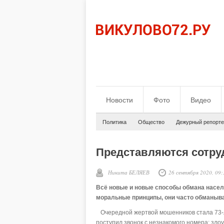
Новости
Фото
Видео
Политика
Общество
Дежурный репорте
Представляются сотр
Никита БЕЛЯЕВ
26 сентября 2020, 09:
Всё новые и новые способы обмана насе
моральные принципы, они часто обманыв
Очередной жертвой мошенников стала 73-
поступил звонок с незнакомого номера: зл