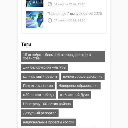
04 августа 2026, 15:00
"Провинция" выпуск 08 08 2026
07 августа 2026, 14:00
Теги
15 октября – День работников дорожного
хозяйства
Дни белорусской культуры
капитальный ремонт
волонтерское движение
Подготовка к зиме
Нацпроект образование
к 80-летию победы
в областной Думе
Навстречу 100-летия района
Дежурный репортер
национальные проекты России