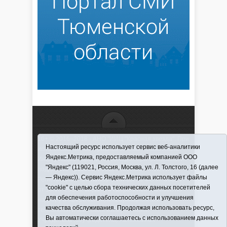
16+ © 2016–2018 - АНО "ИИЦ "Красная звезда". При
Настоящий ресурс использует сервис веб-аналитики
использовании материалов ссылка обязательна
Яндекс.Метрика, предоставляемый компанией ООО
Информационная лента выходит при финансовой
"Яндекс" (119021, Россия, Москва, ул. Л. Толстого, 16 (далее
поддержке правительства Тюменской области
— Яндекс)). Сервис Яндекс.Метрика использует файлы
Регистрационный номер СМИ ЭЛ № ФС 77-66066
"cookie" с целью сбора технических данных посетителей
от 10.06. 2016 г. выдано Федеральной службой по
для обеспечения работоспособности и улучшения
надзору в сфере связи, информационных
качества обслуживания. Продолжая использовать ресурс,
технологий и массовых коммуникаций.
Вы автоматически соглашаетесь с использованием данных
Учредитель (соучредители) Автономная