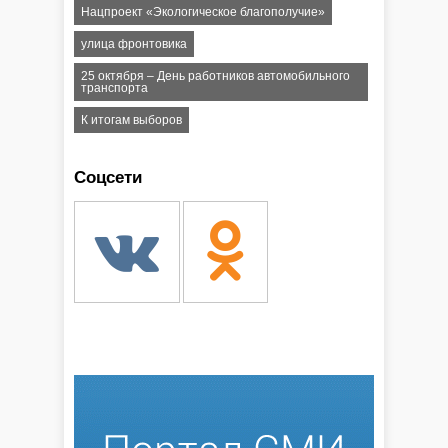
Нацпроект «Экологическое благополучие»
улица фронтовика
25 октября – День работников автомобильного
транспорта
К итогам выборов
Соцсети