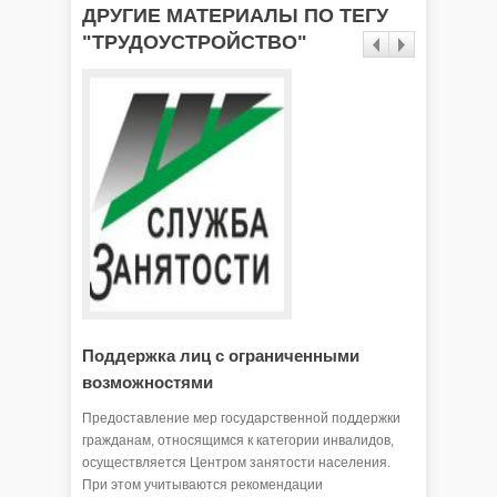
ДРУГИЕ МАТЕРИАЛЫ ПО ТЕГУ
"ТРУДОУСТРОЙСТВО"
Поддержка лиц с ограниченными
Если т
возможностями
Центр за
«Об орга
Предоставление мер государственной поддержки
безработ
гражданам, относящимся к категории инвалидов,
поиске р
осуществляется Центром занятости населения.
содейств
При этом учитываются рекомендации