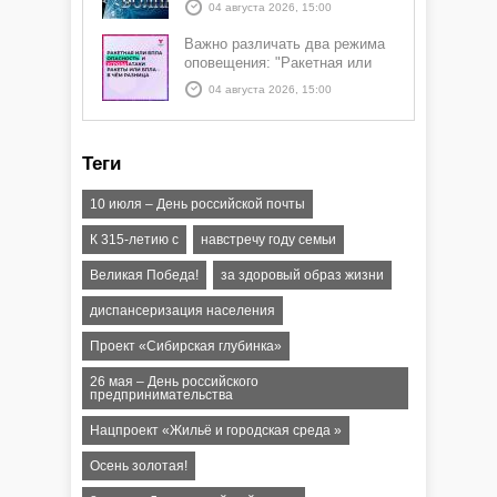
04 августа 2026, 15:00
Важно различать два режима
оповещения: "Ракетная или
БПЛА опасность" и "Угроза
04 августа 2026, 15:00
атаки ракеты или БПЛА"
Теги
10 июля – День российской почты
К 315-летию с
навстречу году семьи
Великая Победа!
за здоровый образ жизни
диспансеризация населения
Проект «Сибирская глубинка»
26 мая – День российского
предпринимательства
Нацпроект «Жильё и городская среда »
Осень золотая!