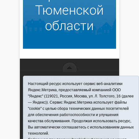
16+ © 2016–2018 - АНО "ИИЦ "Красная звезда". При
Настоящий ресурс использует сервис веб-аналитики
использовании материалов ссылка обязательна
Яндекс.Метрика, предоставляемый компанией ООО
Информационная лента выходит при финансовой
"Яндекс" (119021, Россия, Москва, ул. Л. Толстого, 16 (далее
поддержке правительства Тюменской области
— Яндекс)). Сервис Яндекс.Метрика использует файлы
Регистрационный номер СМИ ЭЛ № ФС 77-66066
"cookie" с целью сбора технических данных посетителей
от 10.06. 2016 г. выдано Федеральной службой по
для обеспечения работоспособности и улучшения
надзору в сфере связи, информационных
качества обслуживания. Продолжая использовать ресурс,
технологий и массовых коммуникаций.
Вы автоматически соглашаетесь с использованием данных
Учредитель (соучредители) Автономная
технологий.
некоммерческая организация "Информационно-