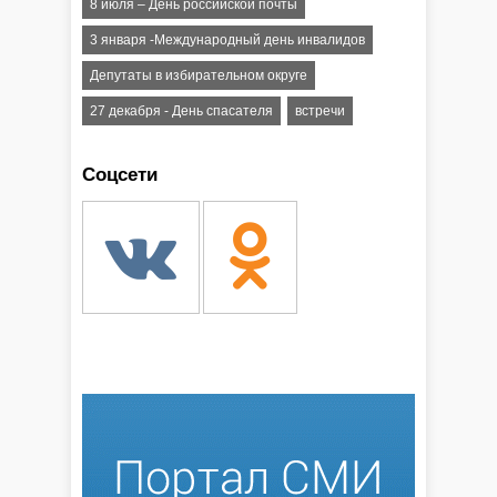
8 июля – День российской почты
3 января -Международный день инвалидов
Депутаты в избирательном округе
27 декабря - День спасателя
встречи
Соцсети