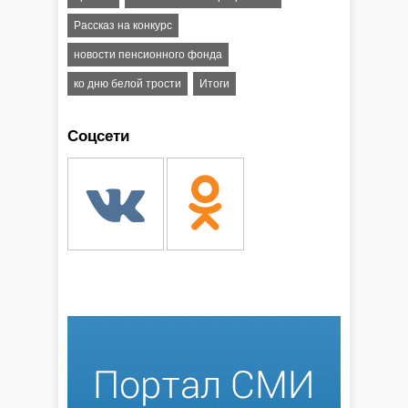
Рассказ на конкурс
новости пенсионного фонда
ко дню белой трости
Итоги
Соцсети