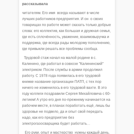
рассказывала
читателям. Его имя всегда называют в числе
лучших работников предприятия. И он о своих
товарищах по работе может сказать только добрые
слова: его коллектив, как большая и дружная семья,
где есть сплочённость, уважение, взаимовыручка и
поддержка, где всегда рады молодому пополнению,
где привыкли решать все проблемы сообща.
Трудовой стаж начал на малой родине в с.
Калинино, где работал в совхозе "Калининский"
электриком. После службы в армии продолжил
работу. С 1978 года появилась в его трудовой
книжке название организации ПАТП, с тех пор
ничего не изменилось в его трудовой вахте. В это
году коллеги поздравили Сергея Михайловича с 60-
летием! А утро его дня по-прежнему начинается на
рабочем месте, в планах поработать ещё, лишь бы
здоровье не подвело, да и опыт свой передать
надо, как его предприятие без
электрогазосварщика будет работать…
Его руки, опыт и мастерство нужны каждый день,