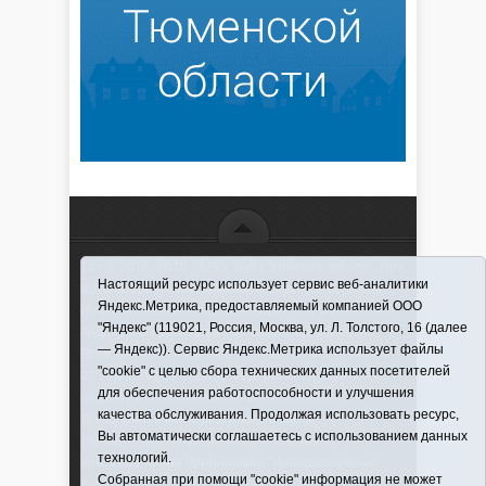
16+ © 2016–2018 - АНО "ИИЦ "Красная звезда". При
Настоящий ресурс использует сервис веб-аналитики
использовании материалов ссылка обязательна
Яндекс.Метрика, предоставляемый компанией ООО
Информационная лента выходит при финансовой
"Яндекс" (119021, Россия, Москва, ул. Л. Толстого, 16 (далее
поддержке правительства Тюменской области
— Яндекс)). Сервис Яндекс.Метрика использует файлы
Регистрационный номер СМИ ЭЛ № ФС 77-66066
"cookie" с целью сбора технических данных посетителей
от 10.06. 2016 г. выдано Федеральной службой по
для обеспечения работоспособности и улучшения
надзору в сфере связи, информационных
качества обслуживания. Продолжая использовать ресурс,
технологий и массовых коммуникаций.
Вы автоматически соглашаетесь с использованием данных
Учредитель (соучредители) Автономная
технологий.
некоммерческая организация "Информационно-
Собранная при помощи "cookie" информация не может
издательский центр "Красная звезда"" (627570,