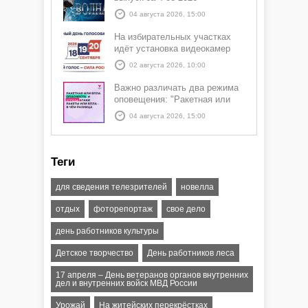
04 августа 2026, 15:00
На избирательных участках
идёт установка видеокамер
02 августа 2026, 10:00
Важно различать два режима
оповещения: "Ракетная или
БПЛА опасность" и "Угроза
04 августа 2026, 15:00
атаки ракеты или БПЛА"
Теги
для сведения телезрителей
новелла
отдых
фоторепортаж
свое дело
день работников культуры
Детское творчество
День работников леса
17 апреля – День ветеранов органов внутренних
дел и внутренних войск МВД России
Урожай
На житейских перекрёстках