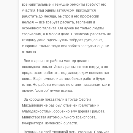
все капитальные и текущие ремонты требуют его
участия. Над одним автобусом приходится
работать до месяца, быстро в его профессии
нельзя — всё требует расчёта, терпения и
особенного таланта. Он нужен не только людям
творческим, а в любом деле. С железом работать не
каждому дано, здесь нужны твёрдая рука, опыт,
сноровка, только тогда вся работа заслужит оценки
отлично.
Все сварочные работы мастер делает
последовательно. Искры рассыпаются вокруг, а он
продолжает работать, под электродом появляется
шов… Ещё немного и автомобиль к работе будет
готов. Но работы меньше не станет, машинам, как и
людям, "доктор" нужен всегда.
За хорошие показатели в труде Сергей
Михайлович не раз был отмечен грамотами и
благодарностями, особенно ему дорога Грамота
Министерства автомобильного транспорта,
губернатора Тюменской области.
Вспоминая свой трудовой путь, сварщик Сарычев