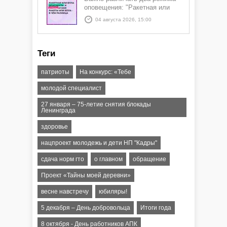
оповещения: "Ракетная или
БПЛА опасность" и "Угроза
04 августа 2026, 15:00
атаки ракеты или БПЛА"
Теги
патриоты
На конкурс: «Тебе
молодой специалист
27 января – 75-летие снятия блокады
Ленинграда
здоровье
нацпроект молодежь и дети НП "Кадры"
сдача норм гто
о главном
обращение
Проект «Тайны моей деревни»
весне навстречу
юбиляры!
5 декабря – День добровольца
Итоги года
8 октября - День работников АПК