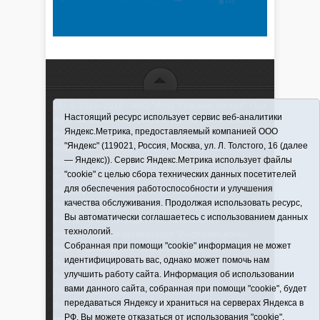
16+ © 2016–2018 - АНО "ИИЦ "Красная звезда". При
Настоящий ресурс использует сервис веб-аналитики
использовании материалов ссылка обязательна
Яндекс.Метрика, предоставляемый компанией ООО
Информационная лента выходит при финансовой
"Яндекс" (119021, Россия, Москва, ул. Л. Толстого, 16 (далее
поддержке правительства Тюменской области
— Яндекс)). Сервис Яндекс.Метрика использует файлы
Регистрационный номер СМИ ЭЛ № ФС 77-66066
"cookie" с целью сбора технических данных посетителей
от 10.06. 2016 г. выдано Федеральной службой по
для обеспечения работоспособности и улучшения
надзору в сфере связи, информационных
качества обслуживания. Продолжая использовать ресурс,
технологий и массовых коммуникаций.
Вы автоматически соглашаетесь с использованием данных
Учредитель (соучредители) Автономная
технологий.
некоммерческая организация "Информационно-
Собранная при помощи "cookie" информация не может
издательский центр "Красная звезда"" (627570,
идентифицировать вас, однако может помочь нам
Тюменская обл., Викуловский р-н, с. Викулово, ул.
улучшить работу сайта. Информация об использовании
Ленина, д. 5).
вами данного сайта, собранная при помощи "cookie", будет
Главный редактор Антюхова Светлана
передаваться Яндексу и храниться на серверах Яндекса в
Владимировна. Адрес электронной почты:
РФ. Вы можете отказаться от использования "cookie",