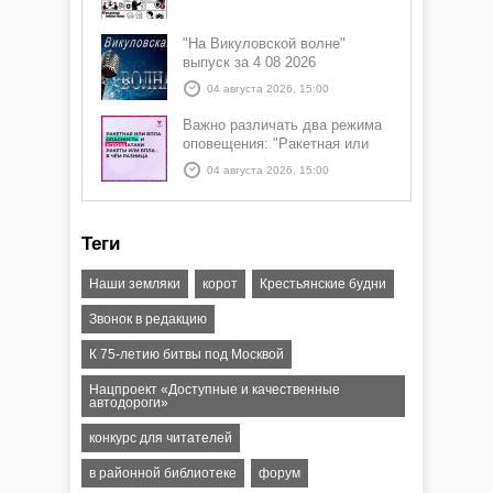
"На Викуловской волне"
выпуск за 4 08 2026
04 августа 2026, 15:00
Важно различать два режима
оповещения: "Ракетная или
БПЛА опасность" и "Угроза
04 августа 2026, 15:00
атаки ракеты или БПЛА"
Теги
Наши земляки
корот
Крестьянские будни
Звонок в редакцию
К 75-летию битвы под Москвой
Нацпроект «Доступные и качественные
автодороги»
конкурс для читателей
в районной библиотеке
форум