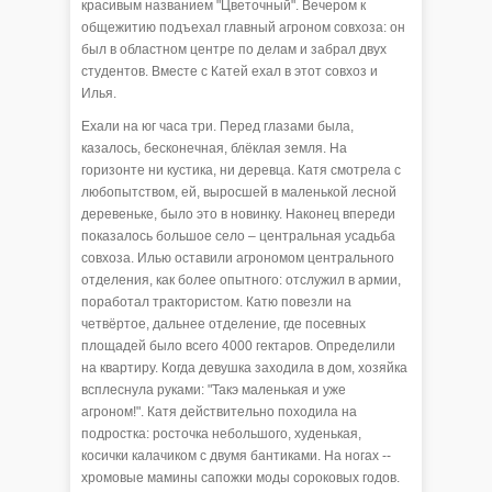
красивым названием "Цветочный". Вечером к
общежитию подъехал главный агроном совхоза: он
был в областном центре по делам и забрал двух
студентов. Вместе с Катей ехал в этот совхоз и
Илья.
Ехали на юг часа три. Перед глазами была,
казалось, бесконечная, блёклая земля. На
горизонте ни кустика, ни деревца. Катя смотрела с
любопытством, ей, выросшей в маленькой лесной
деревеньке, было это в новинку. Наконец впереди
показалось большое село – центральная усадьба
совхоза. Илью оставили агрономом центрального
отделения, как более опытного: отслужил в армии,
поработал трактористом. Катю повезли на
четвёртое, дальнее отделение, где посевных
площадей было всего 4000 гектаров. Определили
на квартиру. Когда девушка заходила в дом, хозяйка
всплеснула руками: "Такэ маленькая и уже
агроном!". Катя действительно походила на
подростка: росточка небольшого, худенькая,
косички калачиком с двумя бантиками. На ногах --
хромовые мамины сапожки моды сороковых годов.