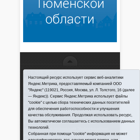
16+ © 2016–2018 - АНО "ИИЦ "Красная звезда". При
Настоящий ресурс использует сервис веб-аналитики
использовании материалов ссылка обязательна
Яндекс.Метрика, предоставляемый компанией ООО
Информационная лента выходит при финансовой
"Яндекс" (119021, Россия, Москва, ул. Л. Толстого, 16 (далее
поддержке правительства Тюменской области
— Яндекс)). Сервис Яндекс.Метрика использует файлы
Регистрационный номер СМИ ЭЛ № ФС 77-66066
"cookie" с целью сбора технических данных посетителей
от 10.06. 2016 г. выдано Федеральной службой по
для обеспечения работоспособности и улучшения
надзору в сфере связи, информационных
качества обслуживания. Продолжая использовать ресурс,
технологий и массовых коммуникаций.
Вы автоматически соглашаетесь с использованием данных
Учредитель (соучредители) Автономная
технологий.
некоммерческая организация "Информационно-
Собранная при помощи "cookie" информация не может
издательский центр "Красная звезда"" (627570,