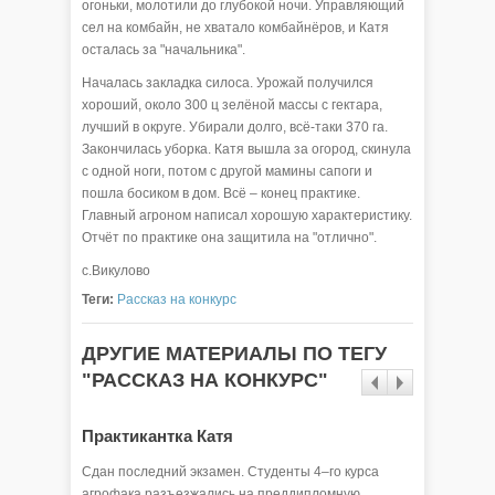
огоньки, молотили до глубокой ночи. Управляющий
сел на комбайн, не хватало комбайнёров, и Катя
осталась за "начальника".
Началась закладка силоса. Урожай получился
хороший, около 300 ц зелёной массы с гектара,
лучший в округе. Убирали долго, всё-таки 370 га.
Закончилась уборка. Катя вышла за огород, скинула
с одной ноги, потом с другой мамины сапоги и
пошла босиком в дом. Всё – конец практике.
Главный агроном написал хорошую характеристику.
Отчёт по практике она защитила на "отлично".
с.Викулово
Теги:
Рассказ на конкурс
ДРУГИЕ МАТЕРИАЛЫ ПО ТЕГУ
"РАССКАЗ НА КОНКУРС"
Практикантка Катя
Сдан последний экзамен. Студенты 4–го курса
агрофака разъезжались на преддипломную