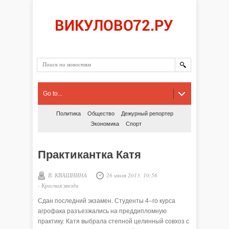
Go to...
Политика
Общество
Дежурный репортер
Экономика
Спорт
Практикантка Катя
В. КВАШНИНА
26 июля 2013, 10:56
-
Красная звезда
Сдан последний экзамен. Студенты 4–го курса
агрофака разъезжались на преддипломную
практику. Катя выбрала степной целинный совхоз с