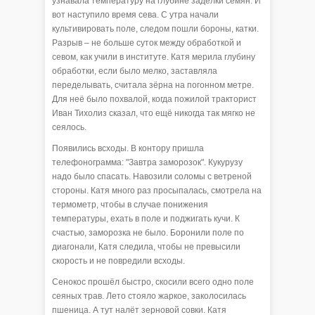
узнавала температуру на глубине заделки семян. И
вот наступило время сева. С утра начали
культивировать поле, следом пошли бороны, катки.
Разрыв – не больше суток между обработкой и
севом, как учили в институте. Катя мерила глубину
обработки, если было мелко, заставляла
переделывать, считала зёрна на погонном метре.
Для неё было похвалой, когда пожилой тракторист
Иван Тихолиз сказал, что ещё никогда так мягко не
сеялось.
Появились всходы. В контору пришла
телефонограмма: "Завтра заморозок". Кукурузу
надо было спасать. Навозили соломы с ветреной
стороны. Катя много раз просыпалась, смотрела на
термометр, чтобы в случае понижения
температуры, ехать в поле и поджигать кучи. К
счастью, заморозка не было. Боронили поле по
диагонали, Катя следила, чтобы не превысили
скорость и не повредили всходы.
Сенокос прошёл быстро, скосили всего одно поле
сеяных трав. Лето стояло жаркое, заколосилась
пшеница. А тут налёт зерновой совки. Катя