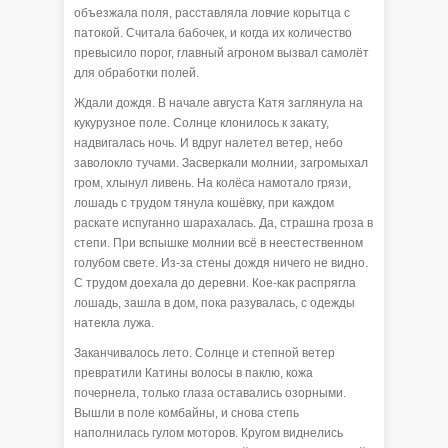
объезжала поля, расставляла ловчие корытца с
патокой. Считала бабочек, и когда их количество
превысило порог, главный агроном вызвал самолёт
для обработки полей.
Ждали дождя. В начале августа Катя заглянула на
кукурузное поле. Солнце клонилось к закату,
надвигалась ночь. И вдруг налетел ветер, небо
заволокло тучами. Засверкали молнии, загромыхал
гром, хлынул ливень. На колёса намотало грязи,
лошадь с трудом тянула кошёвку, при каждом
раскате испуганно шарахалась. Да, страшна гроза в
степи. При вспышке молнии всё в неестественном
голубом свете. Из-за стены дождя ничего не видно.
С трудом доехала до деревни. Кое-как распрягла
лошадь, зашла в дом, пока разувалась, с одежды
натекла лужа.
Заканчивалось лето. Солнце и степной ветер
превратили Катины волосы в паклю, кожа
почернела, только глаза оставались озорными.
Вышли в поле комбайны, и снова степь
наполнилась гулом моторов. Кругом виднелись