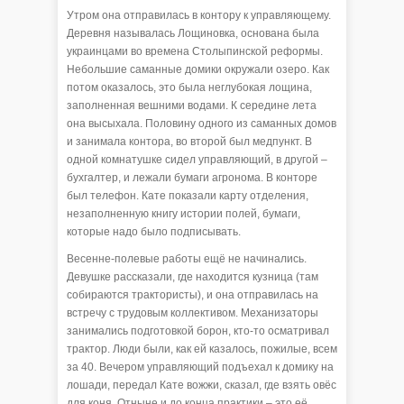
Утром она отправилась в контору к управляющему.
Деревня называлась Лощиновка, основана была
украинцами во времена Столыпинской реформы.
Небольшие саманные домики окружали озеро. Как
потом оказалось, это была неглубокая лощина,
заполненная вешними водами. К середине лета
она высыхала. Половину одного из саманных домов
и занимала контора, во второй был медпункт. В
одной комнатушке сидел управляющий, в другой –
бухгалтер, и лежали бумаги агронома. В конторе
был телефон. Кате показали карту отделения,
незаполненную книгу истории полей, бумаги,
которые надо было подписывать.
Весенне-полевые работы ещё не начинались.
Девушке рассказали, где находится кузница (там
собираются трактористы), и она отправилась на
встречу с трудовым коллективом. Механизаторы
занимались подготовкой борон, кто-то осматривал
трактор. Люди были, как ей казалось, пожилые, всем
за 40. Вечером управляющий подъехал к домику на
лошади, передал Кате вожжи, сказал, где взять овёс
для коня. Отныне и до конца практики – это её