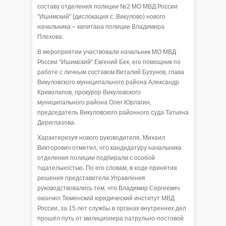
составу отделения полиции №2 МО МВД России
"Ишимский" (дислокация с. Викулово) нового
начальника – капитана полиции Владимира
Плехова.
В мероприятии участвовали начальник МО МВД
России "Ишимский" Евгений Бек, его помощник по
работе с личным составом Виталий Бузунов, глава
Викуловского муниципального района Александр
Криволапов, прокурор Викуловского
муниципального района Олег Юрлагин,
председатель Викуловского районного суда Татьяна
Дериглазова.
Характеризуя нового руководителя, Михаил
Викторович отметил, что кандидатуру начальника
отделения полиции подбирали с особой
тщательностью. По его словам, в ходе принятия
решения представители Управления
руководствовались тем, что Владимир Сергеевич
окончил Тюменский юридический институт МВД
России, за 15 лет службы в органах внутренних дел
прошёл путь от милиционера патрульно-постовой