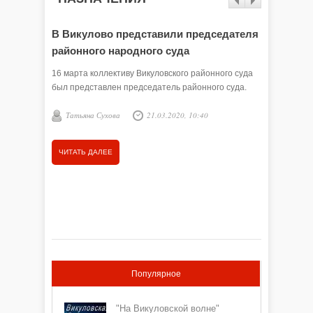
В Викулово представили председателя
Присту
районного народного суда
отделе
16 марта коллективу Викуловского районного суда
6 марта 
был представлен председатель районного суда.
области 
составу 
Татьяна Сухова
21.03.2020, 10:40
"Ишимски
начальни
Е. ГА
ЧИТАТЬ ДАЛЕЕ
ЧИТАТЬ
Популярное
"На Викуловской волне"