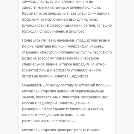
службы, участкового уполномоченного до
заместителя начальника отделения полиции.
Кроме того, он прекрасно знает специфику района,
поскольку, за исключением двух длительных
командировок в Северо-Кавказский регион, успешно
проходил службу именно в Викулово.
Пользуясь случаем, начальник УМВД вручил новые
погоны капитана полиции Александру Клишеву,
старшему оперуполномоченному группы уголовного
розыска, которому присвоено это очередное
специальное звание, а также наградил Почётной
грамотой УМВД участкового уполномоченного
капитана полиции Алексея Сердюкова.
Обращаясь к личному составу викуловской полиции,
Михаил Викторович напомнил первоочередные
задачи, поставленные министром внутренних дел
России Владимиром Колокольцевым на
расширенном заседании коллегии МВД России,
нацелил сотрудников на повышение
раскрываемости преступлений.
Михаил Викторович проверил работу каждого