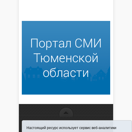
16+ © 2016–2018 - АНО "ИИЦ "Красная звезда". При
Настоящий ресурс использует сервис веб-аналитики
использовании материалов ссылка обязательна