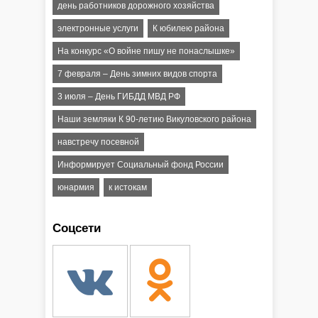
день работников дорожного хозяйства
электронные услуги
К юбилею района
На конкурс «О войне пишу не понаслышке»
7 февраля – День зимних видов спорта
3 июля – День ГИБДД МВД РФ
Наши земляки К 90-летию Викуловского района
навстречу посевной
Информирует Социальный фонд России
юнармия
к истокам
Соцсети