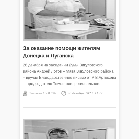
За оказание помощи жителям
Донецка и Луганска
28 декабря на заседании Думы Викуловского
района Андрей Лотов – глава Викуловского района
– вручил Благодарственное письмо от А.В.Артюхова
—председателя Тюменского регионального
отделения партии «Единая Россия» -- медицинской
Татьяна СУХОВА
30 декабря 2023, 11:00
сестре детского отделения ГБУЗ ТО «Областная
больница №4» (г.Ишим) филиала №2 «Викуловская
районная больница» Галине Шаталиной за
большую работу по оказанию медицинской помощи
жителям Донецкой и Луганской республик.