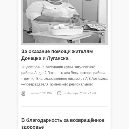
За оказание помощи жителям
Донецка и Луганска
28 декабря на заседании Думы Викуловского
района Андрей Лотов – глава Викуловского района
– вручил Благодарственное письмо от А.В.Артюхова
—председателя Тюменского регионального
отделения партии «Единая Россия» -- медицинской
Татьяна СУХОВА
30 декабря 2023, 11:00
сестре детского отделения ГБУЗ ТО «Областная
больница №4» (г.Ишим) филиала №2 «Викуловская
районная больница» Галине Шаталиной за
большую работу по оказанию медицинской помощи
жителям Донецкой и Луганской республик.
В благодарность за возвращённое
здоровье