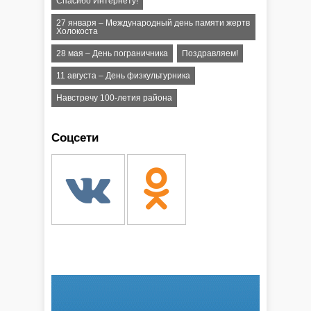
Спасибо Интернету!
27 января – Международный день памяти жертв
Холокоста
28 мая – День пограничника
Поздравляем!
11 августа – День физкультурника
Навстречу 100-летия района
Соцсети