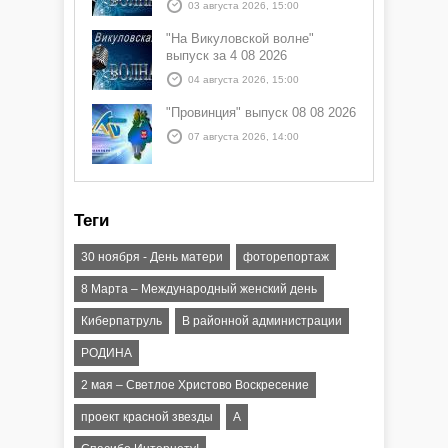
03 августа 2026, 15:00
"На Викуловской волне"
выпуск за 4 08 2026
04 августа 2026, 15:00
"Провинция" выпуск 08 08 2026
07 августа 2026, 14:00
Теги
30 ноября - День матери
фоторепортаж
8 Марта – Международный женский день
Киберпатруль
В районной администрации
РОДИНА
2 мая – Светлое Христово Воскресение
проект красной звезды
А