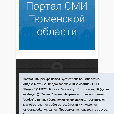
16+ © 2016–2018 - АНО "ИИЦ "Красная звезда". При
Настоящий ресурс использует сервис веб-аналитики
использовании материалов ссылка обязательна
Яндекс.Метрика, предоставляемый компанией ООО
Информационная лента выходит при финансовой
"Яндекс" (119021, Россия, Москва, ул. Л. Толстого, 16 (далее
поддержке правительства Тюменской области
— Яндекс)). Сервис Яндекс.Метрика использует файлы
Регистрационный номер СМИ ЭЛ № ФС 77-66066
"cookie" с целью сбора технических данных посетителей
от 10.06. 2016 г. выдано Федеральной службой по
для обеспечения работоспособности и улучшения
надзору в сфере связи, информационных
качества обслуживания. Продолжая использовать ресурс,
технологий и массовых коммуникаций.