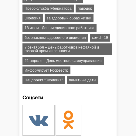
Пресс-служба губернатора
паводок
Экология
за здоровый образ жизни
18 июня - День медицинского работника
безопасность дорожного движения
covid - 19
7 сентября – День работников нефтяной и
газовой промышленности
21 апреля – День местного самоуправления
Информирует Росреестр
Нацпроект "Экология"
памятные даты
Соцсети