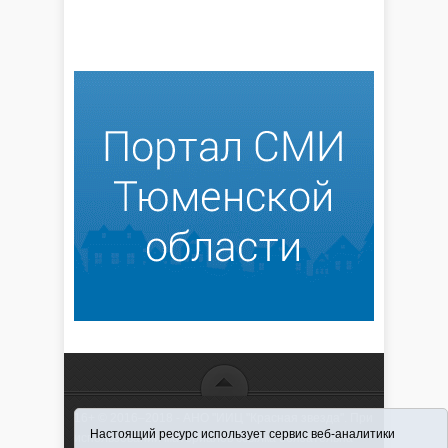
16+ © 2016–2018 - АНО "ИИЦ "Красная звезда". При
Настоящий ресурс использует сервис веб-аналитики
использовании материалов ссылка обязательна