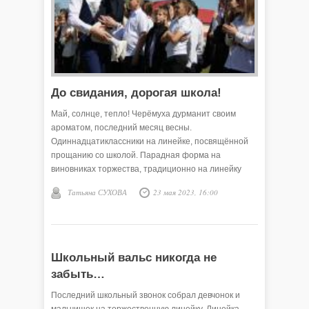
До свидания, дорогая школа!
Май, солнце, тепло! Черёмуха дурманит своим
ароматом, последний месяц весны.
Одиннадцатиклассники на линейке, посвящённой
прощанию со школой. Парадная форма на
виновниках торжества, традиционно на линейку
ребят ведут за руки мамы и папы, как много лет
Татьяна СУХОВА
23 мая 2023, 16:00
назад. Последняя школьная ступенька пройдена!
Школьный вальс никогда не
забыть…
Последний школьный звонок собрал девчонок и